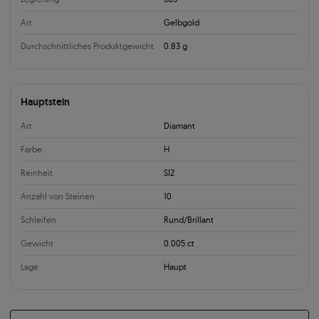
Art
Gelbgold
Durchschnittliches Produktgewicht
0.83 g
Hauptstein
Art
Diamant
Farbe
H
Reinheit
SI2
Anzahl von Steinen
10
Schleifen
Rund/Brillant
Gewicht
0.005 ct
Lage
Haupt