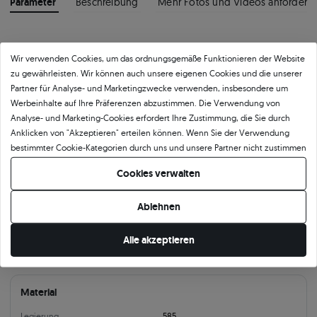
Parameter
Beschreibung
Mehr Fotos und Videos anfordern
Produktkategorie
Wir verwenden Cookies, um das ordnungsgemäße Funktionieren der Website
Ohrringe
Ohrringe aus Weißgold
Ohrringe Share Your Love
zu gewährleisten. Wir können auch unsere eigenen Cookies und die unserer
Ohrringe mit Diamanten
Ohringe Gold Ohrstecker
Partner für Analyse- und Marketingzwecke verwenden, insbesondere um
Werbeinhalte auf Ihre Präferenzen abzustimmen. Die Verwendung von
Analyse- und Marketing-Cookies erfordert Ihre Zustimmung, die Sie durch
Produktparameter:
Anklicken von "Akzeptieren" erteilen können. Wenn Sie der Verwendung
bestimmter Cookie-Kategorien durch uns und unsere Partner nicht zustimmen
möchten, klicken Sie auf "Lassen Sie mich wählen" und bestimmen Sie Ihre
Information
Cookies verwalten
Präferenzen. Sie können Ihre Zustimmung jederzeit widerrufen, indem Sie
Verschlussart
Ohrstecker
Ihre Cookie-Einstellungen ändern.
Ablehnen
10 mm
1.7 mm
Alle akzeptieren
Material
Legierung
585