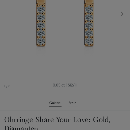
0.05 ct
|
SI2/H
1
/
6
Galerie
Stein
Ohrringe Share Your Love: Gold,
Diamanten