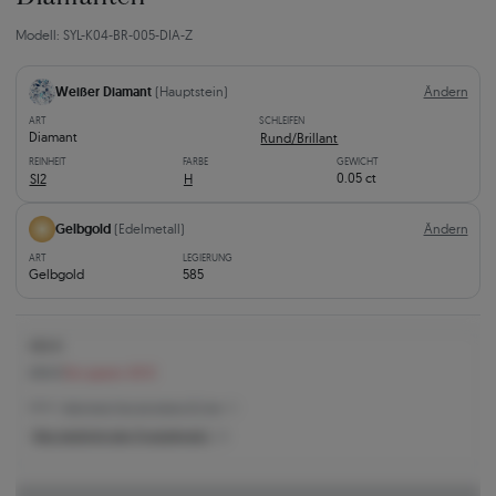
Modell: SYL-K04-BR-005-DIA-Z
Weißer Diamant
(Hauptstein)
Ändern
ART
SCHLEIFEN
Diamant
Rund/Brillant
REINHEIT
FARBE
GEWICHT
0.05 ct
SI2
H
Gelbgold
(Edelmetall)
Ändern
ART
LEGIERUNG
Gelbgold
585
454 €
494 €
Sie sparen 40 €
454 € -
Niedrigster Preis der letzten 30 Tage
Was bestimmt den Produktpreis?