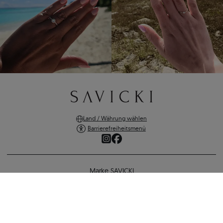
Land / Währung wählen
Barrierefreiheitsmenü
Marke SAVICKI
Online-Shopping
Ohrringe Share Your Love: Gold, Labordiamanten, Kissenschliff
Unterstützung und wichtige Informationen
1.122 €
1.032 €
-
90 €
SICHERE ZAHLUNGEN