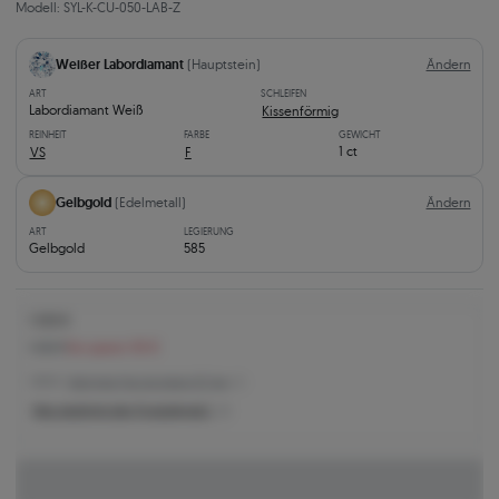
Modell: SYL-K-CU-050-LAB-Z
Weißer Labordiamant
(Hauptstein)
Ändern
ART
SCHLEIFEN
Labordiamant Weiß
Kissenförmig
REINHEIT
FARBE
GEWICHT
1 ct
VS
F
Gelbgold
(Edelmetall)
Ändern
ART
LEGIERUNG
Gelbgold
585
1.032 €
1.122 €
Sie sparen 90 €
1.032 € -
Niedrigster Preis der letzten 30 Tage
Was bestimmt den Produktpreis?