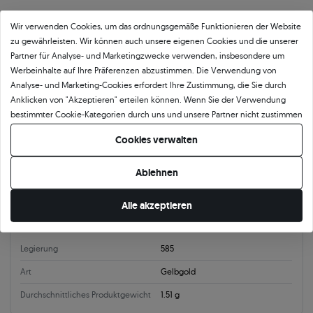
Wir verwenden Cookies, um das ordnungsgemäße Funktionieren der Website
Produktkategorie
zu gewährleisten. Wir können auch unsere eigenen Cookies und die unserer
Ohrringe
Ohrringe aus Weißgold
Ohrringe Share Your Love
Partner für Analyse- und Marketingzwecke verwenden, insbesondere um
Ohrringe mit Diamanten
Ohringe Gold Ohrstecker
Werbeinhalte auf Ihre Präferenzen abzustimmen. Die Verwendung von
Analyse- und Marketing-Cookies erfordert Ihre Zustimmung, die Sie durch
Anklicken von "Akzeptieren" erteilen können. Wenn Sie der Verwendung
Produktparameter:
bestimmter Cookie-Kategorien durch uns und unsere Partner nicht zustimmen
möchten, klicken Sie auf "Lassen Sie mich wählen" und bestimmen Sie Ihre
Cookies verwalten
Präferenzen. Sie können Ihre Zustimmung jederzeit widerrufen, indem Sie
Information
Ihre Cookie-Einstellungen ändern.
Verschlussart
Ohrstecker
Ablehnen
Alle akzeptieren
Material
Legierung
585
Art
Gelbgold
Durchschnittliches Produktgewicht
1.51 g