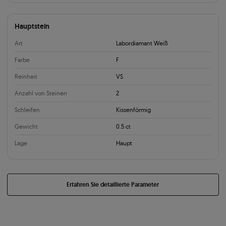
Hauptstein
Art
Labordiamant Weiß
Farbe
F
Reinheit
VS
Anzahl von Steinen
2
Schleifen
Kissenförmig
Gewicht
0.5 ct
Lage
Haupt
Erfahren Sie detaillierte Parameter