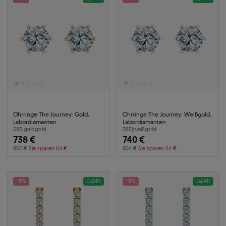
Ohrringe The Journey: Gold,
Ohrringe The Journey: Weißgold,
Labordiamanten
Labordiamanten
585
|
gelbgold
585
|
weißgold
738 €
740 €
802 €
Sie sparen 64 €
804 €
Sie sparen 64 €
-8%
24h
-8%
24h