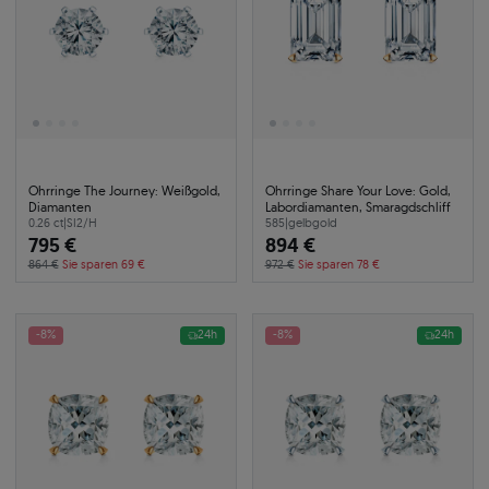
Ohrringe The Journey: Weißgold,
Ohrringe Share Your Love: Gold,
Diamanten
Labordiamanten, Smaragdschliff
0.26 ct
|
SI2/H
585
|
gelbgold
795 €
894 €
864 €
Sie sparen 69 €
972 €
Sie sparen 78 €
-8%
24h
-8%
24h