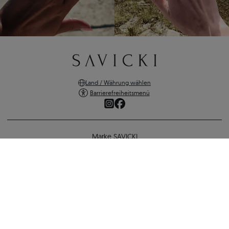
Land / Währung wählen
Barrierefreiheitsmenü
Marke SAVICKI
Online-Shopping
Unterstützung und wichtige Informationen
SICHERE ZAHLUNGEN
VERSANDARTEN