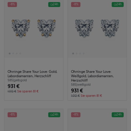
-8%
24h
-8%
24h
Ohrringe Share Your Love: Gold,
Ohrringe Share Your Love:
Labordiamanten, Herzschliff
Weißgold, Labordiamanten,
Herzschliff
585
|
gelbgold
931 €
585
|
weißgold
931 €
1.012 €
Sie sparen 81 €
1.012 €
Sie sparen 81 €
-8%
24h
-8%
24h