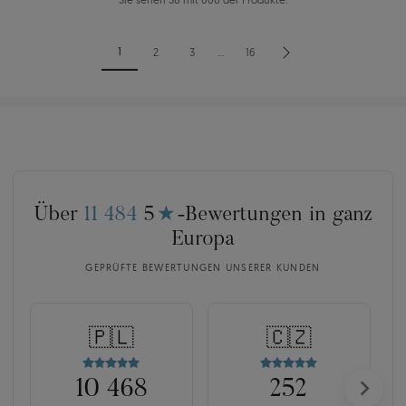
1
2
3
…
16
Über
11 484
5
★
-Bewertungen in ganz
Europa
GEPRÜFTE BEWERTUNGEN UNSERER KUNDEN
🇵🇱
🇨🇿
10 468
252