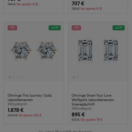
707 €
768 €
Sie sparen 61 €
768 €
Sie sparen 61 €
-8%
24h
-8%
24h
Ohrringe The Journey: Gold,
Ohrringe Share Your Love:
Labordiamanten
Weißgold, Labordiamanten,
Smaragdschliff
585
|
gelbgold
1.878 €
585
|
weißgold
895 €
2.041 €
Sie sparen 163 €
973 €
Sie sparen 78 €
Sie sehen 38 mit 606 der Produkte.