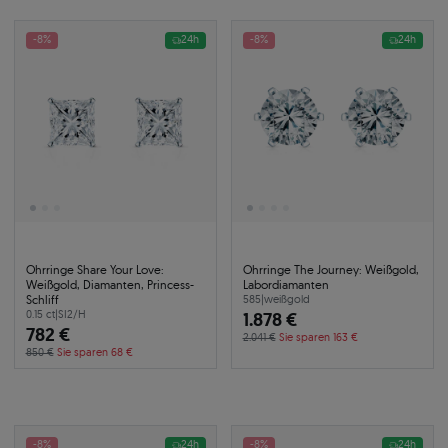
-8%
24h
-8%
24h
Ohrringe Share Your Love:
Ohrringe The Journey: Weißgold,
Weißgold, Diamanten, Princess-
Labordiamanten
Schliff
585
|
weißgold
0.15 ct
|
SI2/H
1.878 €
782 €
2.041 €
Sie sparen 163 €
850 €
Sie sparen 68 €
-8%
24h
-8%
24h