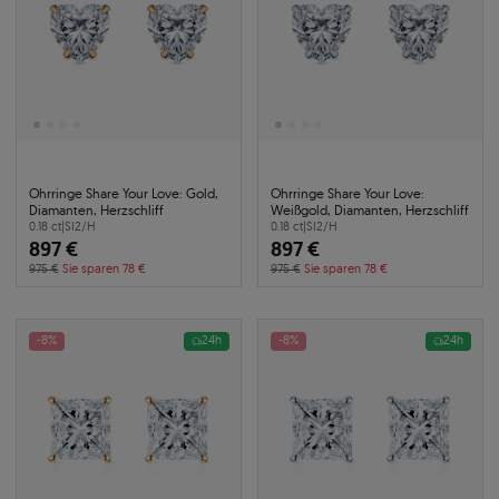
Ohrringe Share Your Love: Gold,
Ohrringe Share Your Love:
Diamanten, Herzschliff
Weißgold, Diamanten, Herzschliff
0.18 ct
|
SI2/H
0.18 ct
|
SI2/H
897 €
897 €
975 €
Sie sparen 78 €
975 €
Sie sparen 78 €
-8%
24h
-8%
24h