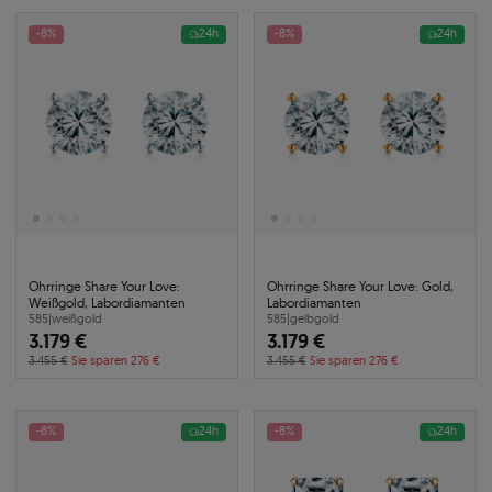
-8%
24h
-8%
24h
Ohrringe Share Your Love:
Ohrringe Share Your Love: Gold,
Weißgold, Labordiamanten
Labordiamanten
585
|
weißgold
585
|
gelbgold
3.179 €
3.179 €
3.455 €
Sie sparen 276 €
3.455 €
Sie sparen 276 €
-8%
24h
-8%
24h