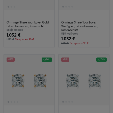
Ohrringe Share Your Love: Gold,
Ohrringe Share Your Love:
Labordiamanten, Kissenschliff
Weißgold, Labordiamanten,
Kissenschliff
585
|
gelbgold
1.032 €
585
|
weißgold
1.032 €
1.122 €
Sie sparen 90 €
1.122 €
Sie sparen 90 €
-8%
24h
-8%
24h