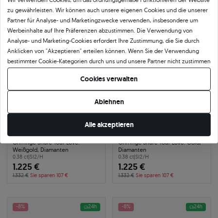
zu gewährleisten. Wir können auch unsere eigenen Cookies und die unserer
Partner für Analyse- und Marketingzwecke verwenden, insbesondere um
Werbeinhalte auf Ihre Präferenzen abzustimmen. Die Verwendung von
-8%
24h
-8%
24h
Analyse- und Marketing-Cookies erfordert Ihre Zustimmung, die Sie durch
Anklicken von "Akzeptieren" erteilen können. Wenn Sie der Verwendung
bestimmter Cookie-Kategorien durch uns und unsere Partner nicht zustimmen
möchten, klicken Sie auf "Lassen Sie mich wählen" und bestimmen Sie Ihre
Cookies verwalten
Präferenzen. Sie können Ihre Zustimmung jederzeit widerrufen, indem Sie
Ihre Cookie-Einstellungen ändern.
Ablehnen
Alle akzeptieren
Ohrringe Share Your Love:
Ohrringe Share Your Love: Gold,
Weißgold, Diamanten
Diamanten
0.38 ct
|
SI2/H
0.38 ct
|
SI2/H
1.225 €
1.225 €
1.332 €
Sie sparen 107 €
1.332 €
Sie sparen 107 €
-8%
24h
-8%
24h