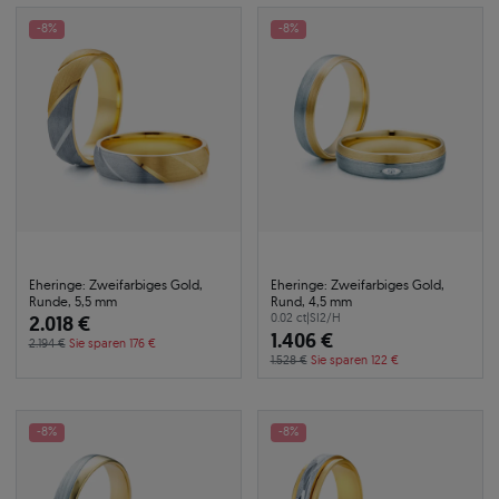
-8%
-8%
Eheringe: Zweifarbiges Gold,
Eheringe: Zweifarbiges Gold,
Runde, 5,5 mm
Rund, 4,5 mm
2.018 €
0.02 ct
|
SI2/H
1.406 €
2.194 €
Sie sparen 176 €
1.528 €
Sie sparen 122 €
-8%
-8%