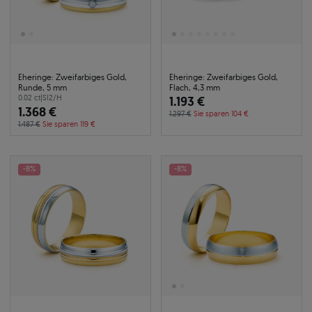
Eheringe: Zweifarbiges Gold,
Eheringe: Zweifarbiges Gold,
Runde, 5 mm
Flach, 4,3 mm
0.02 ct
|
SI2/H
1.193 €
1.368 €
1.297 €
Sie sparen 104 €
1.487 €
Sie sparen 119 €
-8%
-8%