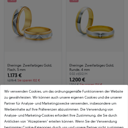
Eheringe: Zweifarbiges Gold,
Eheringe: Zweifarbiges Gold,
Flach, 5 mm
Runde, 4 mm
1.173 €
0.02 ct
|
SI2/H
1.200 €
1.275 €
Sie sparen 102 €
1.304 €
Sie sparen 104 €
Wir verwenden Cookies, um das ordnungsgemäße Funktionieren der Website
zu gewährleisten. Wir können auch unsere eigenen Cookies und die unserer
-8%
-8%
Partner für Analyse- und Marketingzwecke verwenden, insbesondere um
Werbeinhalte auf Ihre Präferenzen abzustimmen. Die Verwendung von
Analyse- und Marketing-Cookies erfordert Ihre Zustimmung, die Sie durch
Anklicken von "Akzeptieren" erteilen können. Wenn Sie der Verwendung
bestimmter Cookie-Kategorien durch uns und unsere Partner nicht zustimmen