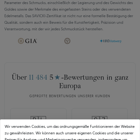
Parameter des Schmucks, einschließlich der Legierung und des Gewichts des
Goldes sowie der Merkmale des eingefassten Steins oder des verwendeten
Edelmetalls. Das SAVICKI-Zertifikat ist nicht nur eine formelle Bestätigung der
Qualität, sondern auch ein Beweis für die Kunstfertigkeit, Präzision und
Verantwortung, mit der wir jedes Schmuckstück herstellen.
Über
11 484
5
★
-Bewertungen in ganz
Europa
GEPRÜFTE BEWERTUNGEN UNSERER KUNDEN
🇵🇱
🇨🇿
Wir verwenden Cookies, um das ordnungsgemäße Funktionieren der Website
zu gewährleisten. Wir können auch unsere eigenen Cookies und die unserer
10 468
252
Partner für Analyse- und Marketingzwecke verwenden, insbesondere um