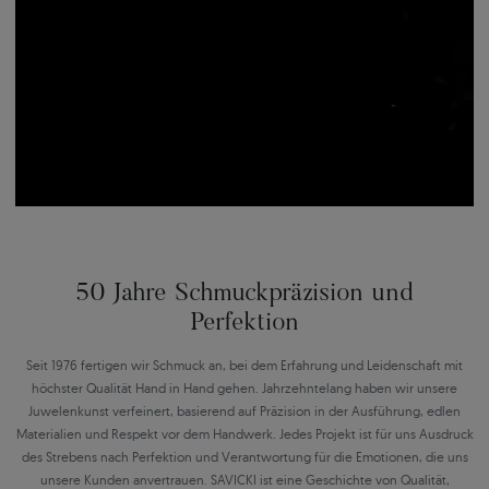
50 Jahre Schmuckpräzision und
Perfektion
Seit 1976 fertigen wir Schmuck an, bei dem Erfahrung und Leidenschaft mit
höchster Qualität Hand in Hand gehen. Jahrzehntelang haben wir unsere
Juwelenkunst verfeinert, basierend auf Präzision in der Ausführung, edlen
Materialien und Respekt vor dem Handwerk. Jedes Projekt ist für uns Ausdruck
des Strebens nach Perfektion und Verantwortung für die Emotionen, die uns
unsere Kunden anvertrauen. SAVICKI ist eine Geschichte von Qualität,