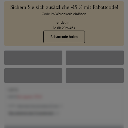
Sichern Sie sich zusätzliche -15 % mit Rabattcode!
Code im Warenkorb einlösen
endet in
1
d
6
h
20
m
45
s
Rabattcode holen
1.247 €
1.417 €
Sie sparen 170 €
1.247 € -
Niedrigster Preis der letzten 30 Tage
Was bestimmt den Produktpreis?