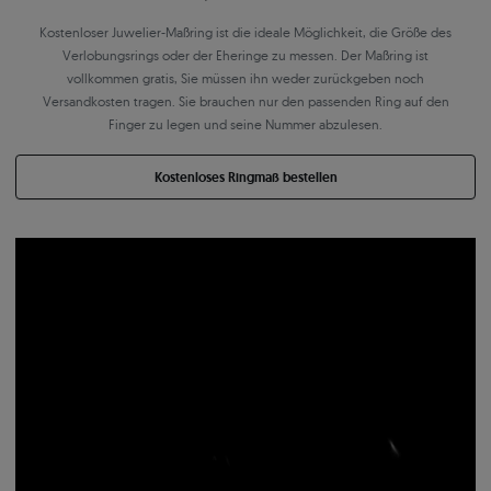
Kostenloser Juwelier-Maßring ist die ideale Möglichkeit, die Größe des
Verlobungsrings oder der Eheringe zu messen. Der Maßring ist
vollkommen gratis, Sie müssen ihn weder zurückgeben noch
Versandkosten tragen. Sie brauchen nur den passenden Ring auf den
Finger zu legen und seine Nummer abzulesen.
Kostenloses Ringmaß bestellen