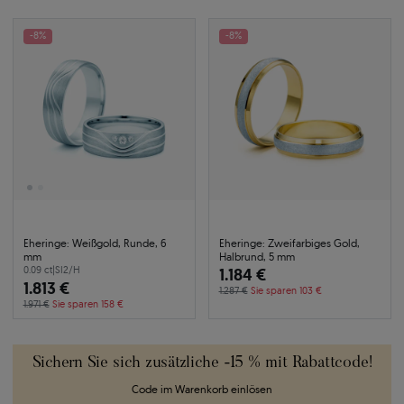
-8%
-8%
Eheringe: Weißgold, Runde, 6
Eheringe: Zweifarbiges Gold,
mm
Halbrund, 5 mm
0.09 ct
|
SI2/H
1.184 €
1.813 €
1.287 €
Sie sparen 103 €
1.971 €
Sie sparen 158 €
Sichern Sie sich zusätzliche -15 % mit Rabattcode!
Code im Warenkorb einlösen