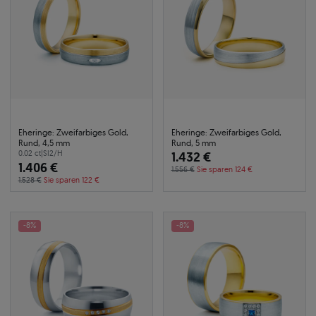
Eheringe: Zweifarbiges Gold,
Eheringe: Zweifarbiges Gold,
Rund, 4,5 mm
Rund, 5 mm
0.02 ct
|
SI2/H
1.432 €
1.406 €
1.556 €
Sie sparen 124 €
1.528 €
Sie sparen 122 €
-8%
-8%