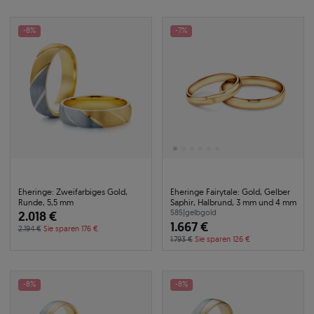
-8%
-7%
Eheringe: Zweifarbiges Gold,
Eheringe Fairytale: Gold, Gelber
Runde, 5,5 mm
Saphir, Halbrund, 3 mm und 4 mm
2.018 €
585
|
gelbgold
1.667 €
2.194 €
Sie sparen 176 €
1.793 €
Sie sparen 126 €
-8%
-8%