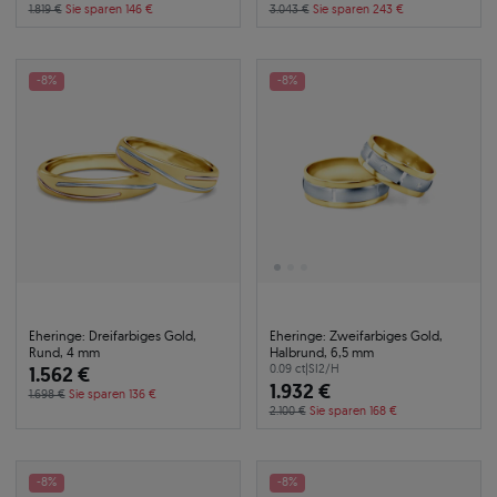
1.819 €
Sie sparen 146 €
3.043 €
Sie sparen 243 €
-8%
-8%
Eheringe: Dreifarbiges Gold,
Eheringe: Zweifarbiges Gold,
Rund, 4 mm
Halbrund, 6,5 mm
1.562 €
0.09 ct
|
SI2/H
1.932 €
1.698 €
Sie sparen 136 €
2.100 €
Sie sparen 168 €
-8%
-8%