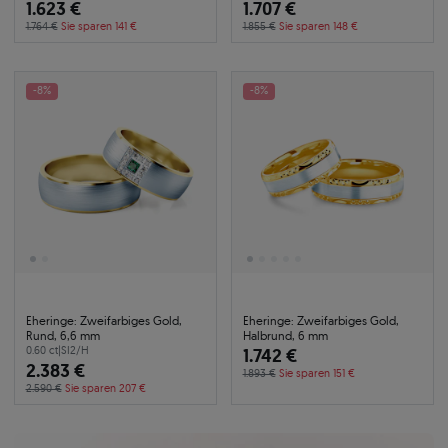
1.623 €
1.707 €
1.764 €
Sie sparen 141 €
1.855 €
Sie sparen 148 €
-8%
-8%
Eheringe: Zweifarbiges Gold,
Eheringe: Zweifarbiges Gold,
Rund, 6,6 mm
Halbrund, 6 mm
0.60 ct
|
SI2/H
1.742 €
2.383 €
1.893 €
Sie sparen 151 €
2.590 €
Sie sparen 207 €