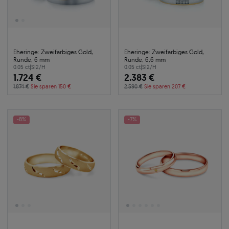
Eheringe: Zweifarbiges Gold,
Eheringe: Zweifarbiges Gold,
Runde, 6 mm
Runde, 6,6 mm
0.05 ct
|
SI2/H
0.05 ct
|
SI2/H
1.724 €
2.383 €
1.874 €
Sie sparen 150 €
2.590 €
Sie sparen 207 €
-8%
-7%