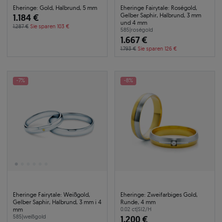
Eheringe: Gold, Halbrund, 5 mm
Eheringe Fairytale: Roségold,
Gelber Saphir, Halbrund, 3 mm
1.184 €
und 4 mm
1.287 €
Sie sparen 103 €
585
|
roségold
1.667 €
1.793 €
Sie sparen 126 €
-7%
-8%
Eheringe Fairytale: Weißgold,
Eheringe: Zweifarbiges Gold,
Gelber Saphir, Halbrund, 3 mm i 4
Runde, 4 mm
mm
0.02 ct
|
SI2/H
585
|
weißgold
1.200 €