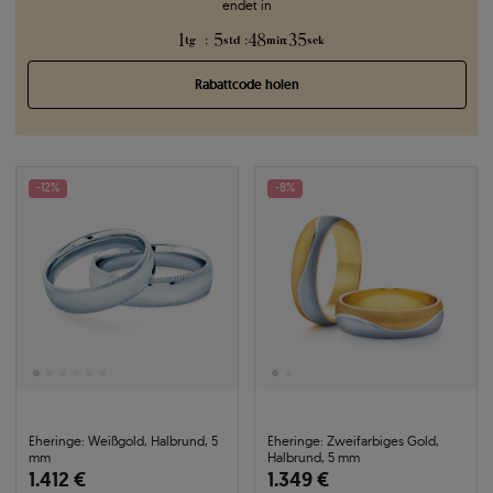
endet in
1
5
48
34
:
:
:
tg
std
min
sek
Rabattcode holen
-12%
-8%
Eheringe: Weißgold, Halbrund, 5
Eheringe: Zweifarbiges Gold,
mm
Halbrund, 5 mm
1.412 €
1.349 €