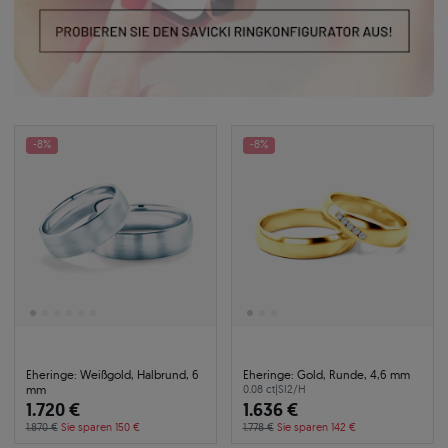
-8%
-8%
Eheringe: Weißgold, Halbrund, 6
Eheringe: Gold, Runde, 4,6 mm
mm
0.08 ct
|
SI2/H
1.720 €
1.636 €
1.870 €
Sie sparen 150 €
1.778 €
Sie sparen 142 €