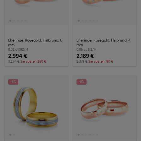
Eheringe: Roségold, Halbrund, 6
Eheringe: Roségold, Halbrund, 4
mm
mm
0.02 ct
|
SI2/H
0.06 ct
|
SI2/H
2.994 €
2.189 €
3.254 €
Sie sparen 260 €
2.379 €
Sie sparen 190 €
-8%
-8%