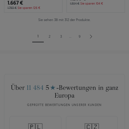
1.667 €
1.304 €
Sie sparen 104 €
1.793 €
Sie sparen 126 €
Sie sehen 38 mit 312 der Produkte.
1
2
3
…
9
Über
11 484
5
★
-Bewertungen in ganz
Europa
GEPRÜFTE BEWERTUNGEN UNSERER KUNDEN
🇵🇱
🇨🇿