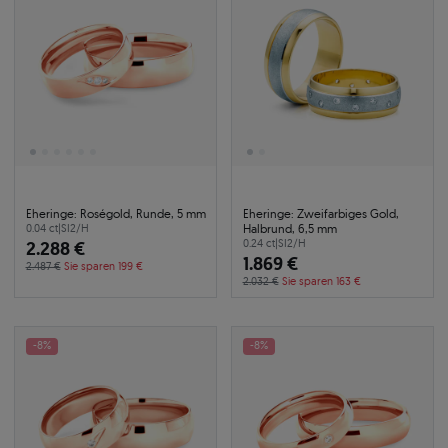
Eheringe: Roségold, Runde, 5 mm
Eheringe: Zweifarbiges Gold,
Halbrund, 6,5 mm
0.04 ct
|
SI2/H
2.288 €
0.24 ct
|
SI2/H
1.869 €
2.487 €
Sie sparen 199 €
2.032 €
Sie sparen 163 €
-8%
-8%