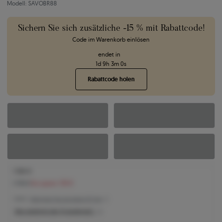
Modell: SAVOBR88
Sichern Sie sich zusätzliche -15 % mit Rabattcode!
Code im Warenkorb einlösen
endet in
1
d
9
h
2
m
59
s
Rabattcode holen
1.596 €
1.735 €
Sie sparen 139 €
1.596 € -
Niedrigster Preis der letzten 30 Tage
Was bestimmt den Produktpreis?