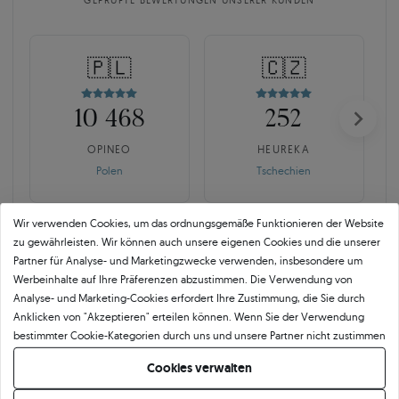
GEPRÜFTE BEWERTUNGEN UNSERER KUNDEN
🇵🇱
🇨🇿
10 468
252
OPINEO
HEUREKA
Polen
Tschechien
Wir verwenden Cookies, um das ordnungsgemäße Funktionieren der Website
zu gewährleisten. Wir können auch unsere eigenen Cookies und die unserer
Partner für Analyse- und Marketingzwecke verwenden, insbesondere um
Werbeinhalte auf Ihre Präferenzen abzustimmen. Die Verwendung von
Analyse- und Marketing-Cookies erfordert Ihre Zustimmung, die Sie durch
SAVICKI 5C ist mehr als der
Anklicken von "Akzeptieren" erteilen können. Wenn Sie der Verwendung
bestimmter Cookie-Kategorien durch uns und unsere Partner nicht zustimmen
Branchenstandard.
möchten, klicken Sie auf "Lassen Sie mich wählen" und bestimmen Sie Ihre
Cookies verwalten
Präferenzen. Sie können Ihre Zustimmung jederzeit widerrufen, indem Sie
Echte Qualität beginnt mit der Verantwortung für jedes Detail. Für uns endet
Ihre Cookie-Einstellungen ändern.
der Frieden nicht mit einem Zertifikat. Kontrolle bedeutet bewusste Auswahl