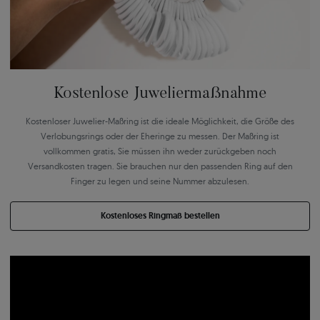
Kostenlose Juweliermaßnahme
Kostenloser Juwelier-Maßring ist die ideale Möglichkeit, die Größe des
Verlobungsrings oder der Eheringe zu messen. Der Maßring ist
vollkommen gratis, Sie müssen ihn weder zurückgeben noch
Versandkosten tragen. Sie brauchen nur den passenden Ring auf den
Finger zu legen und seine Nummer abzulesen.
Kostenloses Ringmaß bestellen