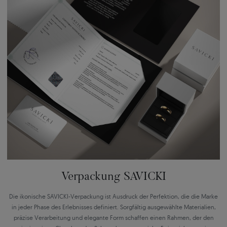
Verpackung SAVICKI
Die ikonische SAVICKI-Verpackung ist Ausdruck der Perfektion, die die Marke
in jeder Phase des Erlebnisses definiert. Sorgfältig ausgewählte Materialien,
präzise Verarbeitung und elegante Form schaffen einen Rahmen, der den