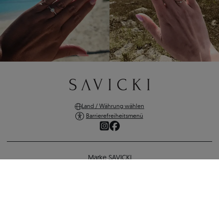
Land / Währung wählen
Barrierefreiheitsmenü
Marke SAVICKI
Online-Shopping
Eheringe: Zweifarbiges Gold, Flach, 5 mm
Unterstützung und wichtige Informationen
1.735 €
1.596 €
-
139 €
SICHERE ZAHLUNGEN