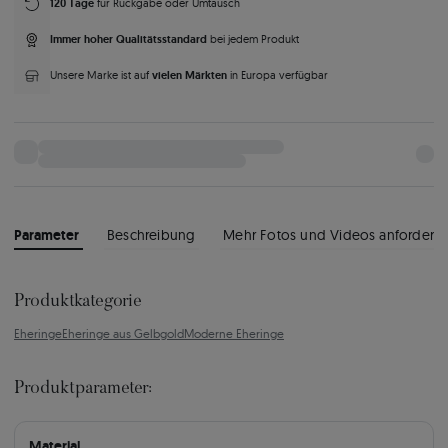
120 Tage
für Rückgabe oder Umtausch
Immer hoher Qualitätsstandard
bei jedem Produkt
vielen Märkten
Unsere Marke ist auf
in Europa verfügbar
Parameter
Beschreibung
Mehr Fotos und Videos anfordern
Produktkategorie
Eheringe
Eheringe aus Gelbgold
Moderne Eheringe
Produktparameter:
Material