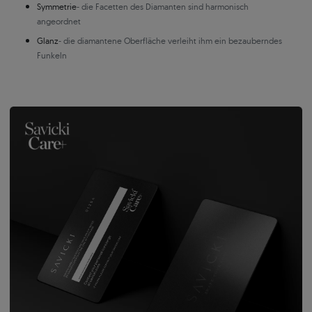
Symmetrie
- die Facetten des Diamanten sind harmonisch
angeordnet
Glanz
- die diamantene Oberfläche verleiht ihm ein bezauberndes
Funkeln