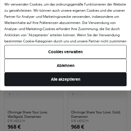
Wir verwenden Cookies, um das ordnungsgemäße Funktionieren der Website
Ohrringe Share Your Love:
Ohrringe Share Your Love: Gold,
zu gewährleisten. Wir können auch unsere eigenen Cookies und die unserer
Weißgold, Diamanten
Diamanten
0.05 ct
|
SI2/H
0.05 ct
|
SI2/H
Partner für Analyse- und Marketingzwecke verwenden, insbesondere um
454 €
454 €
Werbeinhalte auf Ihre Präferenzen abzustimmen. Die Verwendung von
494 €
Sie sparen 40 €
494 €
Sie sparen 40 €
Analyse- und Marketing-Cookies erfordert Ihre Zustimmung, die Sie durch
Anklicken von "Akzeptieren" erteilen können. Wenn Sie der Verwendung
bestimmter Cookie-Kategorien durch uns und unsere Partner nicht zustimmen
-8%
24h
-8%
24h
möchten, klicken Sie auf "Lassen Sie mich wählen" und bestimmen Sie Ihre
Cookies verwalten
Präferenzen. Sie können Ihre Zustimmung jederzeit widerrufen, indem Sie
Ihre Cookie-Einstellungen ändern.
Ablehnen
Alle akzeptieren
Ohrringe Share Your Love:
Ohrringe Share Your Love: Gold,
Weißgold, Diamanten
Diamanten
0.15 ct
|
SI2/H
0.15 ct
|
SI2/H
968 €
968 €