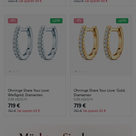
1.052 €
Sie sparen 84 €
1.052 €
Sie sparen 84 €
-8%
24h
-8%
24h
Ohrringe Share Your Love:
Ohrringe Share Your Love: Gold,
Weißgold, Diamanten
Diamanten
0.09 ct
|
SI2/H
0.09 ct
|
SI2/H
719 €
719 €
782 €
Sie sparen 63 €
782 €
Sie sparen 63 €