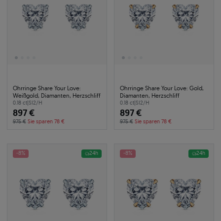
Ohrringe Share Your Love:
Ohrringe Share Your Love: Gold,
Weißgold, Diamanten, Herzschliff
Diamanten, Herzschliff
0.18 ct
|
SI2/H
0.18 ct
|
SI2/H
897 €
897 €
975 €
Sie sparen 78 €
975 €
Sie sparen 78 €
-8%
24h
-8%
24h