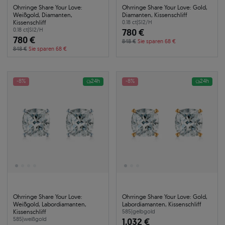
Ohrringe Share Your Love:
Ohrringe Share Your Love: Gold,
Weißgold, Diamanten,
Diamanten, Kissenschliff
Kissenschliff
0.18 ct
|
SI2/H
0.18 ct
|
SI2/H
780 €
780 €
848 €
Sie sparen 68 €
848 €
Sie sparen 68 €
-8%
24h
-8%
24h
Ohrringe Share Your Love:
Ohrringe Share Your Love: Gold,
Weißgold, Labordiamanten,
Labordiamanten, Kissenschliff
Kissenschliff
585
|
gelbgold
585
|
weißgold
1.032 €