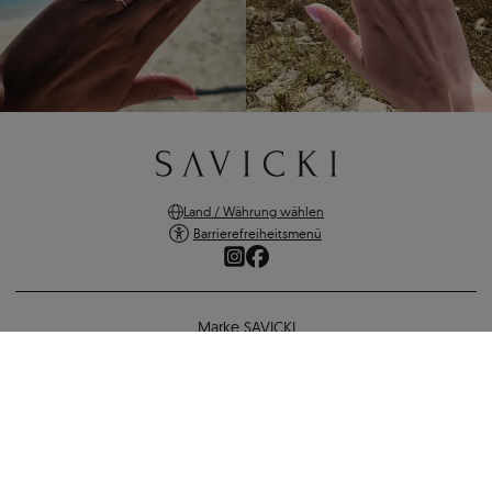
Land / Währung wählen
Barrierefreiheitsmenü
Marke SAVICKI
Online-Shopping
Unterstützung und wichtige Informationen
SICHERE ZAHLUNGEN