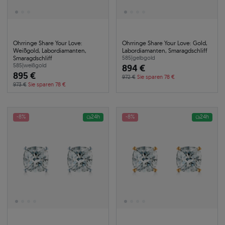
Ohrringe Share Your Love:
Ohrringe Share Your Love: Gold,
Weißgold, Labordiamanten,
Labordiamanten, Smaragdschliff
Smaragdschliff
585
|
gelbgold
585
|
weißgold
894 €
895 €
972 €
Sie sparen 78 €
973 €
Sie sparen 78 €
-8%
24h
-8%
24h