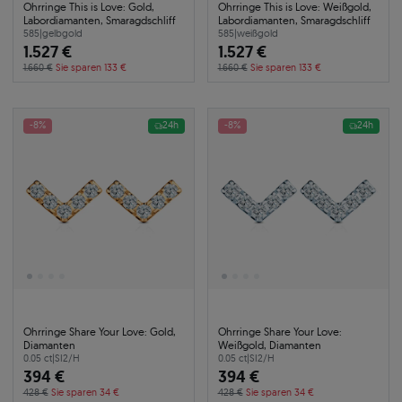
Ohrringe This is Love: Gold,
Ohrringe This is Love: Weißgold,
Labordiamanten, Smaragdschliff
Labordiamanten, Smaragdschliff
585
|
gelbgold
585
|
weißgold
1.527 €
1.527 €
1.660 €
Sie sparen 133 €
1.660 €
Sie sparen 133 €
-8%
24h
-8%
24h
Ohrringe Share Your Love: Gold,
Ohrringe Share Your Love:
Diamanten
Weißgold, Diamanten
0.05 ct
|
SI2/H
0.05 ct
|
SI2/H
394 €
394 €
428 €
Sie sparen 34 €
428 €
Sie sparen 34 €