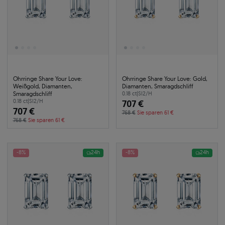
Ohrringe Share Your Love:
Ohrringe Share Your Love: Gold,
Weißgold, Diamanten,
Diamanten, Smaragdschliff
Smaragdschliff
0.18 ct
|
SI2/H
0.18 ct
|
SI2/H
707 €
707 €
768 €
Sie sparen 61 €
768 €
Sie sparen 61 €
-8%
24h
-8%
24h