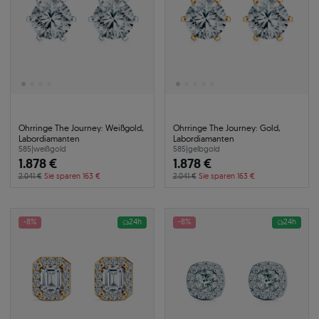
Ohrringe The Journey: Weißgold,
Ohrringe The Journey: Gold,
Labordiamanten
Labordiamanten
585
|
weißgold
585
|
gelbgold
1.878 €
1.878 €
2.041 €
Sie sparen 163 €
2.041 €
Sie sparen 163 €
-8%
24h
-8%
24h