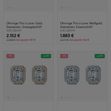
Ohrringe This is Love: Gold,
Ohrringe This is Love: Weißgold,
Diamanten, Smaragdschliff
Diamanten, Kissenschliff
0.50 ct
|
SI1/H
0.42 ct
|
SI1/H
2.152 €
1.883 €
2.339 €
Sie sparen 187 €
2.047 €
Sie sparen 164 €
-8%
24h
-8%
24h