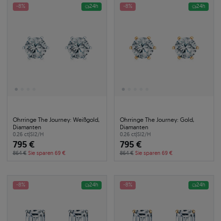
-8%
24h
-8%
24h
Ohrringe The Journey: Weißgold,
Ohrringe The Journey: Gold,
Diamanten
Diamanten
0.26 ct
|
SI2/H
0.26 ct
|
SI2/H
795 €
795 €
864 €
Sie sparen 69 €
864 €
Sie sparen 69 €
-8%
24h
-8%
24h