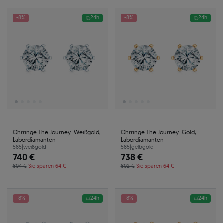
-8%
24h
-8%
24h
Ohrringe The Journey: Weißgold,
Ohrringe The Journey: Gold,
Labordiamanten
Labordiamanten
585
|
weißgold
585
|
gelbgold
740 €
738 €
804 €
Sie sparen 64 €
802 €
Sie sparen 64 €
-8%
24h
-8%
24h