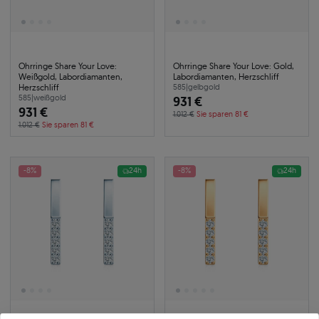
Ohrringe Share Your Love:
Ohrringe Share Your Love: Gold,
Weißgold, Labordiamanten,
Labordiamanten, Herzschliff
Herzschliff
585
|
gelbgold
585
|
weißgold
931 €
931 €
1.012 €
Sie sparen 81 €
1.012 €
Sie sparen 81 €
-8%
24h
-8%
24h