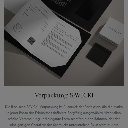
Verpackung SAVICKI
Die ikonische SAVICKI-Verpackung ist Ausdruck der Perfektion, die die Marke
in jeder Phase des Erlebnisses definiert. Sorgfältig ausgewählte Materialien,
präzise Verarbeitung und elegante Form schaffen einen Rahmen, der den
einzigartigen Charakter des Schmucks unterstreicht. Es ist nicht nur ein