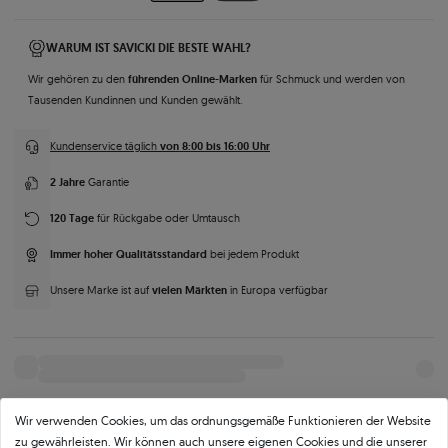
WARUM IST SAVICKI DIE BESTE WAHL?
führenden Online-Marken
Wir gehören zu den
für Schmuck und werden von
Tausenden Kundinnen und Kunden gewählt.
von 8:00 bis 16:00 Uhr
Kundenservice täglich
2 Jahre
Garantie
120 Tage
für Rückgabe oder Umtausch
Immer hoher Qualitätsstandard
bei jedem Produkt
vielen Märkten
Unsere Marke ist auf
in Europa verfügbar
Wir verwenden Cookies, um das ordnungsgemäße Funktionieren der Website
zu gewährleisten. Wir können auch unsere eigenen Cookies und die unserer