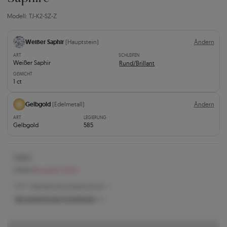
Modell: TJ-K2-SZ-Z
Weißer Saphir
(Hauptstein)
Ändern
ART
SCHLEIFEN
Weißer Saphir
Rund/Brillant
GEWICHT
1 ct
Gelbgold
(Edelmetall)
Ändern
ART
LEGIERUNG
Gelbgold
585
2.581 €
2.805 €
Sie sparen 224 €
2.581 € -
Niedrigster Preis der letzten 30 Tage
Was bestimmt den Produktpreis?