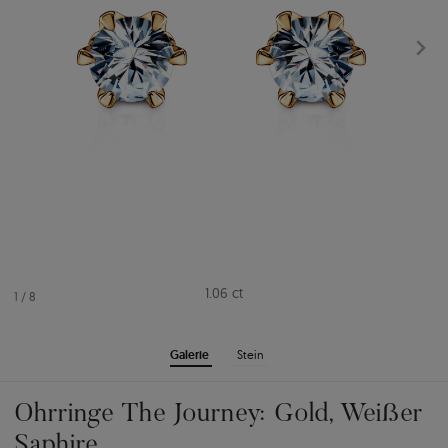
1.06 ct
1
/
8
Galerie
Stein
Ohrringe The Journey: Gold, Weißer
Saphire