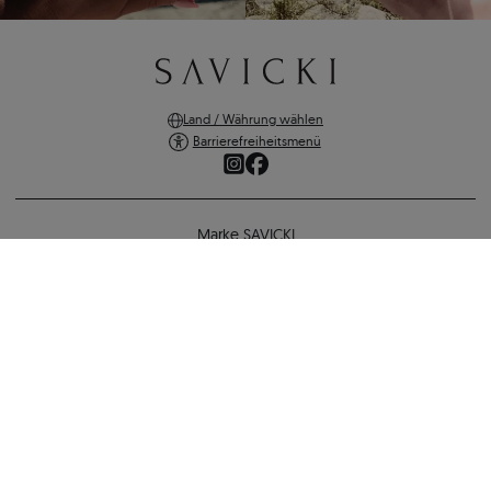
Land / Währung wählen
Barrierefreiheitsmenü
Marke SAVICKI
Online-Shopping
Ohrringe The Journey: Gold, Weißer Saphire
Unterstützung und wichtige Informationen
2.805 €
2.581 €
-
224 €
SICHERE ZAHLUNGEN
ZURÜCK ZUR KONFIGURATION
VERSANDARTEN