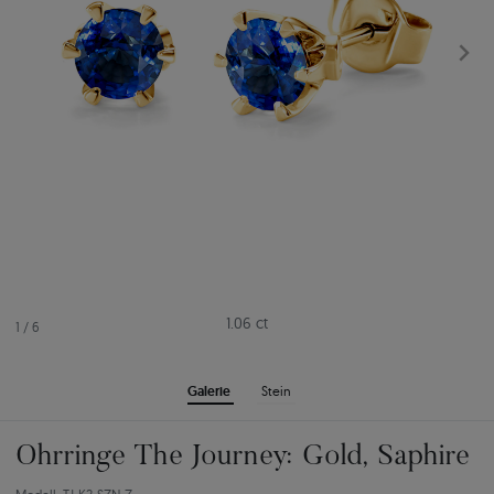
1.06 ct
1
/
6
Galerie
Stein
Ohrringe The Journey: Gold, Saphire