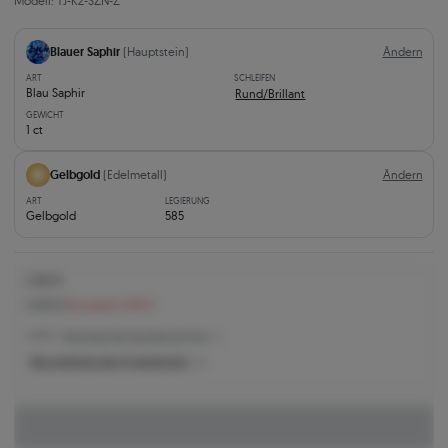
Modell: TJ-K2-SZN-Z
Blauer Saphir
(Hauptstein)
Ändern
ART
SCHLEIFEN
Blau Saphir
Rund/Brillant
GEWICHT
1 ct
Gelbgold
(Edelmetall)
Ändern
ART
LEGIERUNG
Gelbgold
585
2.581 €
2.805 €
Sie sparen 224 €
2.805 € -
Niedrigster Preis der letzten 30 Tage
Was bestimmt den Produktpreis?