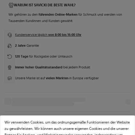
WARUM IST SAVICKI DIE BESTE WAHL?
führenden Online-Marken
Wir gehören zu den
für Schmuck und werden von
Tausenden Kundinnen und Kunden gewählt.
von 8:00 bis 16:00 Uhr
Kundenservice täglich
2 Jahre
Garantie
120 Tage
für Rückgabe oder Umtausch
Immer hoher Qualitätsstandard
bei jedem Produkt
vielen Märkten
Unsere Marke ist auf
in Europa verfügbar
Wir verwenden Cookies, um das ordnungsgemäße Funktionieren der Website
Parameter
Beschreibung
Mehr Fotos und Videos anfordern
zu gewährleisten. Wir können auch unsere eigenen Cookies und die unserer
Partner für Analyse- und Marketingzwecke verwenden, insbesondere um