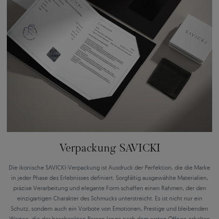
Verpackung SAVICKI
Die ikonische SAVICKI-Verpackung ist Ausdruck der Perfektion, die die Marke
in jeder Phase des Erlebnisses definiert. Sorgfältig ausgewählte Materialien,
präzise Verarbeitung und elegante Form schaffen einen Rahmen, der den
einzigartigen Charakter des Schmucks unterstreicht. Es ist nicht nur ein
Schutz, sondern auch ein Vorbote von Emotionen, Prestige und bleibenden
Werten, die der beschenkten Person lange nach dem ersten Öffnen erhalten