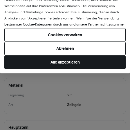
Werbeinhalte auf Ihre Präferenzen abzustimmen. Die Verwendung von
Produktkategorie
Analyse- und Marketing-Cookies erfordert Ihre Zustimmung, die Sie durch
Anklicken von "Akzeptieren" erteilen können. Wenn Sie der Verwendung
Ohrringe
Ohrringe mit Saphir
Ohrringe mit Diamanten
Ohringe Gold Ohrstecker
bestimmter Cookie-Kategorien durch uns und unsere Partner nicht zustimmen
möchten, klicken Sie auf "Lassen Sie mich wählen" und bestimmen Sie Ihre
Cookies verwalten
Produktparameter:
Präferenzen. Sie können Ihre Zustimmung jederzeit widerrufen, indem Sie
Ihre Cookie-Einstellungen ändern.
Ablehnen
Information
Alle akzeptieren
Verschlussart
Ohrstecker
Material
Legierung
585
Art
Gelbgold
Hauptstein