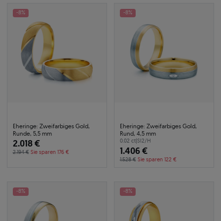
-8%
-8%
Eheringe: Zweifarbiges Gold,
Eheringe: Zweifarbiges Gold,
Runde, 5,5 mm
Rund, 4,5 mm
2.018 €
0.02 ct
|
SI2/H
1.406 €
2.194 €
Sie sparen 176 €
1.528 €
Sie sparen 122 €
-8%
-8%