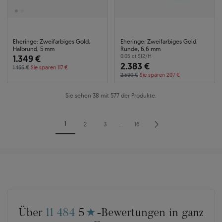
Eheringe: Zweifarbiges Gold,
Eheringe: Zweifarbiges Gold,
Halbrund, 5 mm
Runde, 6,6 mm
1.349 €
0.05 ct
|
SI2/H
2.383 €
1.466 €
Sie sparen 117 €
2.590 €
Sie sparen 207 €
Sie sehen 38 mit 577 der Produkte.
1
2
3
…
16
Über
11 484
5
★
-Bewertungen in ganz