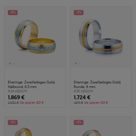
-8%
-8%
Eheringe: Zweifarbiges Gold,
Eheringe: Zweifarbiges Gold,
Halbrund, 6,5 mm
Runde, 6 mm
0.24 ct
|
SI2/H
0.05 ct
|
SI2/H
1.869 €
1.724 €
2.032 €
Sie sparen 163 €
1.874 €
Sie sparen 150 €
-8%
-8%