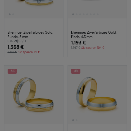
Eheringe: Zweifarbiges Gold,
Eheringe: Zweifarbiges Gold,
Runde, 5 mm
Flach, 4,3 mm
0.02 ct
|
SI2/H
1.193 €
1.368 €
1.297 €
Sie sparen 104 €
1.487 €
Sie sparen 119 €
-8%
-8%