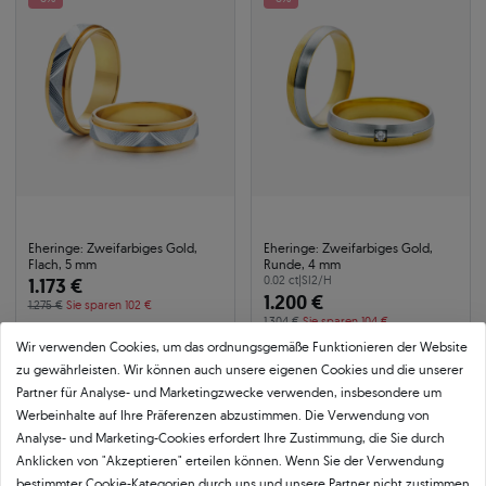
Eheringe: Zweifarbiges Gold,
Eheringe: Zweifarbiges Gold,
Flach, 5 mm
Runde, 4 mm
1.173 €
0.02 ct
|
SI2/H
1.200 €
1.275 €
Sie sparen 102 €
1.304 €
Sie sparen 104 €
Wir verwenden Cookies, um das ordnungsgemäße Funktionieren der Website
zu gewährleisten. Wir können auch unsere eigenen Cookies und die unserer
-8%
-8%
Partner für Analyse- und Marketingzwecke verwenden, insbesondere um
Werbeinhalte auf Ihre Präferenzen abzustimmen. Die Verwendung von
Analyse- und Marketing-Cookies erfordert Ihre Zustimmung, die Sie durch
Anklicken von "Akzeptieren" erteilen können. Wenn Sie der Verwendung
bestimmter Cookie-Kategorien durch uns und unsere Partner nicht zustimmen