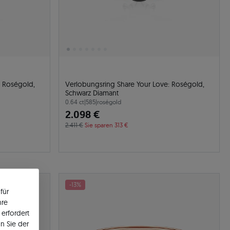
: Roségold,
Verlobungsring Share Your Love: Roségold,
Schwarz Diamant
0.64 ct
|
585
|
roségold
2.098 €
2.411 €
Sie sparen 313 €
-13%
für
hre
erfordert
n Sie der