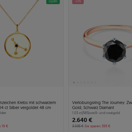
24h
-13%
ernzeichen Krebs mit schwarzem
Verlobungsring The Journey: Zw
4 ct Silber vergoldet 48 cm
Gold, Schwarz Diamant
ldet
1.03 ct
|
585
|
weiß- und roségold
2.640 €
n 19 €
3.035 €
Sie sparen 395 €