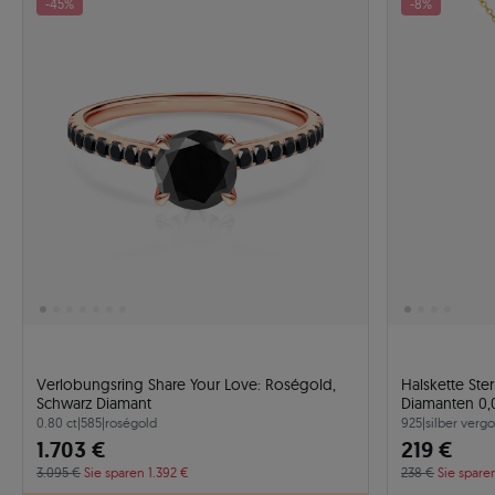
-45%
-8%
Verlobungsring Share Your Love: Roségold,
Halskette St
Schwarz Diamant
Diamanten 0,0
0.80 ct
|
585
|
roségold
925
|
silber vergo
1.703 €
219 €
3.095 €
Sie sparen 1.392 €
238 €
Sie spare