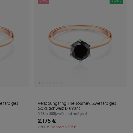
-13%
24h
eifarbiges
Verlobungsring The Journey: Zweifarbiges
Gold, Schwarz Diamant
0.63 ct
|
585
|
weiß- und roségold
2.175 €
2.500 €
Sie sparen 325 €