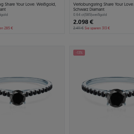
ng Share Your Love: Weißgold,
Verlobungsring Share Your Love
ant
Schwarz Diamant
ßgold
0.64 ct
|
585
|
weißgold
2.098 €
en 285 €
2.411 €
Sie sparen 313 €
-13%