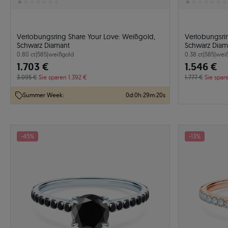
Verlobungsring Share Your Love: Weißgold,
Verlobungsri
Schwarz Diamant
Schwarz Diam
0.80 ct
|
585
|
weißgold
0.38 ct
|
585
|
wei
1.703 €
1.546 €
3.095 €
Sie sparen 1.392 €
1.777 €
Sie spar
Summer Week:
0
d
:
0
h
:
29
m
:
19
s
-45%
-13%