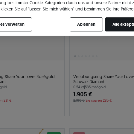
ng bestimmter Cookie-Kategorien durch uns und unsere Partner nicht 
klicken Sie auf "Lassen Sie mich wählen" und bestimmen Sie Ihre Präfere
re Zustimmung jederzeit widerrufen, indem Sie Ihre Cookie-Einstellung
es verwalten
Ablehnen
Alle akzept
ng Share Your Love: Roségold,
Verlobungsring Share Your Love
ant
Schwarz Diamant
gold
0.54 ct
|
585
|
roségold
1.905 €
en 231 €
2.190 €
Sie sparen 285 €