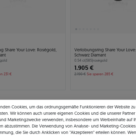
ng Share Your Love: Roségold,
Verlobungsring Share Your Love
ant
Schwarz Diamant
gold
0.54 ct
|
585
|
roségold
1.905 €
en 231 €
2.190 €
Sie sparen 285 €
enden Cookies, um das ordnungsgemäße Funktionieren der Website zu
24h
-13%
sten. Wir können auch unsere eigenen Cookies und die unserer Partner 
 und Marketingzwecke verwenden, insbesondere um Werbeinhalte auf I
en abzustimmen. Die Verwendung von Analyse- und Marketing-Cookies 
immung, die Sie durch Anklicken von "Akzeptieren" erteilen können. Wen