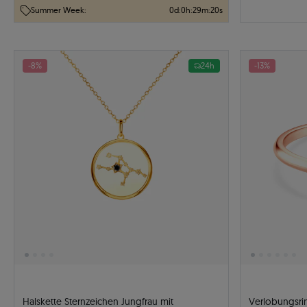
Summer Week:
0
d
:
0
h
:
29
m
:
19
s
-8%
24h
-13%
Halskette Sternzeichen Jungfrau mit
Verlobungsri