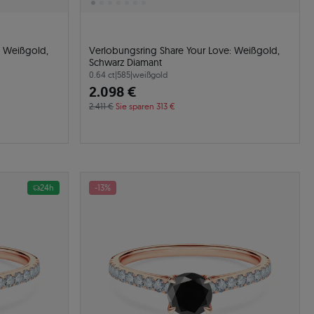
: Weißgold,
Verlobungsring Share Your Love: Weißgold,
Schwarz Diamant
0.64 ct
|
585
|
weißgold
2.098 €
2.411 €
Sie sparen 313 €
24h
-13%