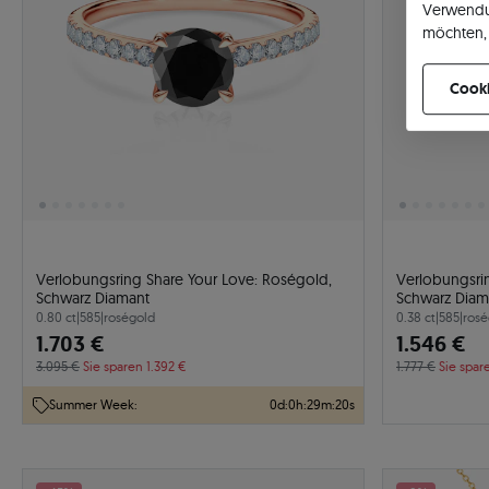
Verwendu
möchten, 
können Ih
Cooki
Verlobungsring Share Your Love: Roségold,
Verlobungsri
Schwarz Diamant
Schwarz Diam
0.80 ct
|
585
|
roségold
0.38 ct
|
585
|
rosé
1.703 €
1.546 €
3.095 €
Sie sparen 1.392 €
1.777 €
Sie spar
Summer Week:
0
d
:
0
h
:
29
m
:
19
s