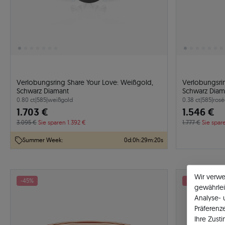
Verlobungsring Share Your Love: Weißgold,
Verlobungsri
Schwarz Diamant
Schwarz Diam
0.80 ct
|
585
|
weißgold
0.38 ct
|
585
|
rosé
1.703 €
1.546 €
3.095 €
Sie sparen 1.392 €
1.777 €
Sie spar
Summer Week:
0
d
:
0
h
:
29
m
:
19
s
Wir verw
-45%
-13%
gewährlei
Analyse-
Präferenz
Ihre Zust