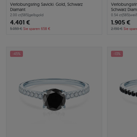
Verlobungsring Savicki: Gold, Schwarz
Verlobungsri
Diamant
Schwarz Diam
2.00 ct
|
585
|
gelbgold
0.54 ct
|
585
|
wei
4.401 €
1.905 €
5.059 €
Sie sparen 658 €
2.190 €
Sie spar
-45%
-13%