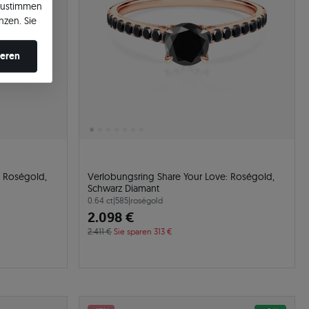
zustimmen
nzen. Sie
en ändern.
ieren
: Roségold,
Verlobungsring Share Your Love: Roségold,
Schwarz Diamant
0.64 ct
|
585
|
roségold
2.098 €
2.411 €
Sie sparen 313 €