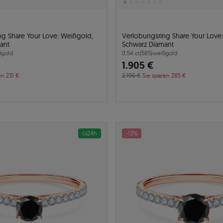
ng Share Your Love: Weißgold,
Verlobungsring Share Your Love
ant
Schwarz Diamant
ßgold
0.54 ct
|
585
|
weißgold
1.905 €
en 231 €
2.190 €
Sie sparen 285 €
24h
-13%