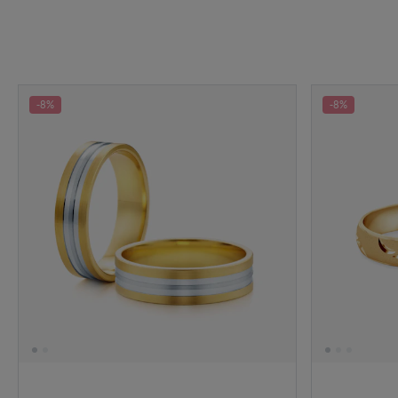
-8%
-8%