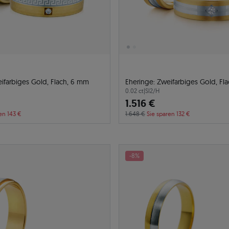
ifarbiges Gold, Flach, 6 mm
Eheringe: Zweifarbiges Gold, Fl
0.02 ct
|
SI2/H
1.516 €
en 143 €
1.648 €
Sie sparen 132 €
-8%