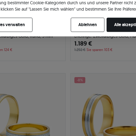
ng bestimmter Cookie-Kategorien durch uns und unsere Partner nicht 
klicken Sie auf "Lassen Sie mich wählen" und bestimmen Sie Ihre Präfere
re Zustimmung jederzeit widerrufen, indem Sie Ihre Cookie-Einstellung
es verwalten
Ablehnen
Alle akzept
eifarbiges Gold, Rund, 5 mm
Eheringe: Zweifarbiges Gold, Fl
1.189 €
en 124 €
1.292 €
Sie sparen 103 €
-8%