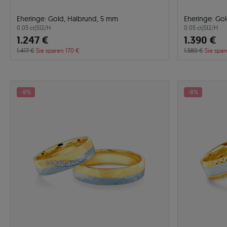
Eheringe: Gold, Halbrund, 5 mm
Eheringe: Gol
0.05 ct
|
SI2/H
0.05 ct
|
SI2/H
1.247 €
1.390 €
1.417 €
Sie sparen 170 €
1.580 €
Sie spar
-8%
-8%