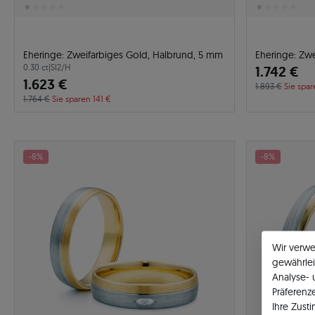
Eheringe: Zweifarbiges Gold, Halbrund, 5 mm
Eheringe: Zw
0.30 ct
|
SI2/H
1.742 €
1.623 €
1.893 €
Sie spar
1.764 €
Sie sparen 141 €
-8%
-8%
Wir verw
gewährlei
Analyse-
Präferenz
Ihre Zust