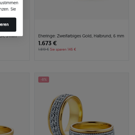
zustimmen
nzen. Sie
en ändern.
ieren
ach, 5 mm
Eheringe: Zweifarbiges Gold, Halbrund, 6 mm
1.673 €
1.819 €
Sie sparen 146 €
-8%