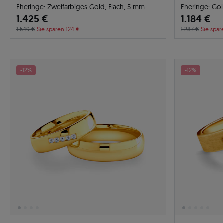
Eheringe: Zweifarbiges Gold, Flach, 5 mm
Eheringe: Go
1.425 €
1.184 €
1.549 €
Sie sparen 124 €
1.287 €
Sie spar
-12%
-12%