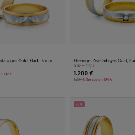
ifarbiges Gold, Flach, 5 mm
Eheringe: Zweifarbiges Gold, R
0.02 ct
|
SI2/H
1.200 €
en 102 €
1.304 €
Sie sparen 104 €
-8%