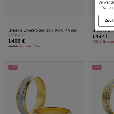
Verwendu
möchten, 
können Ih
Cooki
Eheringe: Zweifarbiges Gold, Rund, 4,5 mm
Eheringe: Zw
0.02 ct
|
SI2/H
1.432 €
1.406 €
1.556 €
Sie spar
1.528 €
Sie sparen 122 €
-8%
-8%