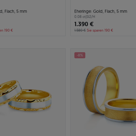
d, Flach, 5 mm
Eheringe: Gold, Flach, 5 mm
0.08 ct
|
SI2/H
1.390 €
en 190 €
1.580 €
Sie sparen 190 €
-8%