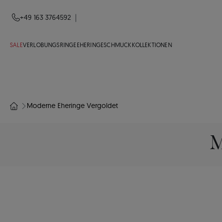
|
+49 163 3764592
SALE
VERLOBUNGSRINGE
EHERINGE
SCHMUCK
KOLLEKTIONEN
Moderne Eheringe Vergoldet
M