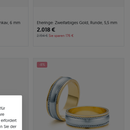
onkav, 6 mm
Eheringe: Zweifarbiges Gold, Runde, 5,5 mm
2.018 €
2.194 €
Sie sparen 176 €
-8%
für
hre
erfordert
n Sie der