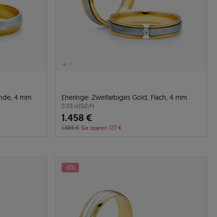
unde, 4 mm
Eheringe: Zweifarbiges Gold, Flach, 4 mm
0.03 ct
|
SI2/H
1.458 €
1.585 €
Sie sparen 127 €
-8%