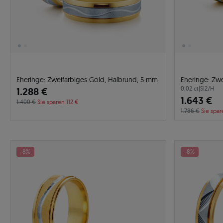
Eheringe: Zweifarbiges Gold, Halbrund, 5 mm
Eheringe: Zwe
0.02 ct
|
SI2/H
1.288 €
1.643 €
1.400 €
Sie sparen 112 €
1.786 €
Sie spar
-8%
-8%