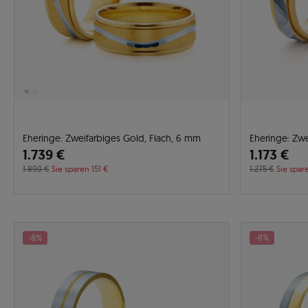
Eheringe: Zweifarbiges Gold, Flach, 6 mm
Eheringe: Zwe
1.739 €
1.173 €
1.890 €
Sie sparen 151 €
1.275 €
Sie spar
-8%
-8%