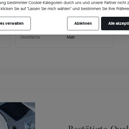
ng bestimmter Cookie-Kategorien durch uns und unsere Partner nicht 
Breite
4
klicken Sie auf "Lassen Sie mich wählen" und bestimmen Sie Ihre Präfere
re Zustimmung jederzeit widerrufen, indem Sie Ihre Cookie-Einstellung
Profil
Flach
es verwalten
Ablehnen
Alle akzept
Stil
Modern
Oberfläche
Matt