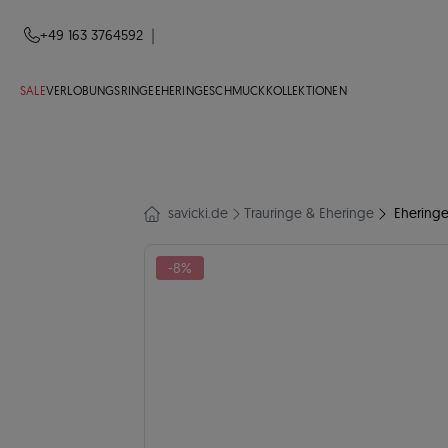
|
+49 163 3764592
SALE
VERLOBUNGSRINGE
EHERINGE
SCHMUCK
KOLLEKTIONEN
savicki.de
Trauringe & Eheringe
Eheringe
-8%