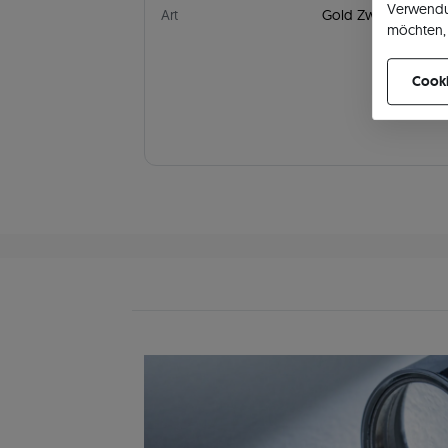
Verwendu
Art
Gold Zweifarbig
möchten, 
können Ih
Cooki