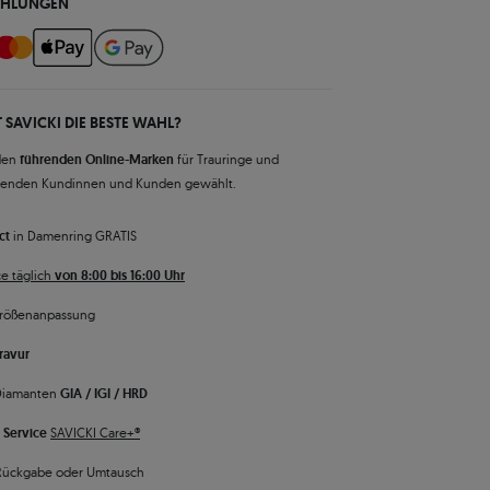
AHLUNGEN
 SAVICKI DIE BESTE WAHL?
den
führenden Online-Marken
für Trauringe und
senden Kundinnen und Kunden gewählt.
ct
in Damenring GRATIS
e täglich
von 8:00 bis 16:00 Uhr
rößenanpassung
ravur
 Diamanten
GIA / IGI / HRD
 Service
SAVICKI Care+®
Rückgabe oder Umtausch