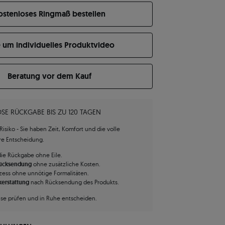
ostenloses Ringmaß bestellen
e um individuelles Produktvideo
Beratung vor dem Kauf
SE RÜCKGABE BIS ZU 120 TAGEN
isiko - Sie haben Zeit, Komfort und die volle
hre Entscheidung.
die Rückgabe ohne Eile.
Rücksendung
ohne zusätzliche Kosten.
zess ohne unnötige Formalitäten.
kerstattung
nach Rücksendung des Produkts.
use prüfen und in Ruhe entscheiden.