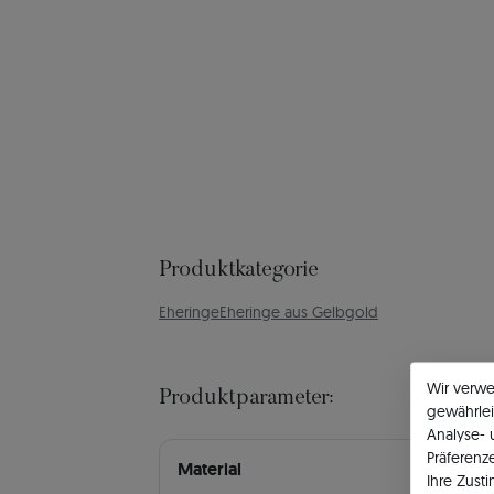
Produktkategorie
Eheringe
Eheringe aus Gelbgold
Wir verw
Produktparameter:
gewährlei
Analyse-
Präferenz
Material
Ihre Zust