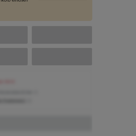
korb einlösen
en 104 €
Preis der letzten 30 Tage
n Produktpreis?