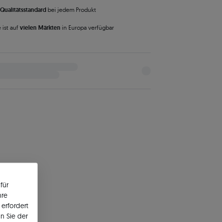
Qualitätsstandard
bei jedem Produkt
 ist auf
vielen Märkten
in Europa verfügbar
für
hre
erfordert
n Sie der