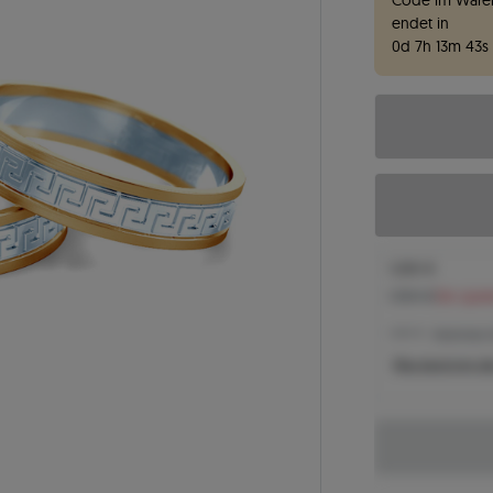
Code im Waren
endet in
0
d
7
h
13
m
42
s
1.200 €
1.304 €
Sie spar
1.200 € -
Niedrigster 
Was bestimmt de