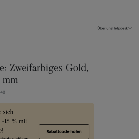
Über uns
Helpdesk
e: Zweifarbiges Gold,
4 mm
248
e sich
e -15 % mit
e!
Rabattcode holen