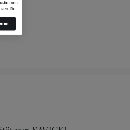
zustimmen
nzen. Sie
en ändern.
ieren