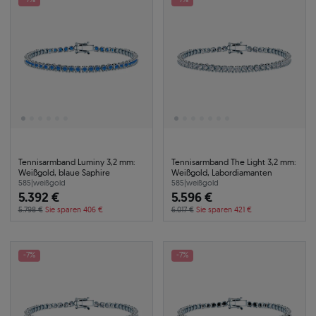
Tennisarmband Luminy 3,2 mm:
Tennisarmband The Light 3,2 mm:
Weißgold, blaue Saphire
Weißgold, Labordiamanten
585
|
weißgold
585
|
weißgold
5.392 €
5.596 €
5.798 €
Sie sparen 406 €
6.017 €
Sie sparen 421 €
-7%
-7%