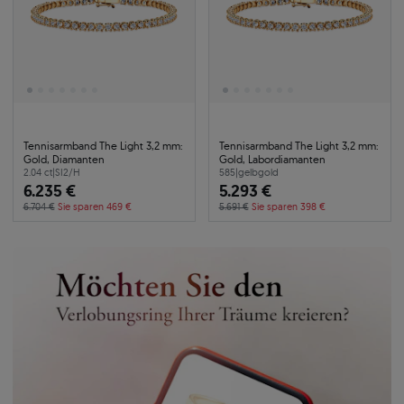
Tennisarmband The Light 3,2 mm:
Tennisarmband The Light 3,2 mm:
Gold, Diamanten
Gold, Labordiamanten
2.04 ct
|
SI2/H
585
|
gelbgold
6.235 €
5.293 €
6.704 €
Sie sparen 469 €
5.691 €
Sie sparen 398 €