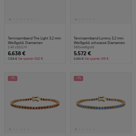
Tennisarmband The Light 3,2 mm:
Tennisarmband Luminy 3,2 mm:
Weißgold, Diamanten
Weißgold, schwarze Diamanten
2.40 ct
|
SI2/H
585
|
weißgold
6.638 €
5.572 €
7.138 €
Sie sparen 500 €
5.991 €
Sie sparen 419 €
-7%
-7%