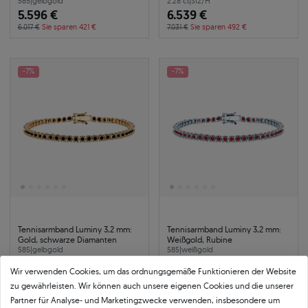
585
|
gelbgold
2.28 ct
|
SI2/H
5.596 €
6.539 €
6.017 €
Sie sparen 421 €
7.031 €
Sie sparen 492 €
-7%
-7%
Tennisarmband Luminy 3,2 mm:
Tennisarmband Luminy 3,2 mm:
Gold, schwarze Diamanten
Weißgold, Rubine
585
|
gelbgold
585
|
weißgold
5.471 €
5.088 €
Wir verwenden Cookies, um das ordnungsgemäße Funktionieren der Website
5.883 €
Sie sparen 412 €
5.471 €
Sie sparen 383 €
zu gewährleisten. Wir können auch unsere eigenen Cookies und die unserer
Partner für Analyse- und Marketingzwecke verwenden, insbesondere um