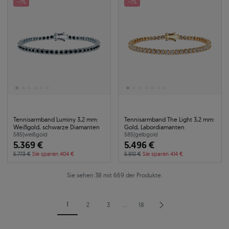
-7%
-7%
Tennisarmband Luminy 3,2 mm:
Tennisarmband The Light 3,2 mm:
Weißgold, schwarze Diamanten
Gold, Labordiamanten
585
|
weißgold
585
|
gelbgold
5.369 €
5.496 €
5.773 €
Sie sparen 404 €
5.910 €
Sie sparen 414 €
Sie sehen 38 mit 669 der Produkte.
1
2
3
…
18