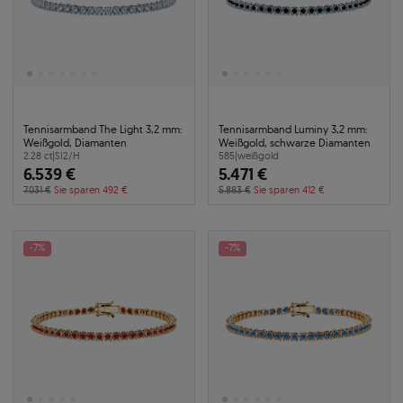
Tennisarmband The Light 3,2 mm:
Tennisarmband Luminy 3,2 mm:
Weißgold, Diamanten
Weißgold, schwarze Diamanten
2.28 ct
|
SI2/H
585
|
weißgold
6.539 €
5.471 €
7.031 €
Sie sparen 492 €
5.883 €
Sie sparen 412 €
-7%
-7%