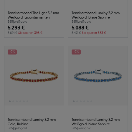
Tennisarmband The Light 3,2 mm:
Tennisarmband Luminy 3,2 mm:
Weißgold, Labordiamanten
Weißgold, blaue Saphire
585
|
weißgold
585
|
weißgold
5.293 €
5.088 €
5.691 €
Sie sparen 398 €
5.471 €
Sie sparen 383 €
-7%
-7%
Tennisarmband Luminy 3,2 mm:
Tennisarmband Luminy 3,2 mm:
Gold, Rubine
Weißgold, blaue Saphire
585
|
gelbgold
585
|
weißgold