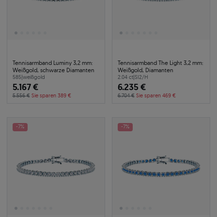
Tennisarmband Luminy 3,2 mm:
Tennisarmband The Light 3,2 mm:
Weißgold, schwarze Diamanten
Weißgold, Diamanten
585
|
weißgold
2.04 ct
|
SI2/H
5.167 €
6.235 €
5.556 €
Sie sparen 389 €
6.704 €
Sie sparen 469 €
-7%
-7%