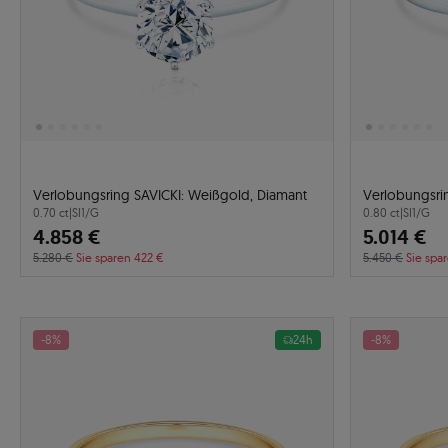
Verlobungsring SAVICKI: Weißgold, Diamant
Verlobungsri
0.70 ct
|
SI1/G
0.80 ct
|
SI1/G
4.858 €
5.014 €
5.280 €
Sie sparen 422 €
5.450 €
Sie spa
-8%
24h
-8%