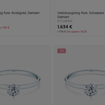
ng Pure: Roségold, Diamant
Verlobungsring Pure: Schwarzes
Diamant
0.17 ct
|
VS/G
1.634 €
en 140 €
1.776 €
Sie sparen 142 €
-8%