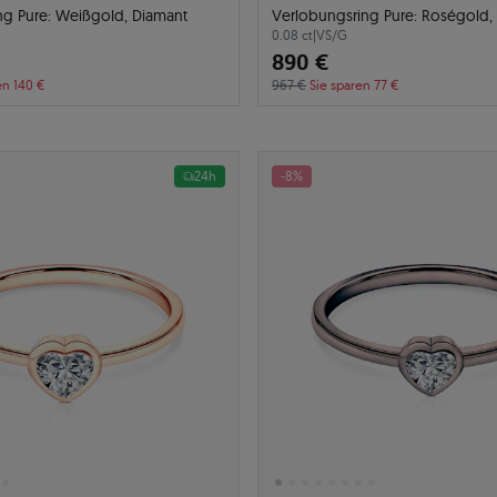
ng Pure: Weißgold, Diamant
Verlobungsring Pure: Roségold,
0.08 ct
|
VS/G
890 €
en 140 €
967 €
Sie sparen 77 €
24h
-8%