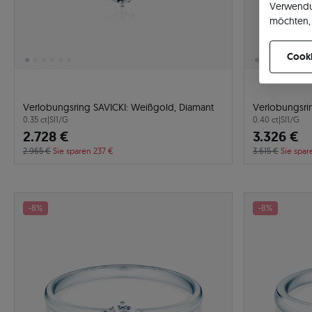
Verwendu
möchten, 
können Ih
Cooki
Verlobungsring SAVICKI: Weißgold, Diamant
Verlobungsri
0.35 ct
|
SI1/G
0.40 ct
|
SI1/G
2.728 €
3.326 €
2.965 €
Sie sparen 237 €
3.615 €
Sie spar
-8%
-8%