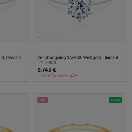
ld, Diamant
Verlobungsring SAVICKI: Weißgold, Diamant
1.00 ct
|
SI1/G
9.743 €
10.590 €
Sie sparen 847 €
-8%
24h