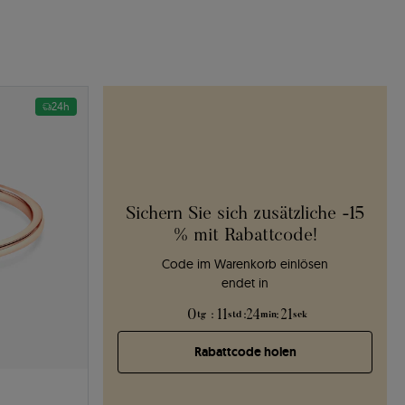
24h
Sichern Sie sich zusätzliche -15
% mit Rabattcode!
Code im Warenkorb einlösen
endet in
0
:
11
:
24
:
20
tg
std
min
sek
Rabattcode holen