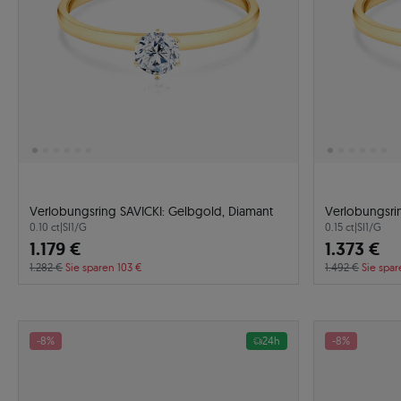
Verlobungsring SAVICKI: Gelbgold, Diamant
Verlobungsri
0.10 ct
|
SI1/G
0.15 ct
|
SI1/G
1.179 €
1.373 €
1.282 €
Sie sparen 103 €
1.492 €
Sie spar
-8%
24h
-8%