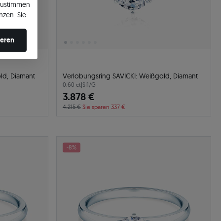
zustimmen
nzen. Sie
en ändern.
ieren
ld, Diamant
Verlobungsring SAVICKI: Weißgold, Diamant
0.60 ct
|
SI1/G
3.878 €
4.215 €
Sie sparen 337 €
-8%