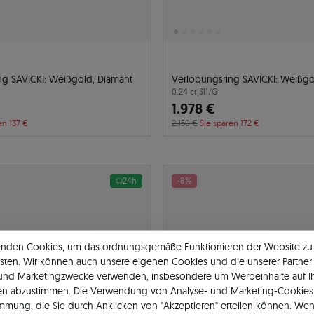
ng SAVICKI: Weißgold, Diamant
Verlobungsring SAVICKI: Weißgo
0.24 ct
|
SI1/G
1.978 €
en 137 €
2.150 €
Sie sparen 172 €
24h
-8%
enden Cookies, um das ordnungsgemäße Funktionieren der Website zu
sten. Wir können auch unsere eigenen Cookies und die unserer Partner 
 und Marketingzwecke verwenden, insbesondere um Werbeinhalte auf I
en abzustimmen. Die Verwendung von Analyse- und Marketing-Cookies 
immung, die Sie durch Anklicken von "Akzeptieren" erteilen können. Wen