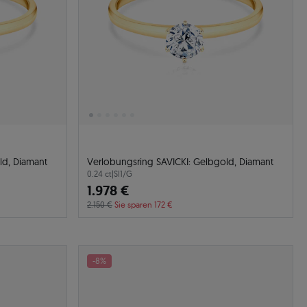
ld, Diamant
Verlobungsring SAVICKI: Gelbgold, Diamant
0.24 ct
|
SI1/G
1.978 €
2.150 €
Sie sparen 172 €
-8%