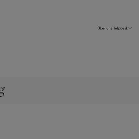
Über uns
Helpdesk
g