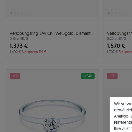
Verlobungsring SAVICKI: Weißgold, Diamant
Verlobungsri
0.15 ct
|
SI1/G
0.20 ct
|
SI1/G
1.373 €
1.570 €
1.492 €
Sie sparen 119 €
1.707 €
Sie spar
-8%
24h
-8%
Wir verw
gewährlei
Analyse-
Präferenz
Ihre Zust