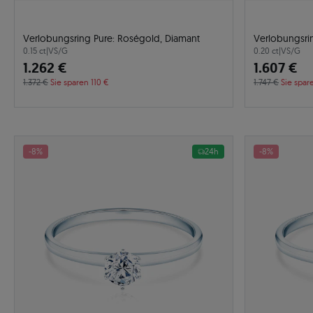
Verlobungsring Pure: Roségold, Diamant
Verlobungsri
0.15 ct
|
VS/G
0.20 ct
|
VS/G
1.262 €
1.607 €
1.372 €
Sie sparen 110 €
1.747 €
Sie spar
-8%
24h
-8%