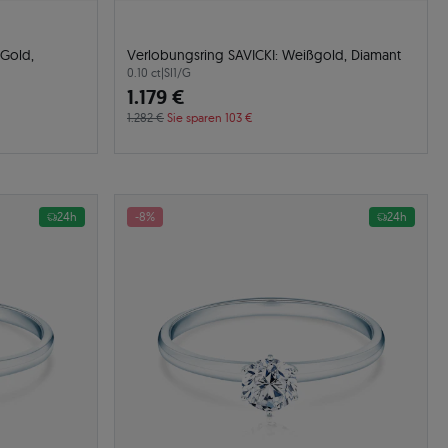
 Gold,
Verlobungsring SAVICKI: Weißgold, Diamant
0.10 ct
|
SI1/G
1.179 €
1.282 €
Sie sparen 103 €
24h
-8%
24h