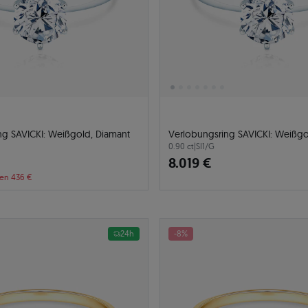
ng SAVICKI: Weißgold, Diamant
Verlobungsring SAVICKI: Weißgo
0.90 ct
|
SI1/G
8.019 €
ren 436 €
24h
-8%