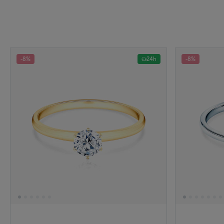
-8%
24h
-8%