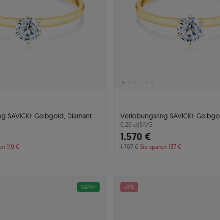
ng SAVICKI: Gelbgold, Diamant
Verlobungsring SAVICKI: Gelbgo
0.20 ct
|
SI1/G
1.570 €
en 119 €
1.707 €
Sie sparen 137 €
24h
-8%