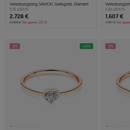
Verlobungsring SAVICKI: Gelbgold, Diamant
Verlobungsri
0.35 ct
|
SI1/G
0.20 ct
|
VS/G
2.728 €
1.607 €
2.965 €
Sie sparen 237 €
1.747 €
Sie spar
-8%
24h
-8%