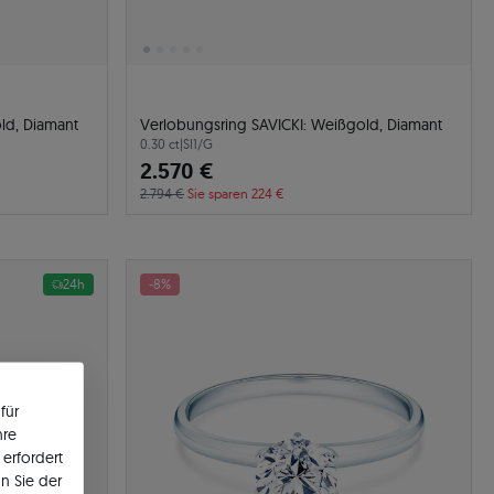
ld, Diamant
Verlobungsring SAVICKI: Weißgold, Diamant
0.30 ct
|
SI1/G
2.570 €
2.794 €
Sie sparen 224 €
24h
-8%
für
hre
erfordert
n Sie der