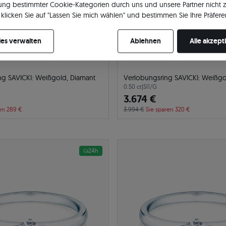
ng bestimmter Cookie-Kategorien durch uns und unsere Partner nicht 
klicken Sie auf "Lassen Sie mich wählen" und bestimmen Sie Ihre Präfere
re Zustimmung jederzeit widerrufen, indem Sie Ihre Cookie-Einstellung
es verwalten
Ablehnen
Alle akzept
ng SAVICKI: Weißgold, Diamant
Verlobungsring SAVICKI: Weißgo
0.50 ct
|
SI1/G
3.674 €
en 289 €
3.994 €
Sie sparen 320 €
24h