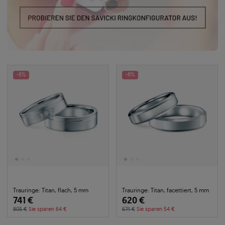
-8%
-8%
Trauringe: Titan, flach, 5 mm
Trauringe: Titan, facettiert, 5 mm
741 €
620 €
805 €
Sie sparen 64 €
674 €
Sie sparen 54 €