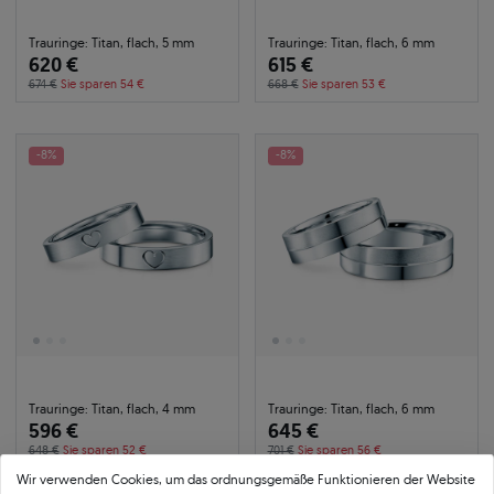
Trauringe: Titan, flach, 5 mm
Trauringe: Titan, flach, 6 mm
620 €
615 €
674 €
Sie sparen 54 €
668 €
Sie sparen 53 €
-8%
-8%
Trauringe: Titan, flach, 4 mm
Trauringe: Titan, flach, 6 mm
596 €
645 €
648 €
Sie sparen 52 €
701 €
Sie sparen 56 €
Wir verwenden Cookies, um das ordnungsgemäße Funktionieren der Website