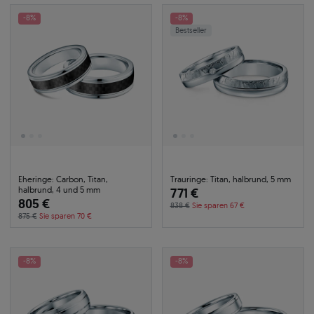
-8%
-8%
Bestseller
Eheringe: Carbon, Titan,
Trauringe: Titan, halbrund, 5 mm
halbrund, 4 und 5 mm
771 €
805 €
838 €
Sie sparen 67 €
875 €
Sie sparen 70 €
-8%
-8%