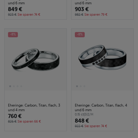
und 6 mm
und 6 mm
849 €
903 €
923 €
Sie sparen 74 €
982 €
Sie sparen 79 €
-8%
-8%
Eheringe: Carbon, Titan, flach, 3
Eheringe: Carbon, Titan, flach, 4
und 4 mm
und 6 mm
760 €
0.15 ct
|
SI2/H
848 €
826 €
Sie sparen 66 €
922 €
Sie sparen 74 €