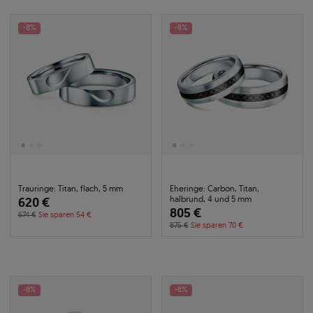
-8%
-8%
Trauringe: Titan, flach, 5 mm
Eheringe: Carbon, Titan,
halbrund, 4 und 5 mm
620 €
805 €
674 €
Sie sparen 54 €
875 €
Sie sparen 70 €
-8%
-8%