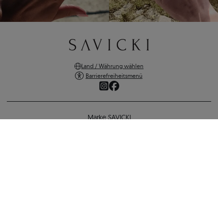
Land / Währung wählen
Barrierefreiheitsmenü
Marke SAVICKI
Online-Shopping
Unterstützung und wichtige Informationen
SICHERE ZAHLUNGEN
VERSANDARTEN