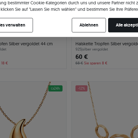
ng bestimmter Cookie-Kategorien durch uns und unsere Partner nicht 
klicken Sie auf "Lassen Sie mich wählen" und bestimmen Sie Ihre Präfere
re Zustimmung jederzeit widerrufen, indem Sie Ihre Cookie-Einstellung
es verwalten
Ablehnen
Alle akzept
pfen Silber vergoldet 44 cm
Halskette Tropfen Silber vergol
ldet
925
|
silber vergoldet
60 €
 18 €
68 €
Sie sparen 8 €
24h
-12%