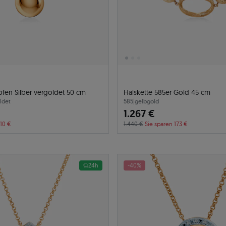
pfen Silber vergoldet 50 cm
Halskette 585er Gold 45 cm
ldet
585
|
gelbgold
1.267 €
 10 €
1.440 €
Sie sparen 173 €
24h
-40%