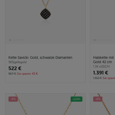
Kette Savicki: Gold, schwarze Diamanten
Halskette mit
Gold 42 cm
585
|
gelbgold
1.34 ct
|
SI2/H
522 €
1.391 €
567 €
Sie sparen 45 €
1.512 €
Sie spare
-8%
24h
-8%