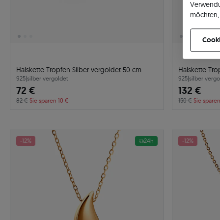
Verwendu
möchten, 
können Ih
Cooki
Halskette Tropfen Silber vergoldet 50 cm
Halskette Tro
925
|
silber vergoldet
925
|
silber vergo
72 €
132 €
82 €
Sie sparen 10 €
150 €
Sie sparen
-12%
24h
-12%