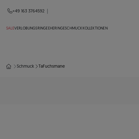
|
+49 163 3764592
SALE
VERLOBUNGSRINGE
EHERINGE
SCHMUCK
KOLLEKTIONEN
Schmuck
TaFuchsmane