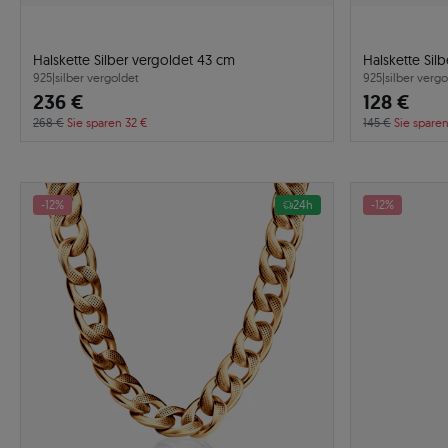
Halskette Silber vergoldet 43 cm
Halskette Sil
925
|
silber vergoldet
925
|
silber vergo
236 €
128 €
268 €
Sie sparen 32 €
145 €
Sie sparen
-12%
24h
-12%