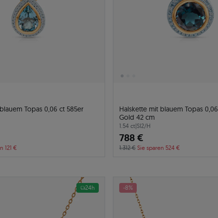
 blauem Topas 0,06 ct 585er
Halskette mit blauem Topas 0,06
Gold 42 cm
1.54 ct
|
SI2/H
788 €
n 121 €
1.312 €
Sie sparen 524 €
24h
-8%