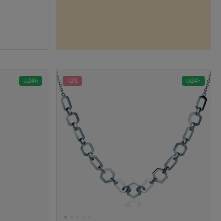
24h
-12%
24h