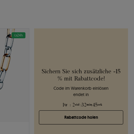
24h
Sichern Sie sich zusätzliche -15
% mit Rabattcode!
Code im Warenkorb einlösen
endet in
1
:
2
:
32
:
44
tg
std
min
sek
Rabattcode holen