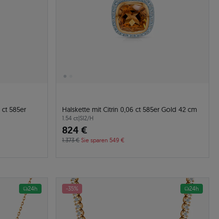
 ct 585er
Halskette mit Citrin 0,06 ct 585er Gold 42 cm
1.54 ct
|
SI2/H
824 €
1.373 €
Sie sparen 549 €
24h
-35%
24h