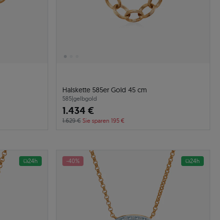
Halskette 585er Gold 45 cm
585
|
gelbgold
1.434 €
1.629 €
Sie sparen 195 €
24h
-40%
24h