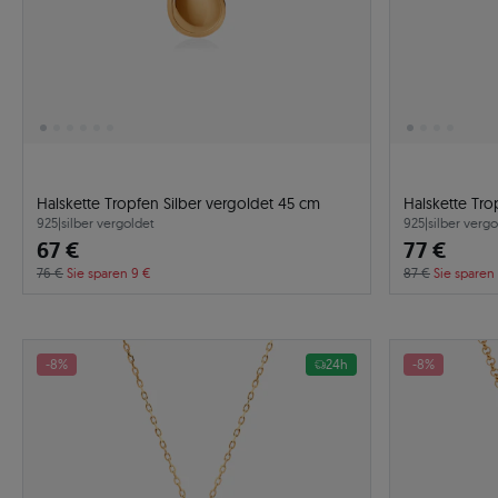
Halskette Tropfen Silber vergoldet 45 cm
Halskette Tro
925
|
silber vergoldet
925
|
silber vergo
67 €
77 €
76 €
Sie sparen 9 €
87 €
Sie sparen
-8%
24h
-8%