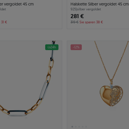
ber vergoldet 45 cm
Halskette Silber vergoldet 45 cm
ldet
925
|
silber vergoldet
281 €
 31 €
319 €
Sie sparen 38 €
24h
-12%