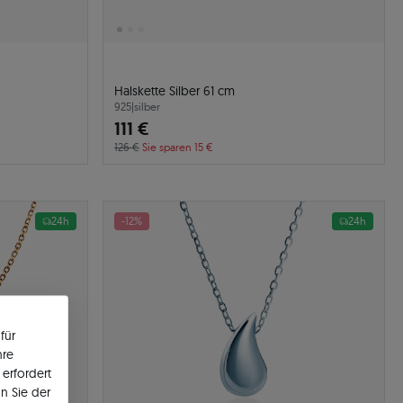
Halskette Silber 61 cm
925
|
silber
111 €
126 €
Sie sparen 15 €
24h
-12%
24h
für
hre
erfordert
n Sie der