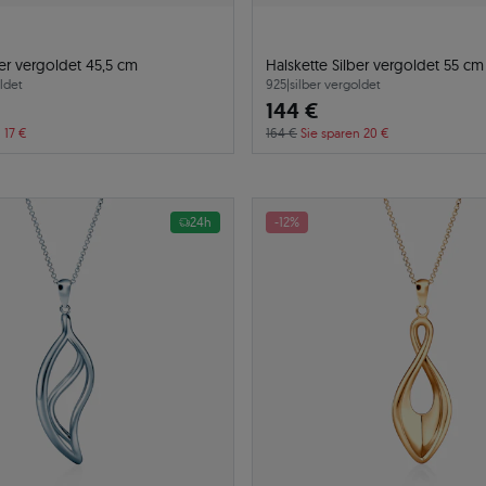
ber vergoldet 45,5 cm
Halskette Silber vergoldet 55 cm
ldet
925
|
silber vergoldet
144 €
 17 €
164 €
Sie sparen 20 €
24h
-12%