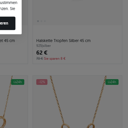
zustimmen
nzen. Sie
en ändern.
ieren
det 45 cm
Halskette Tropfen Silber 45 cm
925
|
silber
62 €
70 €
Sie sparen 8 €
24h
-12%
24h