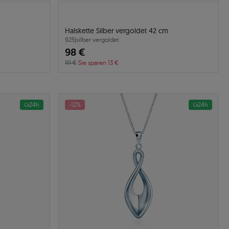
Halskette Silber vergoldet 42 cm
925
|
silber vergoldet
98 €
111 €
Sie sparen 13 €
24h
-12%
24h