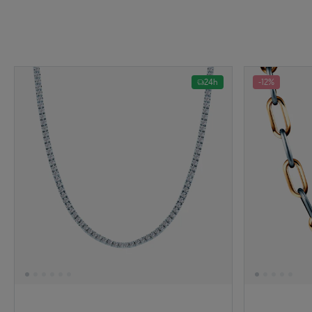
24h
-12%