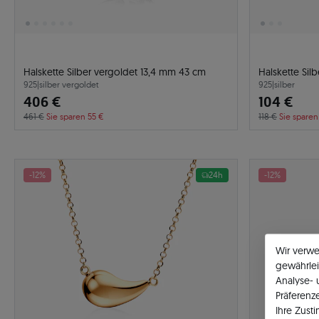
Halskette Silber vergoldet 13,4 mm 43 cm
Halskette Sil
925
|
silber vergoldet
925
|
silber
406 €
104 €
461 €
Sie sparen 55 €
118 €
Sie sparen
-12%
24h
-12%
Wir verw
gewährlei
Analyse-
Präferenz
Ihre Zust