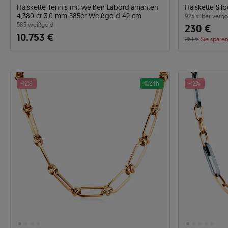
Halskette Tennis mit weißen Labordiamanten
Halskette Sil
4,380 ct 3,0 mm 585er Weißgold 42 cm
925
|
silber vergo
585
|
weißgold
230 €
10.753 €
261 €
Sie sparen
-12%
24h
-12%