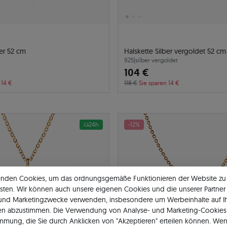
ber 52 cm
Halskette Silber vergoldet 52 cm
925
|
silber vergoldet
104 €
 14 €
118 €
Sie sparen 14 €
24h
-12%
enden Cookies, um das ordnungsgemäße Funktionieren der Website zu
sten. Wir können auch unsere eigenen Cookies und die unserer Partner 
 und Marketingzwecke verwenden, insbesondere um Werbeinhalte auf I
en abzustimmen. Die Verwendung von Analyse- und Marketing-Cookies 
immung, die Sie durch Anklicken von "Akzeptieren" erteilen können. Wen