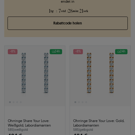
endet in
1
7
28
20
:
:
:
tg
std
min
sek
Rabattcode holen
-8%
24h
-8%
24h
Ohrringe Share Your Love:
Ohrringe Share Your Love: Gold,
Weißgold, Labordiamanten
Labordiamanten
585
|
weißgold
585
|
gelbgold