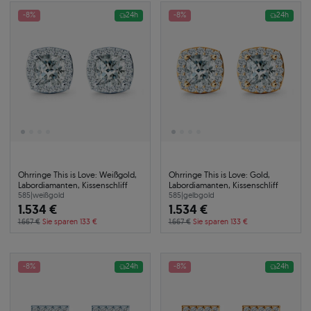
-8%
24h
-8%
24h
Ohrringe This is Love: Weißgold,
Ohrringe This is Love: Gold,
Labordiamanten, Kissenschliff
Labordiamanten, Kissenschliff
585
|
weißgold
585
|
gelbgold
1.534 €
1.534 €
1.667 €
Sie sparen 133 €
1.667 €
Sie sparen 133 €
-8%
24h
-8%
24h