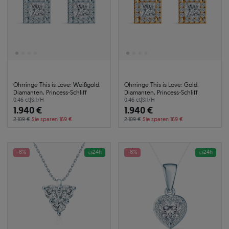
Ohrringe This is Love: Weißgold,
Ohrringe This is Love: Gold,
Diamanten, Princess-Schliff
Diamanten, Princess-Schliff
0.46 ct
|
SI1/H
0.46 ct
|
SI1/H
1.940 €
1.940 €
2.109 €
Sie sparen 169 €
2.109 €
Sie sparen 169 €
-8%
24h
-8%
24h