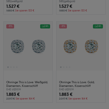
585
|
weißgold
585
|
gelbgold
1.527 €
1.527 €
1.660 €
Sie sparen 133 €
1.660 €
Sie sparen 133 €
-8%
24h
-8%
24h
Ohrringe This is Love: Weißgold,
Ohrringe This is Love: Gold,
Diamanten, Kissenschliff
Diamanten, Kissenschliff
0.42 ct
|
SI1/H
0.42 ct
|
SI1/H
1.883 €
1.883 €
2.047 €
Sie sparen 164 €
2.047 €
Sie sparen 164 €