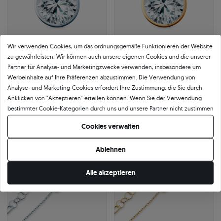
Wir verwenden Cookies, um das ordnungsgemäße Funktionieren der Website
zu gewährleisten. Wir können auch unsere eigenen Cookies und die unserer
Partner für Analyse- und Marketingzwecke verwenden, insbesondere um
Halskette mit weißem
Halskette mit weißem
Werbeinhalte auf Ihre Präferenzen abzustimmen. Die Verwendung von
Labordiamanten 1 ct 585er
Labordiamanten 1 ct 585er Gold
Analyse- und Marketing-Cookies erfordert Ihre Zustimmung, die Sie durch
Weißgold 45 cm
45 cm
585
|
weißgold
585
|
gelbgold
Anklicken von "Akzeptieren" erteilen können. Wenn Sie der Verwendung
1.303 €
1.303 €
bestimmter Cookie-Kategorien durch uns und unsere Partner nicht zustimmen
1.416 €
Sie sparen 113 €
1.416 €
Sie sparen 113 €
möchten, klicken Sie auf "Lassen Sie mich wählen" und bestimmen Sie Ihre
Cookies verwalten
Präferenzen. Sie können Ihre Zustimmung jederzeit widerrufen, indem Sie
Ihre Cookie-Einstellungen ändern.
-8%
-8%
24h
Ablehnen
Alle akzeptieren