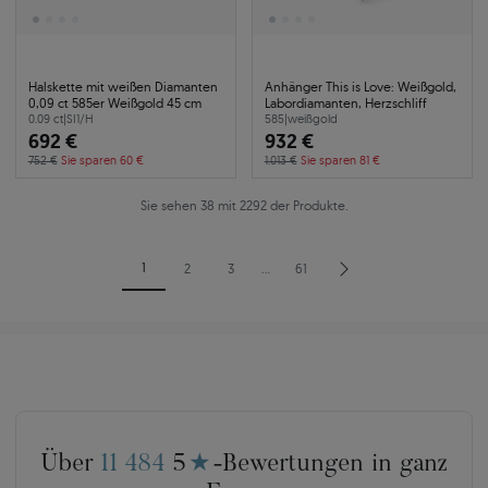
Halskette mit weißen Diamanten
Anhänger This is Love: Weißgold,
0,09 ct 585er Weißgold 45 cm
Labordiamanten, Herzschliff
0.09 ct
|
SI1/H
585
|
weißgold
692 €
932 €
752 €
Sie sparen 60 €
1.013 €
Sie sparen 81 €
Sie sehen 38 mit 2292 der Produkte.
1
2
3
…
61
Über
11 484
5
★
-Bewertungen in ganz