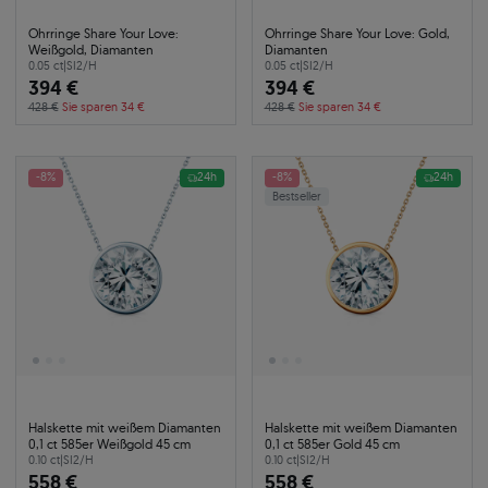
Ohrringe Share Your Love:
Ohrringe Share Your Love: Gold,
Weißgold, Diamanten
Diamanten
0.05 ct
|
SI2/H
0.05 ct
|
SI2/H
394 €
394 €
428 €
Sie sparen 34 €
428 €
Sie sparen 34 €
-8%
24h
-8%
24h
Bestseller
Halskette mit weißem Diamanten
Halskette mit weißem Diamanten
0,1 ct 585er Weißgold 45 cm
0,1 ct 585er Gold 45 cm
0.10 ct
|
SI2/H
0.10 ct
|
SI2/H
558 €
558 €