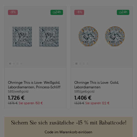
-8%
24h
-8%
24h
Ohrringe This is Love: Weißgold,
Ohrringe This is Love: Gold,
Labordiamanten, Princess-Schliff
Labordiamanten
585
|
weißgold
585
|
gelbgold
1.726 €
1.406 €
1.876 €
Sie sparen 150 €
1.528 €
Sie sparen 122 €
Sichern Sie sich zusätzliche -15 % mit Rabattcode!
Code im Warenkorb einlösen