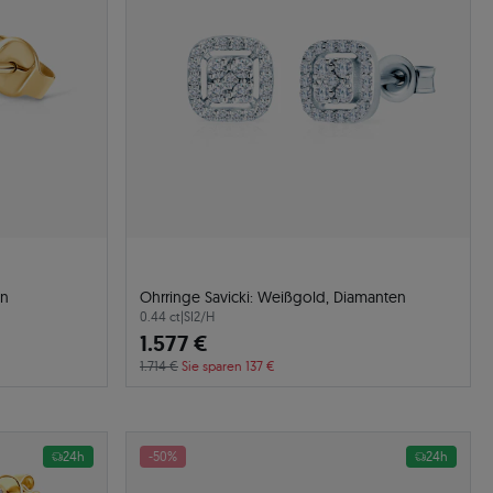
en
Ohrringe Savicki: Weißgold, Diamanten
0.44 ct
|
SI2/H
1.577 €
1.714 €
Sie sparen 137 €
24h
-50%
24h