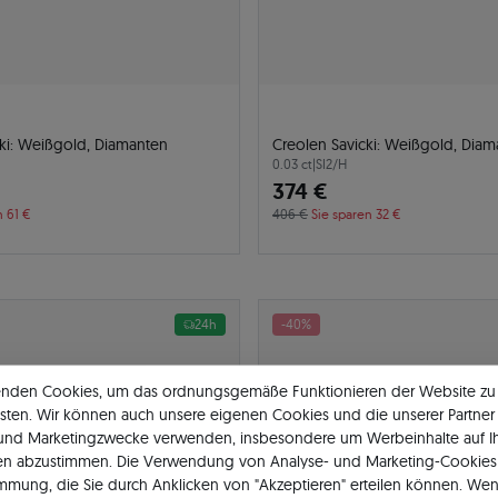
cki: Weißgold, Diamanten
Creolen Savicki: Weißgold, Dia
0.03 ct
|
SI2/H
374 €
n 61 €
406 €
Sie sparen 32 €
24h
-40%
enden Cookies, um das ordnungsgemäße Funktionieren der Website zu
sten. Wir können auch unsere eigenen Cookies und die unserer Partner 
 und Marketingzwecke verwenden, insbesondere um Werbeinhalte auf I
en abzustimmen. Die Verwendung von Analyse- und Marketing-Cookies 
immung, die Sie durch Anklicken von "Akzeptieren" erteilen können. Wen