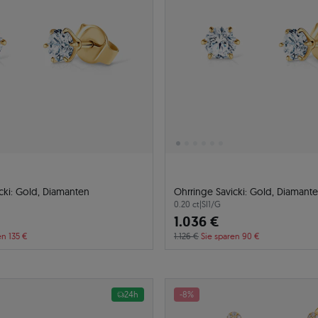
cki: Gold, Diamanten
Ohrringe Savicki: Gold, Diamant
0.20 ct
|
SI1/G
1.036 €
en 135 €
1.126 €
Sie sparen 90 €
24h
-8%