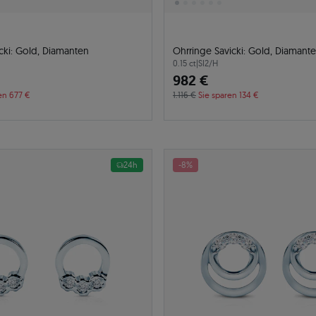
cki: Gold, Diamanten
Ohrringe Savicki: Gold, Diamant
0.15 ct
|
SI2/H
982 €
en 677 €
1.116 €
Sie sparen 134 €
24h
-8%