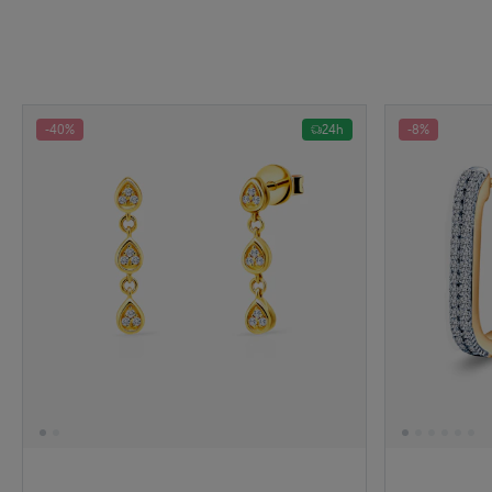
-40%
24h
-8%