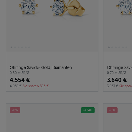
Ohrringe Savicki: Gold, Diamanten
Ohrringe Savi
0.80 ct
|
SI1/G
0.70 ct
|
SI1/G
4.554 €
3.640 €
4.950 €
Sie sparen 396 €
3.957 €
Sie spar
-8%
24h
-8%