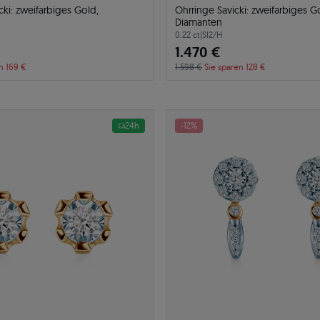
cki: zweifarbiges Gold,
Ohrringe Savicki: zweifarbiges G
Diamanten
0.22 ct
|
SI2/H
1.470 €
n 169 €
1.598 €
Sie sparen 128 €
24h
-12%