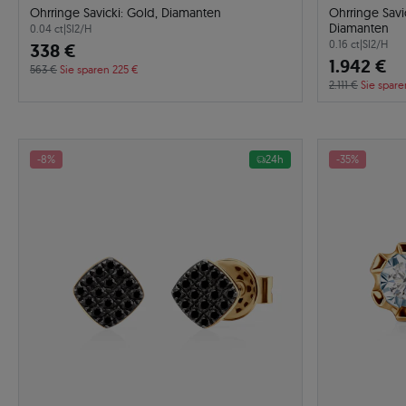
Ohrringe Savicki: Gold, Diamanten
Ohrringe Savi
Diamanten
0.04 ct
|
SI2/H
0.16 ct
|
SI2/H
338 €
1.942 €
563 €
Sie sparen 225 €
2.111 €
Sie spare
-8%
24h
-35%