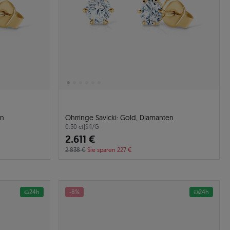
en
Ohrringe Savicki: Gold, Diamanten
0.50 ct
|
SI1/G
2.611 €
2.838 €
Sie sparen 227 €
24h
-8%
24h