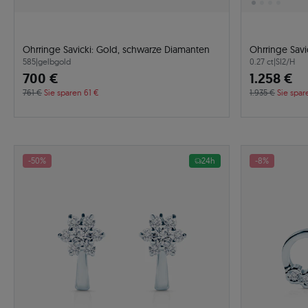
Ohrringe Savicki: Gold, schwarze Diamanten
Ohrringe Savi
585
|
gelbgold
0.27 ct
|
SI2/H
700 €
1.258 €
761 €
Sie sparen 61 €
1.935 €
Sie spar
-50%
24h
-8%