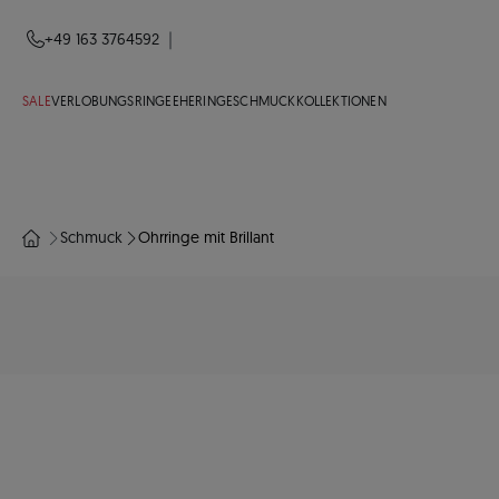
|
+49 163 3764592
SALE
VERLOBUNGSRINGE
EHERINGE
SCHMUCK
KOLLEKTIONEN
Schmuck
Ohrringe mit Brillant