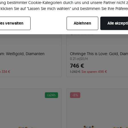
ng bestimmter Cookie-Kategorien durch uns und unsere Partner nicht 
klicken Sie auf "Lassen Sie mich wählen" und bestimmen Sie Ihre Präfere
re Zustimmung jederzeit widerrufen, indem Sie Ihre Cookie-Einstellung
es verwalten
Ablehnen
Alle akzept
am: Weißgold, Diamanten
Ohrringe This is Love: Gold, Di
0.21 ct
|
SI1/H
746 €
n 334 €
1.242 €
Sie sparen 496 €
24h
-8%