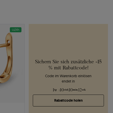
24h
Sichern Sie sich zusätzliche -15
% mit Rabattcode!
Code im Warenkorb einlösen
endet in
1
:
10
:
10
:
11
tg
std
min
sek
Rabattcode holen