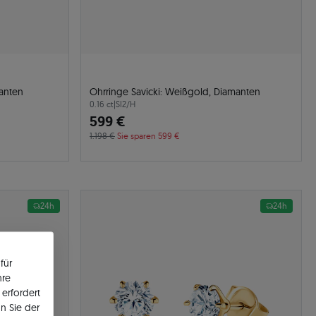
manten
Ohrringe Savicki: Weißgold, Diamanten
0.16 ct
|
SI2/H
599 €
1.198 €
Sie sparen 599 €
24h
24h
für
hre
erfordert
n Sie der