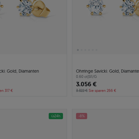
cki: Gold, Diamanten
Ohrringe Savicki: Gold, Diamant
0.60 ct
|
SI1/G
3.056 €
en 317 €
3.322 €
Sie sparen 266 €
24h
-8%