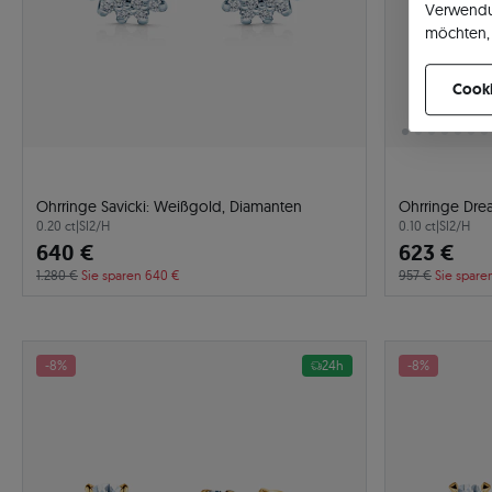
Verwendu
möchten, 
können Ih
Cooki
Ohrringe Savicki: Weißgold, Diamanten
Ohrringe Dre
0.20 ct
|
SI2/H
0.10 ct
|
SI2/H
640 €
623 €
1.280 €
Sie sparen 640 €
957 €
Sie spare
-8%
24h
-8%