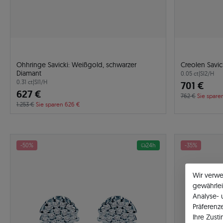
Ohhringe Savicki: Weißgold, schwarzer
Creolen Savi
Diamant
0.05 ct
|
SI2/H
0.31 ct
|
SI1/H
701 €
627 €
762 €
Sie spare
1.253 €
Sie sparen 626 €
-50%
24h
-35%
Wir verw
gewährlei
Analyse-
Präferenz
Ihre Zust