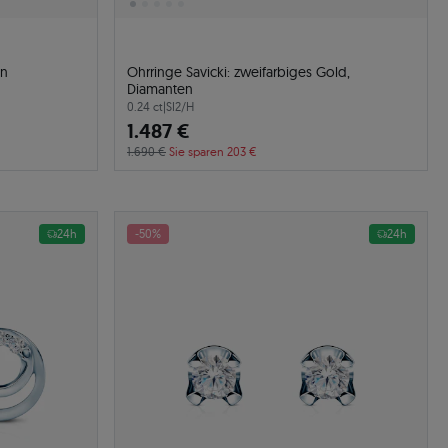
en
Ohrringe Savicki: zweifarbiges Gold,
Diamanten
0.24 ct
|
SI2/H
1.487 €
1.690 €
Sie sparen 203 €
24h
-50%
24h