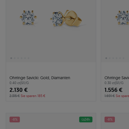
Ohrringe Savicki: Gold, Diamanten
Ohrringe Savi
0.40 ct
|
SI1/G
0.30 ct
|
SI1/G
2.130 €
1.556 €
2.315 €
Sie sparen 185 €
1.691 €
Sie spar
-8%
24h
-8%