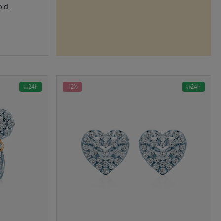
old,
24h
-12%
24h