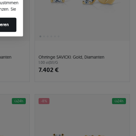
zustimmen
nzen. Sie
en ändern.
ieren
amanten
Ohrringe SAVICKI: Gold, Diamanten
1.00 ct
|
SI1/G
7.402 €
24h
-8%
24h