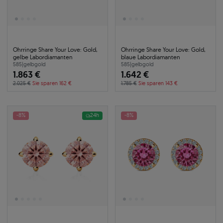
Ohrringe Share Your Love: Gold,
Ohrringe Share Your Love: Gold,
gelbe Labordiamanten
blaue Labordiamanten
585
|
gelbgold
585
|
gelbgold
1.863 €
1.642 €
2.025 €
Sie sparen 162 €
1.785 €
Sie sparen 143 €
-8%
24h
-8%