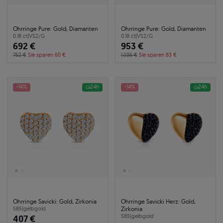
Ohrringe Pure: Gold, Diamanten
Ohrringe Pure: Gold, Diamanten
0.18 ct
|
VS2/G
0.18 ct
|
VS2/G
692 €
953 €
752 €
Sie sparen 60 €
1.036 €
Sie sparen 83 €
-14%
24h
-14%
24h
Ohrringe Savicki: Gold, Zirkonia
Ohrringe Savicki Herz: Gold,
Zirkonia
585
|
gelbgold
407 €
585
|
gelbgold