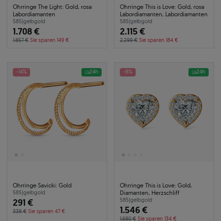
Ohrringe The Light: Gold, rosa
Ohrringe This is Love: Gold, rosa
Labordiamanten
Labordiamanten, Labordiamanten
585
|
gelbgold
585
|
gelbgold
1.708 €
2.115 €
1.857 €
Sie sparen 149 €
2.299 €
Sie sparen 184 €
-14%
24h
-8%
24h
Ohrringe Savicki: Gold
Ohrringe This is Love: Gold,
Diamanten, Herzschliff
585
|
gelbgold
291 €
585
|
gelbgold
1.546 €
338 €
Sie sparen 47 €
1.680 €
Sie sparen 134 €