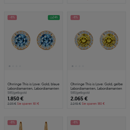
-8%
24h
-8%
Ohrringe This is Love: Gold, blaue
Ohrringe This is Love: Gold, gelbe
Labordiamanten, Labordiamanten
Labordiamanten, Labordiamanten
585
|
gelbgold
585
|
gelbgold
1.850 €
2.065 €
2.011 €
Sie sparen 161 €
2.245 €
Sie sparen 180 €
-8%
-8%