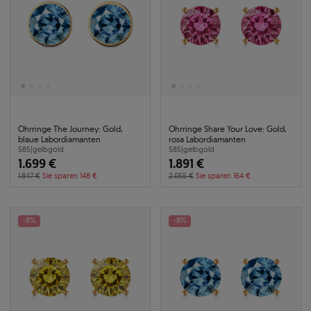
Ohrringe The Journey: Gold,
Ohrringe Share Your Love: Gold,
blaue Labordiamanten
rosa Labordiamanten
585
|
gelbgold
585
|
gelbgold
1.699 €
1.891 €
1.847 €
Sie sparen 148 €
2.055 €
Sie sparen 164 €
-8%
-8%