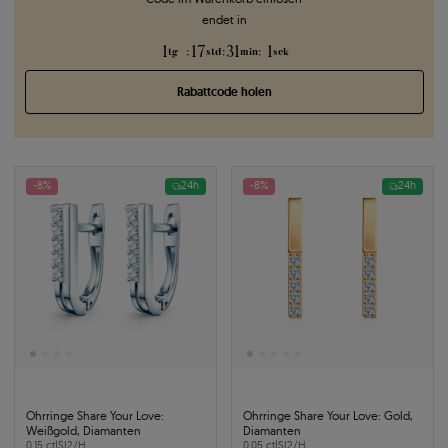
endet in
1
17
31
0
:
:
:
tg
std
min
sek
Rabattcode holen
-8%
24h
-8%
24h
Ohrringe Share Your Love:
Ohrringe Share Your Love: Gold,
Weißgold, Diamanten
Diamanten
0.15 ct
|
SI2/H
0.05 ct
|
SI2/H