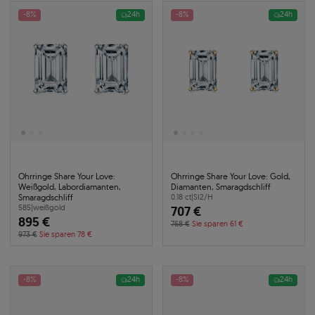
-8%
24h
-8%
24h
Ohrringe Share Your Love:
Ohrringe Share Your Love: Gold,
Weißgold, Labordiamanten,
Diamanten, Smaragdschliff
Smaragdschliff
0.18 ct
|
SI2/H
585
|
weißgold
707 €
895 €
768 €
Sie sparen 61 €
973 €
Sie sparen 78 €
-8%
24h
-8%
24h