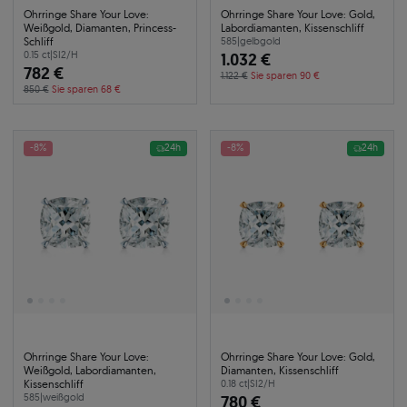
Ohrringe Share Your Love:
Ohrringe Share Your Love: Gold,
Weißgold, Diamanten, Princess-
Labordiamanten, Kissenschliff
Schliff
585
|
gelbgold
0.15 ct
|
SI2/H
1.032 €
782 €
1.122 €
Sie sparen 90 €
850 €
Sie sparen 68 €
-8%
24h
-8%
24h
Ohrringe Share Your Love:
Ohrringe Share Your Love: Gold,
Weißgold, Labordiamanten,
Diamanten, Kissenschliff
Kissenschliff
0.18 ct
|
SI2/H
585
|
weißgold
780 €