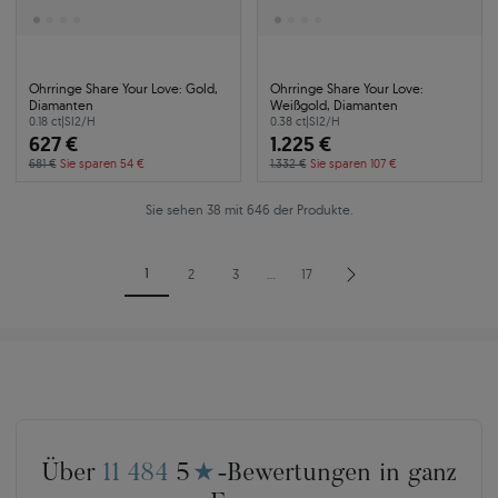
Ohrringe Share Your Love: Gold,
Ohrringe Share Your Love:
Diamanten
Weißgold, Diamanten
0.18 ct
|
SI2/H
0.38 ct
|
SI2/H
627 €
1.225 €
681 €
Sie sparen 54 €
1.332 €
Sie sparen 107 €
Sie sehen 38 mit 646 der Produkte.
1
2
3
…
17
Über
11 484
5
★
-Bewertungen in ganz