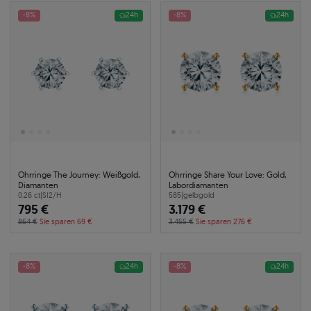
-8%
24h
-8%
24h
Ohrringe The Journey: Weißgold,
Ohrringe Share Your Love: Gold,
Diamanten
Labordiamanten
0.26 ct
|
SI2/H
585
|
gelbgold
795 €
3.179 €
864 €
Sie sparen 69 €
3.455 €
Sie sparen 276 €
-8%
24h
-8%
24h