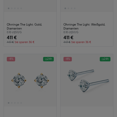
Ohrringe The Light: Gold,
Ohrringe The Light: Weißgold,
Diamanten
Diamanten
0.10 ct
|
SI1/G
0.10 ct
|
SI1/G
411 €
411 €
447 €
Sie sparen 36 €
447 €
Sie sparen 36 €
-8%
24h
-8%
24h