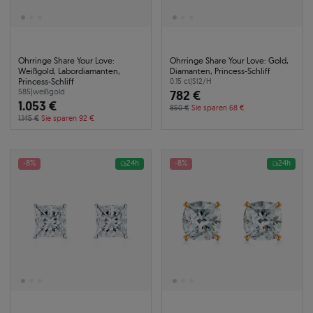
Ohrringe Share Your Love:
Ohrringe Share Your Love: Gold,
Weißgold, Labordiamanten,
Diamanten, Princess-Schliff
Princess-Schliff
0.15 ct
|
SI2/H
585
|
weißgold
782 €
1.053 €
850 €
Sie sparen 68 €
1.145 €
Sie sparen 92 €
-8%
24h
-8%
24h