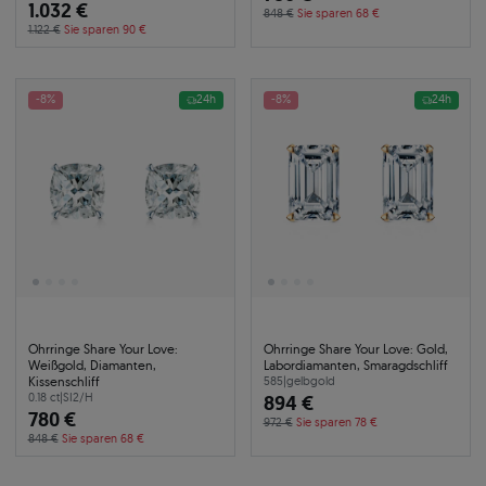
1.032 €
848 €
Sie sparen 68 €
1.122 €
Sie sparen 90 €
-8%
24h
-8%
24h
Ohrringe Share Your Love:
Ohrringe Share Your Love: Gold,
Weißgold, Diamanten,
Labordiamanten, Smaragdschliff
Kissenschliff
585
|
gelbgold
0.18 ct
|
SI2/H
894 €
780 €
972 €
Sie sparen 78 €
848 €
Sie sparen 68 €