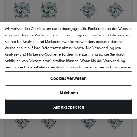
Wir verwenden Cookies, um das ordnungsgemäße Funktionieren der Website
zu gewährleisten. Wir können auch unsere eigenen Cookies und die unserer
Partner für Analyse- und Marketingzwecke verwenden, insbesondere um
Werbeinhalte auf Ihre Präferenzen abzustimmen. Die Verwendung von
Analyse- und Marketing-Cookies erfordert Ihre Zustimmung, die Sie durch
Ohrringe Share Your Love:
Ohrringe The Light: Weißgold,
Weißgold, Diamanten
Diamanten
Anklicken von "Akzeptieren" erteilen können. Wenn Sie der Verwendung
0.18 ct
|
SI2/H
0.20 ct
|
SI1/G
bestimmter Cookie-Kategorien durch uns und unsere Partner nicht zustimmen
627 €
604 €
möchten, klicken Sie auf "Lassen Sie mich wählen" und bestimmen Sie Ihre
681 €
Sie sparen 54 €
657 €
Sie sparen 53 €
Cookies verwalten
Präferenzen. Sie können Ihre Zustimmung jederzeit widerrufen, indem Sie
Ihre Cookie-Einstellungen ändern.
Ablehnen
-8%
24h
-8%
24h
Bestseller
Alle akzeptieren