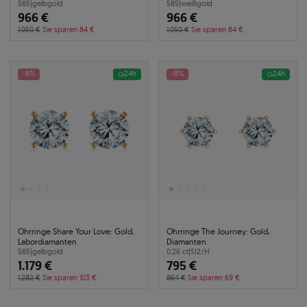
585
|
gelbgold
585
|
weißgold
966 €
966 €
1.050 €
Sie sparen 84 €
1.050 €
Sie sparen 84 €
-8%
24h
-8%
24h
Ohrringe Share Your Love: Gold,
Ohrringe The Journey: Gold,
Labordiamanten
Diamanten
585
|
gelbgold
0.26 ct
|
SI2/H
1.179 €
795 €
1.282 €
Sie sparen 103 €
864 €
Sie sparen 69 €