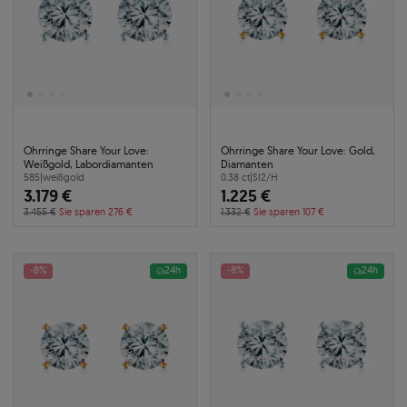
Ohrringe Share Your Love:
Ohrringe Share Your Love: Gold,
Weißgold, Labordiamanten
Diamanten
585
|
weißgold
0.38 ct
|
SI2/H
3.179 €
1.225 €
3.455 €
Sie sparen 276 €
1.332 €
Sie sparen 107 €
-8%
24h
-8%
24h