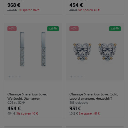
968 €
454 €
1.052 €
Sie sparen 84 €
494 €
Sie sparen 40 €
-8%
24h
-8%
24h
Ohrringe Share Your Love:
Ohrringe Share Your Love: Gold,
Weißgold, Diamanten
Labordiamanten, Herzschliff
0.05 ct
|
SI2/H
585
|
gelbgold
454 €
931 €
494 €
Sie sparen 40 €
1.012 €
Sie sparen 81 €