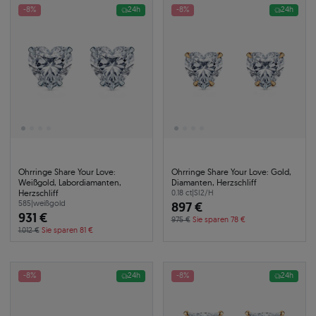
-8%
24h
-8%
24h
Ohrringe Share Your Love:
Ohrringe Share Your Love: Gold,
Weißgold, Labordiamanten,
Diamanten, Herzschliff
Herzschliff
0.18 ct
|
SI2/H
585
|
weißgold
897 €
931 €
975 €
Sie sparen 78 €
1.012 €
Sie sparen 81 €
-8%
24h
-8%
24h