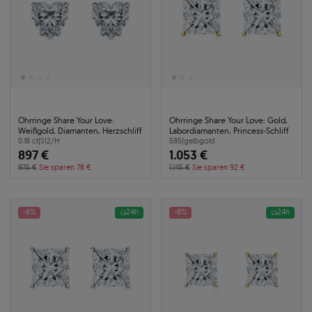
Ohrringe Share Your Love:
Ohrringe Share Your Love: Gold,
Weißgold, Diamanten, Herzschliff
Labordiamanten, Princess-Schliff
0.18 ct
|
SI2/H
585
|
gelbgold
897 €
1.053 €
975 €
Sie sparen 78 €
1.145 €
Sie sparen 92 €
-8%
24h
-8%
24h