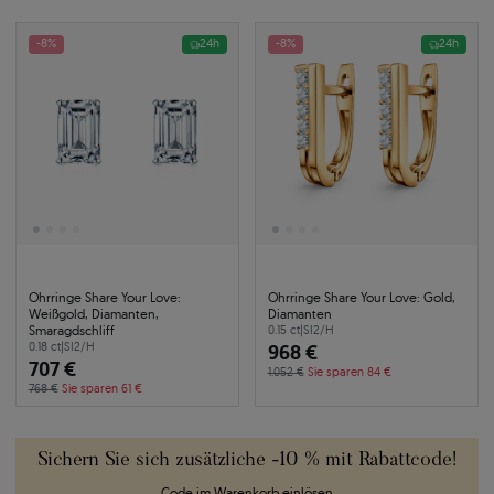
-8%
24h
-8%
24h
Ohrringe Share Your Love:
Ohrringe Share Your Love: Gold,
Weißgold, Diamanten,
Diamanten
Smaragdschliff
0.15 ct
|
SI2/H
0.18 ct
|
SI2/H
968 €
707 €
1.052 €
Sie sparen 84 €
768 €
Sie sparen 61 €
Sichern Sie sich zusätzliche -10 % mit Rabattcode!
Code im Warenkorb einlösen