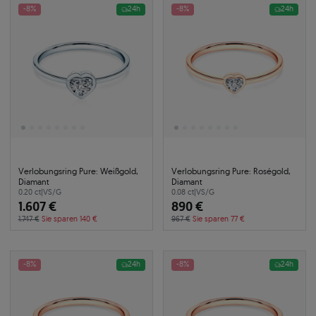
-8%
24h
-8%
24h
Verlobungsring Pure: Weißgold,
Verlobungsring Pure: Roségold,
Diamant
Diamant
0.20 ct
|
VS/G
0.08 ct
|
VS/G
1.607 €
890 €
1.747 €
Sie sparen 140 €
967 €
Sie sparen 77 €
-8%
24h
-8%
24h