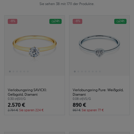
Sie sehen 38 mit 1711 der Produkte.
-8%
24h
-8%
24h
Verlobungsring SAVICKI:
Verlobungsring Pure: Weißgold,
Gelbgold, Diamant
Diamant
0.30 ct
|
SI1/G
0.08 ct
|
VS/G
2.570 €
890 €
2.794 €
Sie sparen 224 €
967 €
Sie sparen 77 €