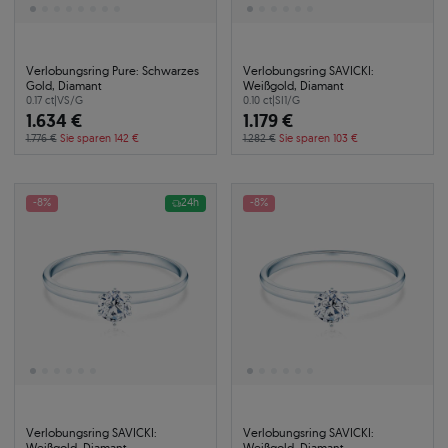
Verlobungsring Pure: Schwarzes
Verlobungsring SAVICKI:
Gold, Diamant
Weißgold, Diamant
0.17 ct
|
VS/G
0.10 ct
|
SI1/G
1.634 €
1.179 €
1.776 €
Sie sparen 142 €
1.282 €
Sie sparen 103 €
-8%
24h
-8%
Verlobungsring SAVICKI:
Verlobungsring SAVICKI:
Weißgold, Diamant
Weißgold, Diamant