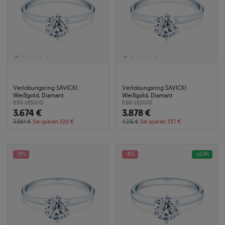
Verlobungsring SAVICKI:
Verlobungsring SAVICKI:
Weißgold, Diamant
Weißgold, Diamant
0.50 ct
|
SI1/G
0.60 ct
|
SI1/G
3.674 €
3.878 €
3.994 €
Sie sparen 320 €
4.215 €
Sie sparen 337 €
-8%
-8%
24h