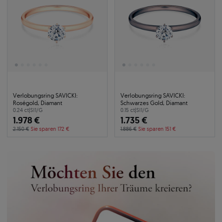
Verlobungsring SAVICKI:
Verlobungsring SAVICKI:
Roségold, Diamant
Schwarzes Gold, Diamant
0.24 ct
|
SI1/G
0.15 ct
|
SI1/G
1.978 €
1.735 €
2.150 €
Sie sparen 172 €
1.886 €
Sie sparen 151 €