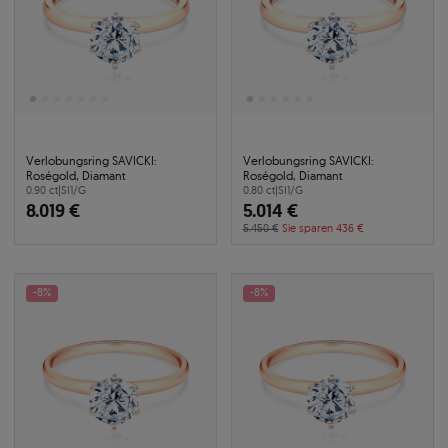
Verlobungsring SAVICKI:
Verlobungsring SAVICKI:
Roségold, Diamant
Roségold, Diamant
0.90 ct
|
SI1/G
0.80 ct
|
SI1/G
8.019 €
5.014 €
5.450 €
Sie sparen 436 €
-8%
-8%