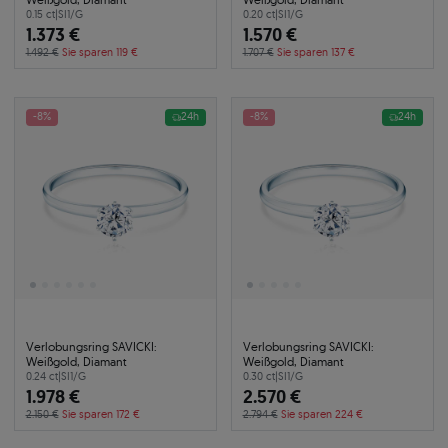
0.15 ct
|
SI1/G
0.20 ct
|
SI1/G
1.373 €
1.570 €
1.492 €
Sie sparen 119 €
1.707 €
Sie sparen 137 €
-8%
24h
-8%
24h
Verlobungsring SAVICKI:
Verlobungsring SAVICKI:
Weißgold, Diamant
Weißgold, Diamant
0.24 ct
|
SI1/G
0.30 ct
|
SI1/G
1.978 €
2.570 €
2.150 €
Sie sparen 172 €
2.794 €
Sie sparen 224 €