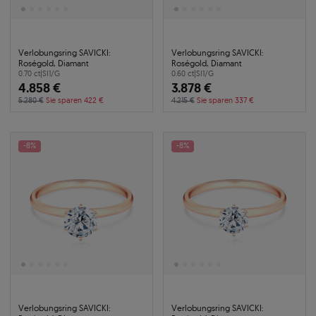
Verlobungsring SAVICKI:
Verlobungsring SAVICKI:
Roségold, Diamant
Roségold, Diamant
0.70 ct
|
SI1/G
0.60 ct
|
SI1/G
4.858 €
3.878 €
5.280 €
Sie sparen 422 €
4.215 €
Sie sparen 337 €
-8%
-8%
Verlobungsring SAVICKI:
Verlobungsring SAVICKI: