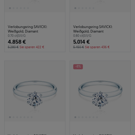
Verlobungsring SAVICKI:
Verlobungsring SAVICKI:
Weißgold, Diamant
Weißgold, Diamant
0.70 ct
|
SI1/G
0.80 ct
|
SI1/G
4.858 €
5.014 €
5.280 €
Sie sparen 422 €
5.450 €
Sie sparen 436 €
-8%