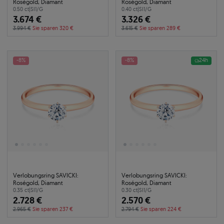
Roségold, Diamant
Roségold, Diamant
0.50 ct
|
SI1/G
0.40 ct
|
SI1/G
3.674 €
3.326 €
3.994 €
Sie sparen 320 €
3.615 €
Sie sparen 289 €
-8%
-8%
24h
Verlobungsring SAVICKI:
Verlobungsring SAVICKI:
Roségold, Diamant
Roségold, Diamant
0.35 ct
|
SI1/G
0.30 ct
|
SI1/G
2.728 €
2.570 €
2.965 €
Sie sparen 237 €
2.794 €
Sie sparen 224 €