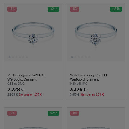
-8%
24h
-8%
24h
Verlobungsring SAVICKI:
Verlobungsring SAVICKI:
Weißgold, Diamant
Weißgold, Diamant
0.35 ct
|
SI1/G
0.40 ct
|
SI1/G
2.728 €
3.326 €
2.965 €
Sie sparen 237 €
3.615 €
Sie sparen 289 €
-8%
24h
-8%