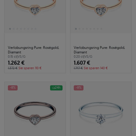
Verlobungsring Pure: Roségold,
Verlobungsring Pure: Roségold,
Diamant
Diamant
0.15 ct
|
VS/G
0.20 ct
|
VS/G
1.262 €
1.607 €
1.372 €
Sie sparen 110 €
1.747 €
Sie sparen 140 €
-8%
24h
-8%