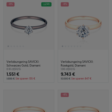
-8%
24h
-8%
Verlobungsring SAVICKI:
Verlobungsring SAVICKI:
Schwarzes Gold, Diamant
Roségold, Diamant
0.10 ct
|
SI1/G
1.00 ct
|
SI1/G
1.551 €
9.743 €
1.686 €
Sie sparen 135 €
10.590 €
Sie sparen 847 €
-8%