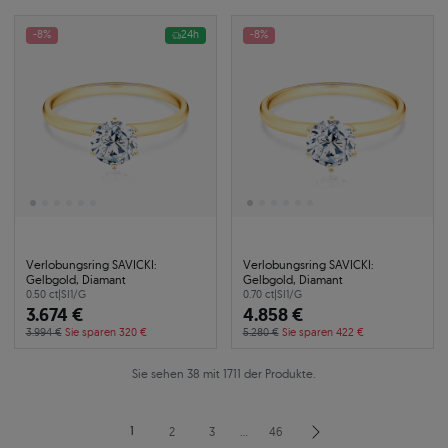
-8%
24h
-8%
Verlobungsring SAVICKI:
Verlobungsring SAVICKI:
Gelbgold, Diamant
Gelbgold, Diamant
0.50 ct
|
SI1/G
0.70 ct
|
SI1/G
3.674 €
4.858 €
3.994 €
Sie sparen 320 €
5.280 €
Sie sparen 422 €
Sie sehen 38 mit 1711 der Produkte.
1
2
3
…
46