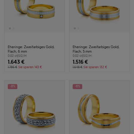
Eheringe: Zweifarbiges Gold,
Eheringe: Zweifarbiges Gold,
Flach, 6 mm
Flach, 5 mm
0.02 ct
|
SI2/H
0.02 ct
|
SI2/H
1.643 €
1.516 €
1.786 €
Sie sparen 143 €
1.648 €
Sie sparen 132 €
-8%
-8%