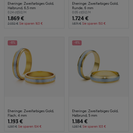
Eheringe: Zweifarbiges Gold,
Eheringe: Zweifarbiges Gold,
Halbrund, 6,5 mm
Runde, 6 mm
0.24 ct
|
SI2/H
0.05 ct
|
SI2/H
1.869 €
1.724 €
2.032 €
Sie sparen 163 €
1.874 €
Sie sparen 150 €
-8%
-8%
Eheringe: Zweifarbiges Gold,
Eheringe: Zweifarbiges Gold,
Flach, 4 mm
Halbrund, 5 mm
1.193 €
1.184 €
1.297 €
Sie sparen 104 €
1.287 €
Sie sparen 103 €