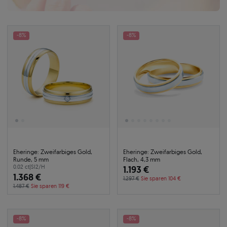
-8%
-8%
Eheringe: Zweifarbiges Gold,
Eheringe: Zweifarbiges Gold,
Runde, 5 mm
Flach, 4,3 mm
0.02 ct
|
SI2/H
1.193 €
1.368 €
1.297 €
Sie sparen 104 €
1.487 €
Sie sparen 119 €
-8%
-8%