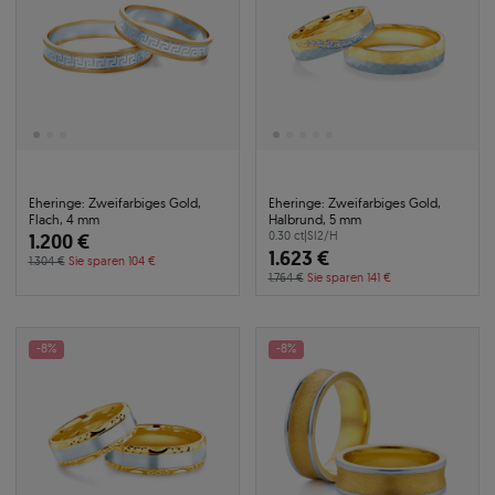
Eheringe: Zweifarbiges Gold,
Eheringe: Zweifarbiges Gold,
Flach, 4 mm
Halbrund, 5 mm
1.200 €
0.30 ct
|
SI2/H
1.623 €
1.304 €
Sie sparen 104 €
1.764 €
Sie sparen 141 €
-8%
-8%