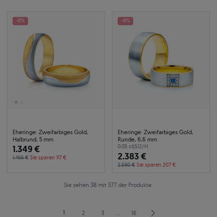
-8%
-8%
Eheringe: Zweifarbiges Gold,
Eheringe: Zweifarbiges Gold,
Halbrund, 5 mm
Runde, 6,6 mm
1.349 €
0.05 ct
|
SI2/H
2.383 €
1.466 €
Sie sparen 117 €
2.590 €
Sie sparen 207 €
Sie sehen 38 mit 577 der Produkte.
1
2
3
…
16