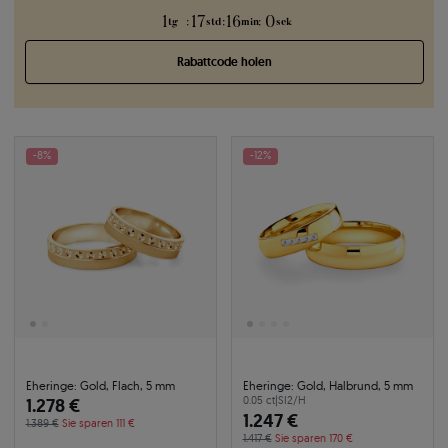
1
17
15
59
:
:
:
tg
std
min
sek
Rabattcode holen
-8%
-12%
Eheringe: Gold, Flach, 5 mm
Eheringe: Gold, Halbrund, 5 mm
1.278 €
0.05 ct
|
SI2/H
1.247 €
1.389 €
Sie sparen 111 €
1.417 €
Sie sparen 170 €