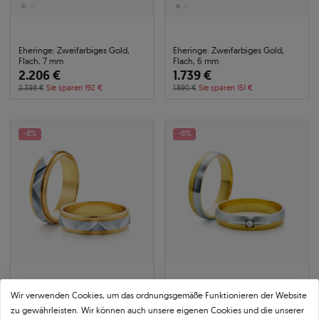
Eheringe: Zweifarbiges Gold,
Eheringe: Zweifarbiges Gold,
Flach, 7 mm
Flach, 6 mm
2.206 €
1.739 €
2.398 €
Sie sparen 192 €
1.890 €
Sie sparen 151 €
-8%
-8%
Wir verwenden Cookies, um das ordnungsgemäße Funktionieren der Website
Eheringe: Zweifarbiges Gold,
Eheringe: Zweifarbiges Gold,
Flach, 5 mm
Runde, 4 mm
zu gewährleisten. Wir können auch unsere eigenen Cookies und die unserer
0.02 ct
|
SI2/H