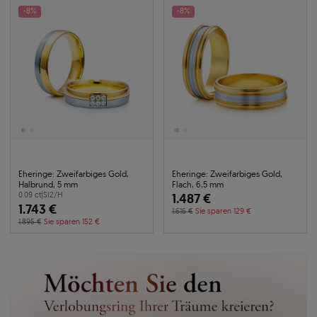
-8%
-8%
Eheringe: Zweifarbiges Gold,
Eheringe: Zweifarbiges Gold,
Halbrund, 5 mm
Flach, 6,5 mm
0.09 ct
|
SI2/H
1.487 €
1.743 €
1.616 €
Sie sparen 129 €
1.895 €
Sie sparen 152 €