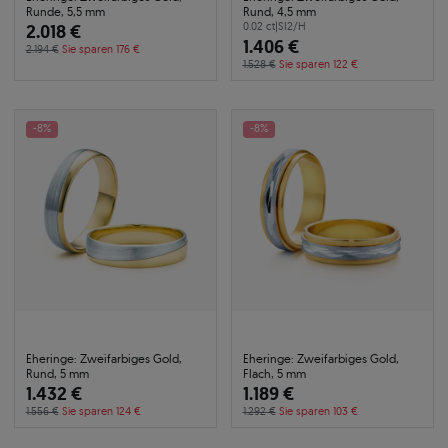
Runde, 5,5 mm
Rund, 4,5 mm
2.018 €
0.02 ct
|
SI2/H
1.406 €
2.194 €
Sie sparen 176 €
1.528 €
Sie sparen 122 €
-8%
-8%
Eheringe: Zweifarbiges Gold,
Eheringe: Zweifarbiges Gold,
Rund, 5 mm
Flach, 5 mm
1.432 €
1.189 €
1.556 €
Sie sparen 124 €
1.292 €
Sie sparen 103 €