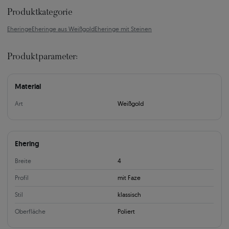
Produktkategorie
Eheringe
Eheringe aus Weißgold
Eheringe mit Steinen
Produktparameter:
Material
Art
Weißgold
Ehering
Breite
4
Profil
mit Faze
Stil
klassisch
Oberfläche
Poliert