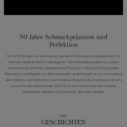
50 Jahre Schmuckpräzision und
Perfektion
Seit 1976 fertigen wir Schmuck an, bei dem Erfahrung und Leidenschaft mit
höchster Qualität Hand in Hand gehen. Jahrzehntelang haben wir unsere
Juwelenkunst verfeinert, basierend auf Präzision in der Ausführung, edlen
Materialien und Respekt vor dem Handwerk. Jedes Projekt ist für uns Ausdruck
des Strebens nach Perfektion und Verantwortung für die Emotionen, die uns
unsere Kunden anvertrauen. SAVICKI ist eine Geschichte von Qualität,
dauerhaften Werten und Schönheit, die nicht vergeht.
IHRE
GESCHICHTEN