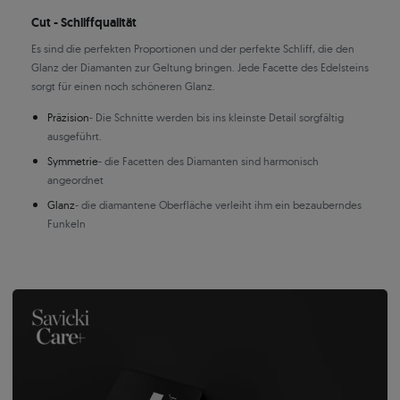
Cut - Schliffqualität
Es sind die perfekten Proportionen und der perfekte Schliff, die den
Glanz der Diamanten zur Geltung bringen. Jede Facette des Edelsteins
sorgt für einen noch schöneren Glanz.
Präzision
- Die Schnitte werden bis ins kleinste Detail sorgfältig
ausgeführt.
Symmetrie
- die Facetten des Diamanten sind harmonisch
angeordnet
Glanz
- die diamantene Oberfläche verleiht ihm ein bezauberndes
Funkeln