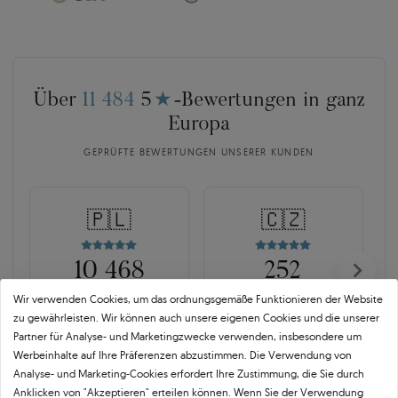
Über
11 484
5
★
-Bewertungen in ganz
Europa
GEPRÜFTE BEWERTUNGEN UNSERER KUNDEN
🇵🇱
🇨🇿
10 468
252
Wir verwenden Cookies, um das ordnungsgemäße Funktionieren der Website
OPINEO
HEUREKA
zu gewährleisten. Wir können auch unsere eigenen Cookies und die unserer
Polen
Tschechien
Partner für Analyse- und Marketingzwecke verwenden, insbesondere um
Werbeinhalte auf Ihre Präferenzen abzustimmen. Die Verwendung von
Analyse- und Marketing-Cookies erfordert Ihre Zustimmung, die Sie durch
Anklicken von "Akzeptieren" erteilen können. Wenn Sie der Verwendung