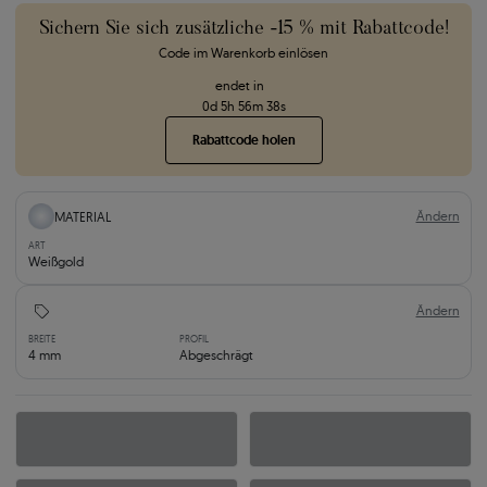
Sichern Sie sich zusätzliche -15 % mit Rabattcode!
Code im Warenkorb einlösen
endet in
0
d
5
h
56
m
37
s
Rabattcode holen
Ändern
MATERIAL
ART
Weißgold
Ändern
BREITE
PROFIL
4 mm
Abgeschrägt