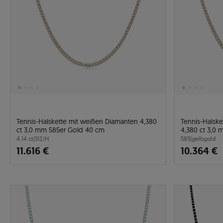
Tennis-Halskette mit weißen Diamanten 4,380
Tennis-Halsk
ct 3,0 mm 585er Gold 40 cm
4,380 ct 3,0
4.14 ct
|
SI2/H
585
|
gelbgold
11.616 €
10.364 €