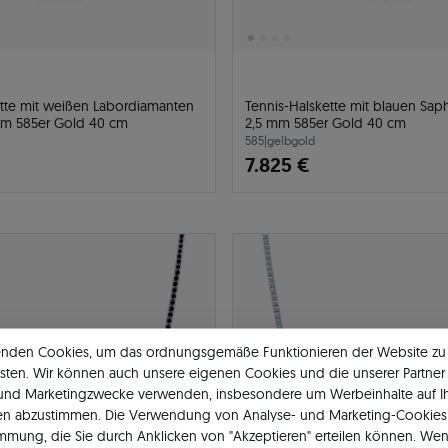
ette mit weißen Labordiamanten
Tennis-Halskette mit blauen Saph
 mm 585er Gold 40 cm
2,5 mm 585er Gold 40 cm
585
|
gelbgold
7.825 €
enden Cookies, um das ordnungsgemäße Funktionieren der Website zu
sten. Wir können auch unsere eigenen Cookies und die unserer Partner 
 und Marketingzwecke verwenden, insbesondere um Werbeinhalte auf I
en abzustimmen. Die Verwendung von Analyse- und Marketing-Cookies 
immung, die Sie durch Anklicken von "Akzeptieren" erteilen können. Wen