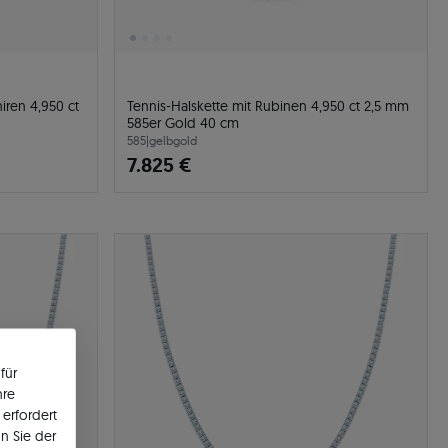
iren 4,950 ct
Tennis-Halskette mit Rubinen 4,950 ct 2,5 mm
585er Gold 40 cm
585
|
gelbgold
7.825 €
für
hre
erfordert
n Sie der