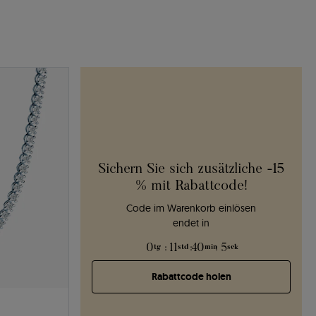
Sichern Sie sich zusätzliche -15
% mit Rabattcode!
Code im Warenkorb einlösen
endet in
0
:
11
:
40
:
3
tg
std
min
sek
Rabattcode holen