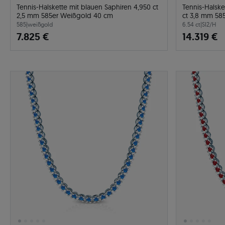
Tennis-Halskette mit blauen Saphiren 4,950 ct
Tennis-Halsk
2,5 mm 585er Weißgold 40 cm
ct 3,8 mm 58
585
|
weißgold
6.54 ct
|
SI2/H
7.825 €
14.319 €