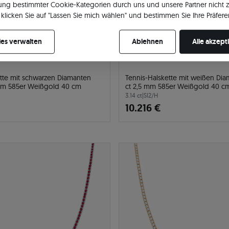
ng bestimmter Cookie-Kategorien durch uns und unsere Partner nicht 
klicken Sie auf "Lassen Sie mich wählen" und bestimmen Sie Ihre Präfere
re Zustimmung jederzeit widerrufen, indem Sie Ihre Cookie-Einstellung
es verwalten
Ablehnen
Alle akzept
ette mit schwarzen Diamanten
Tennis-Halskette mit weißen Dia
 mm 585er Weißgold 40 cm
ct 2,5 mm 585er Weißgold 40 c
3.14 ct
|
SI2/H
10.216 €