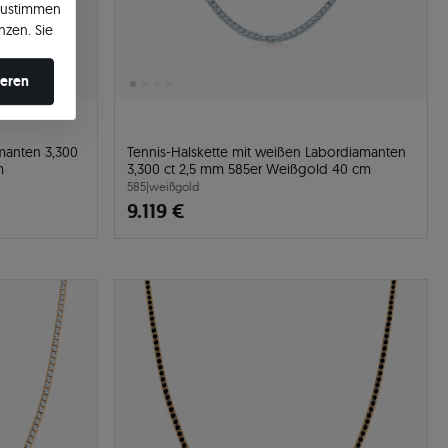
zustimmen
nzen. Sie
en ändern.
ieren
manten 3,300
Tennis-Halskette mit weißen Labordiamanten
m
3,300 ct 2,5 mm 585er Weißgold 40 cm
585
|
weißgold
9.119 €