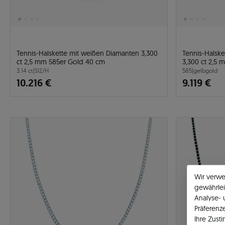
Tennis-Halskette mit weißen Diamanten 3,300
Tennis-Halsk
ct 2,5 mm 585er Gold 40 cm
3,300 ct 2,5
3.14 ct
|
SI2/H
585
|
gelbgold
10.216 €
9.119 €
Wir verw
gewährlei
Analyse-
Präferenz
Ihre Zust