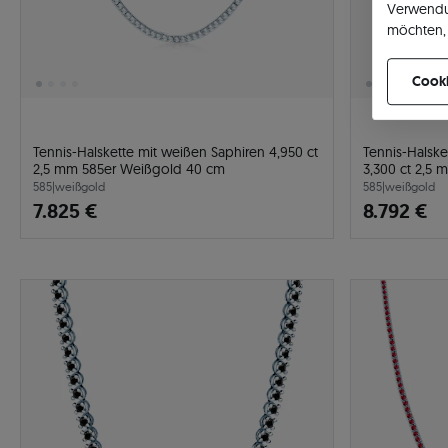
Verwendu
möchten, 
können Ih
Cooki
Tennis-Halskette mit weißen Saphiren 4,950 ct
Tennis-Halsk
2,5 mm 585er Weißgold 40 cm
3,300 ct 2,5
585
|
weißgold
585
|
weißgold
7.825 €
8.792 €