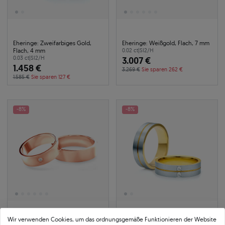
Eheringe: Zweifarbiges Gold,
Eheringe: Weißgold, Flach, 7 mm
Flach, 4 mm
0.02 ct
|
SI2/H
0.03 ct
|
SI2/H
3.007 €
1.458 €
3.269 €
Sie sparen 262 €
1.585 €
Sie sparen 127 €
-8%
-8%
Wir verwenden Cookies, um das ordnungsgemäße Funktionieren der Website
Eheringe: Roségold, Flach, 7 mm
Eheringe: Zweifarbiges Gold,