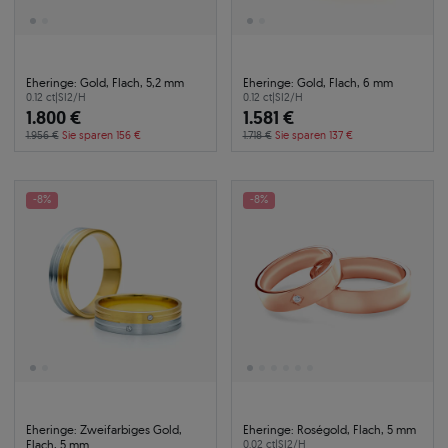
Eheringe: Gold, Flach, 5,2 mm
Eheringe: Gold, Flach, 6 mm
0.12 ct
|
SI2/H
0.12 ct
|
SI2/H
1.800 €
1.581 €
1.956 €
Sie sparen 156 €
1.718 €
Sie sparen 137 €
-8%
-8%
Eheringe: Zweifarbiges Gold,
Eheringe: Roségold, Flach, 5 mm
Flach, 5 mm
0.02 ct
|
SI2/H