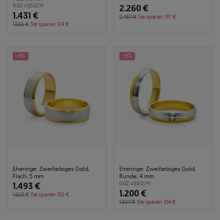
0.02 ct
|
SI2/H
2.260 €
1.431 €
2.457 €
Sie sparen 197 €
1.555 €
Sie sparen 124 €
-8%
-8%
Eheringe: Zweifarbiges Gold,
Eheringe: Zweifarbiges Gold,
Flach, 5 mm
Runde, 4 mm
1.493 €
0.02 ct
|
SI2/H
1.200 €
1.623 €
Sie sparen 130 €
1.304 €
Sie sparen 104 €