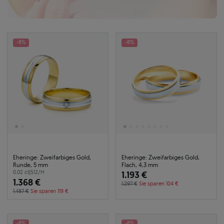
-8%
-8%
Eheringe: Zweifarbiges Gold,
Eheringe: Zweifarbiges Gold,
Runde, 5 mm
Flach, 4,3 mm
0.02 ct
|
SI2/H
1.193 €
1.368 €
1.297 €
Sie sparen 104 €
1.487 €
Sie sparen 119 €
-8%
-8%