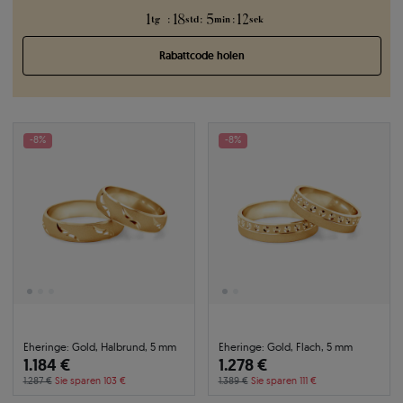
1
18
5
11
:
:
:
tg
std
min
sek
Rabattcode holen
-8%
-8%
Eheringe: Gold, Halbrund, 5 mm
Eheringe: Gold, Flach, 5 mm
1.184 €
1.278 €
1.287 €
Sie sparen 103 €
1.389 €
Sie sparen 111 €