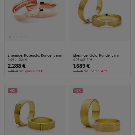
Eheringe: Roségold, Runde, 5 mm
Eheringe: Gold, Runde, 5 mm
0.04 ct
|
SI2/H
0.03 ct
|
SI2/H
2.288 €
1.689 €
2.487 €
Sie sparen 199 €
1.836 €
Sie sparen 147 €
-8%
-8%