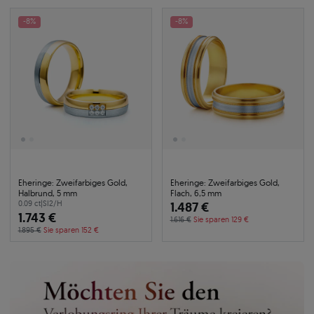
-8%
-8%
Eheringe: Zweifarbiges Gold,
Eheringe: Zweifarbiges Gold,
Halbrund, 5 mm
Flach, 6,5 mm
0.09 ct
|
SI2/H
1.487 €
1.743 €
1.616 €
Sie sparen 129 €
1.895 €
Sie sparen 152 €