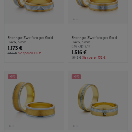
Eheringe: Zweifarbiges Gold,
Eheringe: Zweifarbiges Gold,
Flach, 5 mm
Flach, 5 mm
1.173 €
0.02 ct
|
SI2/H
1.516 €
1.275 €
Sie sparen 102 €
1.648 €
Sie sparen 132 €
-8%
-8%