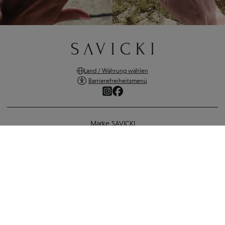
Land / Währung wählen
Barrierefreiheitsmenü
Marke SAVICKI
Online-Shopping
Unterstützung und wichtige Informationen
SICHERE ZAHLUNGEN
VERSANDARTEN