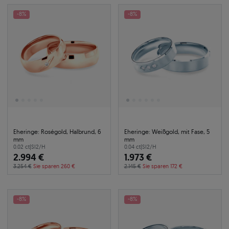
-8%
-8%
Eheringe: Roségold, Halbrund, 6
Eheringe: Weißgold, mit Fase, 5
mm
mm
0.02 ct
|
SI2/H
0.04 ct
|
SI2/H
2.994 €
1.973 €
3.254 €
Sie sparen 260 €
2.145 €
Sie sparen 172 €
-8%
-8%