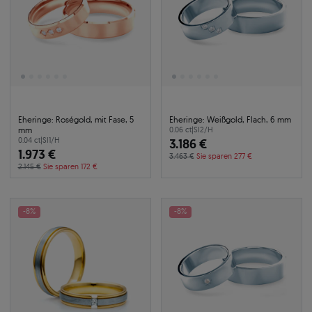
Eheringe: Roségold, mit Fase, 5
Eheringe: Weißgold, Flach, 6 mm
mm
0.06 ct
|
SI2/H
0.04 ct
|
SI1/H
3.186 €
1.973 €
3.463 €
Sie sparen 277 €
2.145 €
Sie sparen 172 €
-8%
-8%