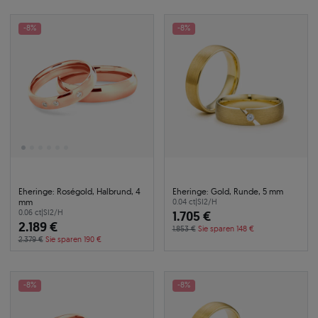
-8%
-8%
Eheringe: Roségold, Halbrund, 4
Eheringe: Gold, Runde, 5 mm
mm
0.04 ct
|
SI2/H
0.06 ct
|
SI2/H
1.705 €
2.189 €
1.853 €
Sie sparen 148 €
2.379 €
Sie sparen 190 €
-8%
-8%