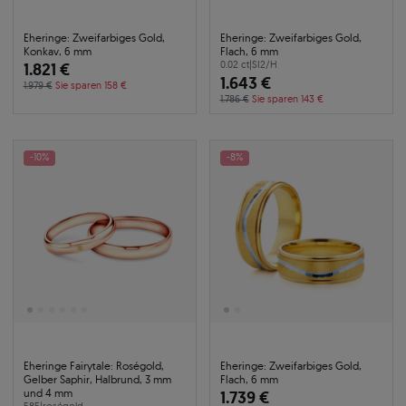
Eheringe: Zweifarbiges Gold,
Eheringe: Zweifarbiges Gold,
Konkav, 6 mm
Flach, 6 mm
1.821 €
0.02 ct
|
SI2/H
1.643 €
1.979 €
Sie sparen 158 €
1.786 €
Sie sparen 143 €
-10%
-8%
Eheringe Fairytale: Roségold,
Eheringe: Zweifarbiges Gold,
Gelber Saphir, Halbrund, 3 mm
Flach, 6 mm
und 4 mm
1.739 €