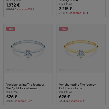
Smaragdschliff
0.24 ct
|
SI1/G
1.932 €
1.30 ct
|
VS/F
3.215 €
2.100 €
Sie sparen 168 €
3.495 €
Sie sparen 280 €
-13%
-13%
Verlobungsring The Journey:
Verlobungsring The Journey:
Weißgold, Labordiamant
Gold, Labordiamant
0.16 ct
|
VS/F
0.16 ct
|
VS/F
626 €
626 €
720 €
Sie sparen 94 €
720 €
Sie sparen 94 €