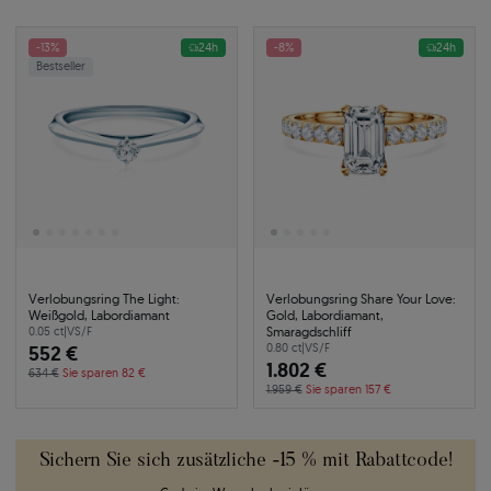
-13%
24h
-8%
24h
Bestseller
Verlobungsring The Light:
Verlobungsring Share Your Love:
Weißgold, Labordiamant
Gold, Labordiamant,
Smaragdschliff
0.05 ct
|
VS/F
552 €
0.80 ct
|
VS/F
1.802 €
634 €
Sie sparen 82 €
1.959 €
Sie sparen 157 €
Sichern Sie sich zusätzliche -15 % mit Rabattcode!