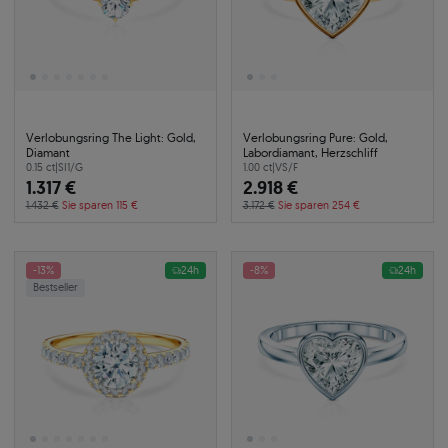
Verlobungsring The Light: Gold,
Verlobungsring Pure: Gold,
Diamant
Labordiamant, Herzschliff
0.15 ct
|
SI1/G
1.00 ct
|
VS/F
1.317 €
2.918 €
1.432 €
Sie sparen 115 €
3.172 €
Sie sparen 254 €
-13%
24h
-8%
24h
Bestseller