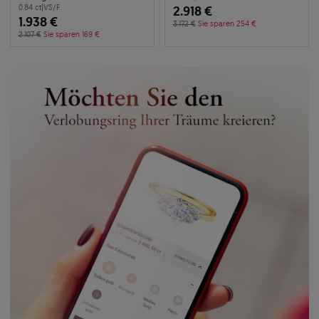
0.84 ct
|
VS/F
2.918 €
1.938 €
3.172 €
Sie sparen 254 €
2.107 €
Sie sparen 169 €