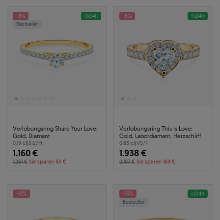
-8%
24h
-8%
24h
Bestseller
Verlobungsring Share Your Love:
Verlobungsring This Is Love:
Gold, Diamant
Gold, Labordiamant, Herzschliff
0.19 ct
|
SI2/H
0.83 ct
|
VS/F
1.160 €
1.938 €
1.261 €
Sie sparen 101 €
2.107 €
Sie sparen 169 €
-13%
-13%
24h
Bestseller