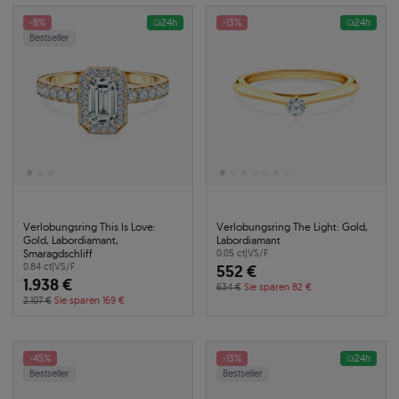
-8%
24h
-13%
24h
Bestseller
Verlobungsring This Is Love:
Verlobungsring The Light: Gold,
Gold, Labordiamant,
Labordiamant
Smaragdschliff
0.05 ct
|
VS/F
0.84 ct
|
VS/F
552 €
1.938 €
634 €
Sie sparen 82 €
2.107 €
Sie sparen 169 €
-45%
-13%
24h
Bestseller
Bestseller