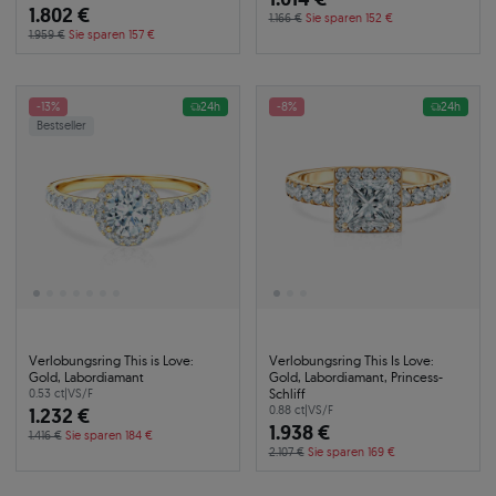
1.802 €
1.166 €
Sie sparen 152 €
1.959 €
Sie sparen 157 €
-13%
24h
-8%
24h
Bestseller
Verlobungsring This is Love:
Verlobungsring This Is Love:
Gold, Labordiamant
Gold, Labordiamant, Princess-
Schliff
0.53 ct
|
VS/F
1.232 €
0.88 ct
|
VS/F
1.938 €
1.416 €
Sie sparen 184 €
2.107 €
Sie sparen 169 €