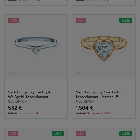
764 €
Sie sparen 99 €
695 €
Sie sparen 90 €
-13%
-8%
24h
Verlobungsring The Light:
Verlobungsring Pure: Gold,
Weißgold, Labordiamant
Labordiamant, Herzschliff
0.08 ct
|
VS/F
0.50 ct
|
VS/F
562 €
1.504 €
646 €
Sie sparen 84 €
1.635 €
Sie sparen 131 €
-8%
24h
-8%
24h