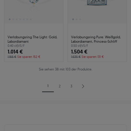
Verlobungsring The Light: Gold,
Verlobungsring Pure: Weißgold,
Labordiamant
Labordiamant, Princess-Schliff
0.40 ct
|
VS/F
0.50 ct
|
VS/F
1.014 €
1.504 €
1.166 €
Sie sparen 152 €
1.635 €
Sie sparen 131 €
Sie sehen 38 mit 103 der Produkte.
1
2
3