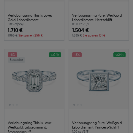
Verlobungsring This Is Love:
Verlobungsring Pure: Weißgold,
Gold, Labordiamant
Labordiamant, Herzschliff
0.83 ct
|
VS/F
0.50 ct
|
VS/F
1.710 €
1.504 €
1.966 €
Sie sparen 256 €
1.635 €
Sie sparen 131 €
-8%
24h
-8%
24h
Bestseller
Verlobungsring This Is Love:
Verlobungsring Pure: Weißgold,
Weißgold, Labordiamant,
Labordiamant, Princess-Schliff
Smaragdschliff
1.00 ct
|
VS/F