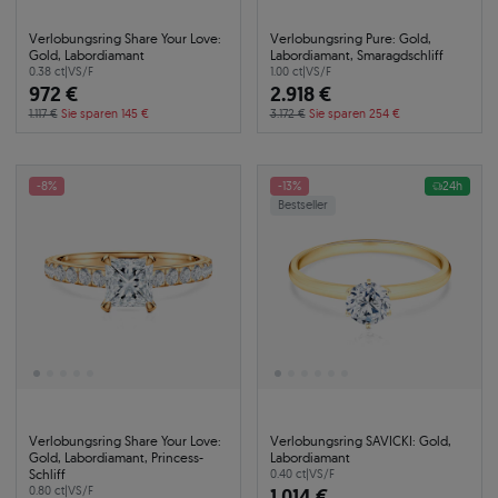
Verlobungsring Share Your Love:
Verlobungsring Pure: Gold,
Gold, Labordiamant
Labordiamant, Smaragdschliff
0.38 ct
|
VS/F
1.00 ct
|
VS/F
972 €
2.918 €
1.117 €
Sie sparen 145 €
3.172 €
Sie sparen 254 €
-8%
-13%
24h
Bestseller
Verlobungsring Share Your Love:
Verlobungsring SAVICKI: Gold,
Gold, Labordiamant, Princess-
Labordiamant
Schliff
0.40 ct
|
VS/F
0.80 ct
|
VS/F
1.014 €