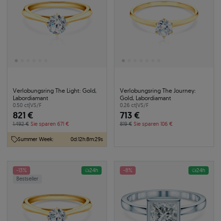
Verlobungsring The Light: Gold,
Verlobungsring The Journey:
Labordiamant
Gold, Labordiamant
0.50 ct
|
VS/F
0.26 ct
|
VS/F
821 €
713 €
1.492 €
Sie sparen 671 €
819 €
Sie sparen 106 €
Summer Week:
0
d
:
12
h
:
8
m
:
28
s
-13%
24h
-8%
24h
Bestseller