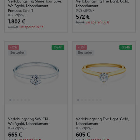
Verlobungsring Share Your Love:
Verlobungsring The Light: Gold,
Weißgold, Labordiamant,
Labordiamant
Princess-Schliff
0.09 ct
|
VS/F
0.80 ct
|
VS/F
572 €
1.802 €
658 €
Sie sparen 86 €
1.959 €
Sie sparen 157 €
-13%
24h
-13%
24h
Bestseller
Bestseller
Verlobungsring SAVICKI:
Verlobungsring The Light: Gold,
Weißgold, Labordiamant
Labordiamant
0.24 ct
|
VS/F
0.15 ct
|
VS/F
665 €
605 €