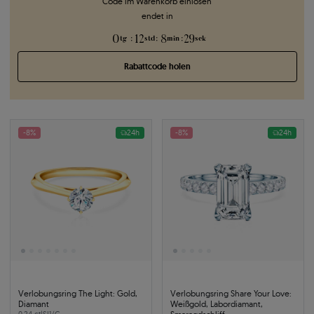
Code im Warenkorb einlösen
endet in
0
12
8
28
:
:
:
tg
std
min
sek
Rabattcode holen
-8%
24h
-8%
24h
Verlobungsring The Light: Gold,
Verlobungsring Share Your Love:
Diamant
Weißgold, Labordiamant,