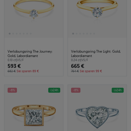
Verlobungsring The Journey:
Verlobungsring The Light: Gold,
Gold, Labordiamant
Labordiamant
0.10 ct
|
VS/F
0.24 ct
|
VS/F
593 €
665 €
682 €
Sie sparen 89 €
764 €
Sie sparen 99 €
-8%
24h
-8%
24h