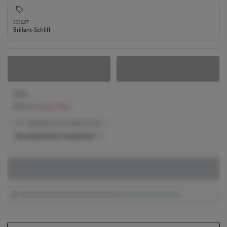
SCHLIFF
Brillant-Schliff
572 €
658 €
Sie sparen 86 €
572 € -
Niedrigster Preis der letzten 30 Tage
Was bestimmt den Produktpreis?