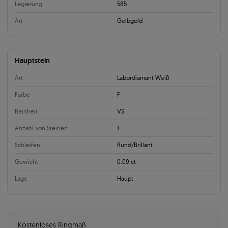
Legierung
585
Art
Gelbgold
Hauptstein
Art
Labordiamant Weiß
Farbe
F
Reinheit
VS
Anzahl von Steinen
1
Schleifen
Rund/Brillant
Gewicht
0.09 ct
Lage
Haupt
Kostenloses Ringmaß