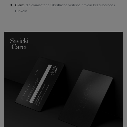
Glanz
- die diamantene Oberfläche verleiht ihm ein bezauberndes
Funkeln