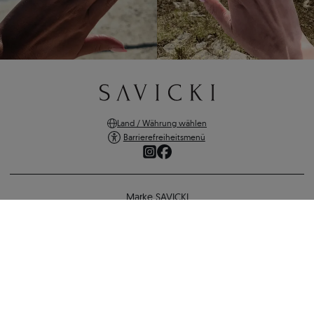
Land / Währung wählen
Barrierefreiheitsmenü
Marke SAVICKI
Online-Shopping
Verlobungsring The Light: Gold, Labordiamant
Unterstützung und wichtige Informationen
658 €
572 €
-
86 €
SICHERE ZAHLUNGEN
ZURÜCK ZUR KONFIGURATION
VERSANDARTEN