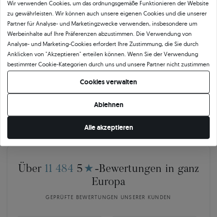
Wir verwenden Cookies, um das ordnungsgemäße Funktionieren der Website
Bestätigte Qualität von SAVICKI
zu gewährleisten. Wir können auch unsere eigenen Cookies und die unserer
Partner für Analyse- und Marketingzwecke verwenden, insbesondere um
Unser Qualitätszertifikat garantiert Authentizität und höchsten
Werbeinhalte auf Ihre Präferenzen abzustimmen. Die Verwendung von
Ausführungsstandard. Das Dokument beschreibt detailliert die wichtigsten
Analyse- und Marketing-Cookies erfordert Ihre Zustimmung, die Sie durch
Parameter des Schmucks, einschließlich der Legierung und des Gewichts des
Anklicken von "Akzeptieren" erteilen können. Wenn Sie der Verwendung
Goldes sowie der Merkmale des eingefassten Steins oder des verwendeten
bestimmter Cookie-Kategorien durch uns und unsere Partner nicht zustimmen
Edelmetalls. Das SAVICKI-Zertifikat ist nicht nur eine formelle Bestätigung der
möchten, klicken Sie auf "Lassen Sie mich wählen" und bestimmen Sie Ihre
Cookies verwalten
Qualität, sondern auch ein Beweis für die Kunstfertigkeit, Präzision und
Präferenzen. Sie können Ihre Zustimmung jederzeit widerrufen, indem Sie
Verantwortung, mit der wir jedes Schmuckstück herstellen.
Ihre Cookie-Einstellungen ändern.
Ablehnen
Alle akzeptieren
Über
11 484
5
★
-Bewertungen in ganz
Europa
GEPRÜFTE BEWERTUNGEN UNSERER KUNDEN