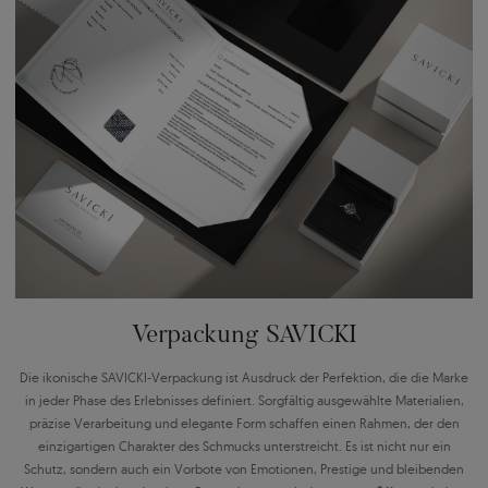
Verpackung SAVICKI
Die ikonische SAVICKI-Verpackung ist Ausdruck der Perfektion, die die Marke
in jeder Phase des Erlebnisses definiert. Sorgfältig ausgewählte Materialien,
präzise Verarbeitung und elegante Form schaffen einen Rahmen, der den
einzigartigen Charakter des Schmucks unterstreicht. Es ist nicht nur ein
Schutz, sondern auch ein Vorbote von Emotionen, Prestige und bleibenden