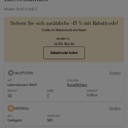
Modell: DL-R1-2-LAB-Z
Sichern Sie sich zusätzliche -15 % mit Rabattcode!
Code im Warenkorb einlösen
endet in
1
d
10
h
18
m
7
s
Rabattcode holen
Ändern
HAUPTSTEIN
ART
SCHLEIFEN
Labordiamant Weiß
Rund/Brillant
REINHEIT
FARBE
GEWICHT
0.09 ct
VS
F
Ändern
MATERIAL
ART
LEGIERUNG
Gelbgold
585