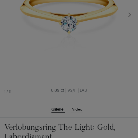
0.09 ct
|
VS/F
|
LAB
1
/
11
Galerie
Video
Verlobungsring The Light: Gold,
Labordiamant