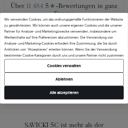
Über
11 484
5
★
-Bewertungen in ganz
Europa
Wir verwenden Cookies, um das ordnungsgemäße Funktionieren der Website
GEPRÜFTE BEWERTUNGEN UNSERER KUNDEN
zu gewährleisten. Wir können auch unsere eigenen Cookies und die unserer
Partner für Analyse- und Marketingzwecke verwenden, insbesondere um
Werbeinhalte auf Ihre Präferenzen abzustimmen. Die Verwendung von
🇵🇱
🇨🇿
Analyse- und Marketing-Cookies erfordert Ihre Zustimmung, die Sie durch
Anklicken von "Akzeptieren" erteilen können. Wenn Sie der Verwendung
bestimmter Cookie-Kategorien durch uns und unsere Partner nicht zustimmen
10 468
252
möchten, klicken Sie auf "Lassen Sie mich wählen" und bestimmen Sie Ihre
Cookies verwalten
Präferenzen. Sie können Ihre Zustimmung jederzeit widerrufen, indem Sie
OPINEO
HEUREKA
Ihre Cookie-Einstellungen ändern.
Polen
Tschechien
Ablehnen
Alle akzeptieren
SAVICKI 5C ist mehr als der