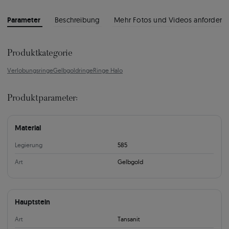
Parameter
Beschreibung
Mehr Fotos und Videos anfordern
Produktkategorie
Verlobungsringe
Gelbgoldringe
Ringe Halo
Produktparameter:
Material
Legierung
585
Art
Gelbgold
Hauptstein
Art
Tansanit