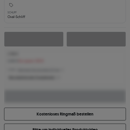
SCHLIFF
Oval-Schliff
2.158 €
2.481 €
Sie sparen 323 €
2.158 € -
Niedrigster Preis der letzten 30 Tage
Was bestimmt den Produktpreis?
Kostenloses Ringmaß bestellen
Bitte um individuelles Produktvideo