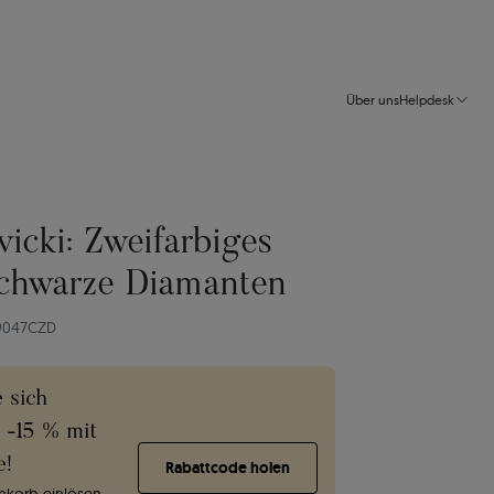
Über uns
Helpdesk
vicki: Zweifarbiges
chwarze Diamanten
19047CZD
e sich
e -15 % mit
e!
Rabattcode holen