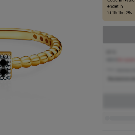
Code im Waren
endet in
1
d
11
h
11
m
27
s
817 €
888 €
Sie spare
773 € -
Niedrigster Pr
Was bestimmt de