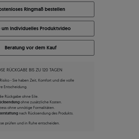
ostenloses Ringmaß bestellen
e um individuelles Produktvideo
Beratung vor dem Kauf
SE RÜCKGABE BIS ZU 120 TAGEN
isiko - Sie haben Zeit, Komfort und die volle
hre Entscheidung.
die Rückgabe ohne Eile.
Rücksendung
ohne zusätzliche Kosten.
zess ohne unnötige Formalitäten.
kerstattung
nach Rücksendung des Produkts.
use prüfen und in Ruhe entscheiden.