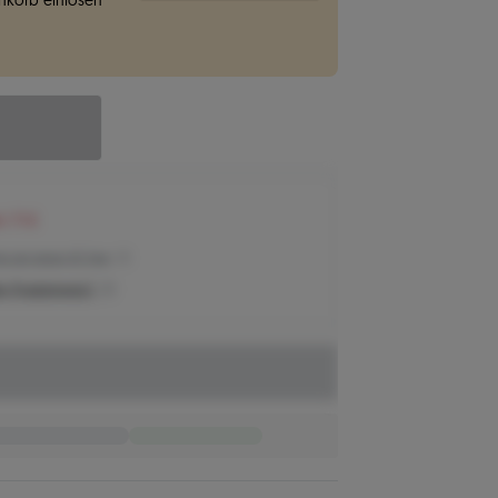
korb einlösen
n 71 €
eis der letzten 30 Tage
n Produktpreis?