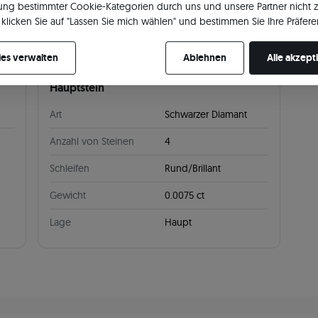
ng bestimmter Cookie-Kategorien durch uns und unsere Partner nicht 
klicken Sie auf "Lassen Sie mich wählen" und bestimmen Sie Ihre Präfere
re Zustimmung jederzeit widerrufen, indem Sie Ihre Cookie-Einstellung
es verwalten
Ablehnen
Alle akzept
Hauptstein
Art
Schwarzer Diamant
Anzahl von Steinen
4
Schleifen
Rund/Brillant
Gewicht
0.0075 ct
Lage
Haupt