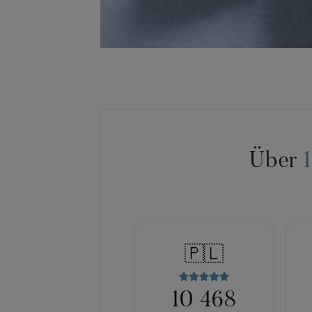
Über
🇵🇱
10 468