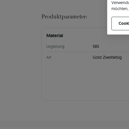
Verwendu
möchten, 
können Ih
Produktparameter:
Cooki
Material
Legierung
585
Art
Gold Zweifarbig