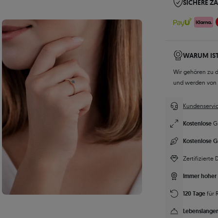
SICHERE Z
WARUM IST
Wir gehören zu 
und werden von
Kundenservic
Kostenlose
G
Kostenlose G
Zertifizierte
Immer hoher 
120 Tage
für 
Lebenslanger