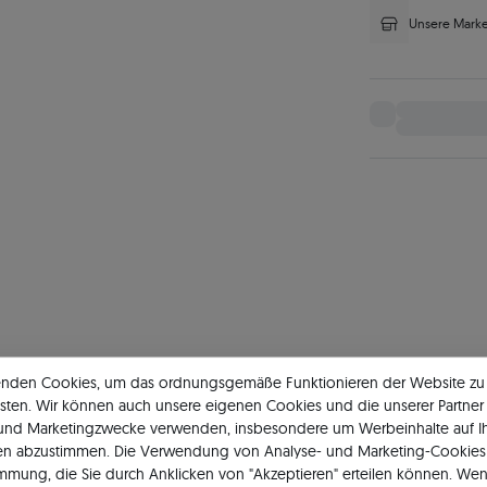
Unsere Marke
enden Cookies, um das ordnungsgemäße Funktionieren der Website zu
sten. Wir können auch unsere eigenen Cookies und die unserer Partner 
 und Marketingzwecke verwenden, insbesondere um Werbeinhalte auf I
en abzustimmen. Die Verwendung von Analyse- und Marketing-Cookies 
erlobungsringe aus Gold
Ringe aus Weißgold mit Zirkonia
Ringe aus Wei
immung, die Sie durch Anklicken von "Akzeptieren" erteilen können. Wen