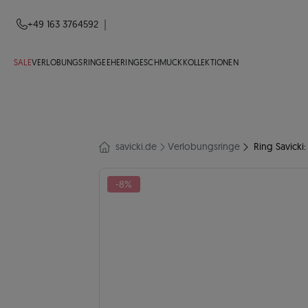
|
+49 163 3764592
SALE
VERLOBUNGSRINGE
EHERINGE
SCHMUCK
KOLLEKTIONEN
savicki.de
Verlobungsringe
Ring Savicki
-8%