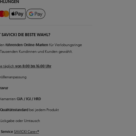
AHLUNGEN
 SAVICKI DIE BESTE WAHL?
den
führenden Online-Marken
für Verlobungsringe
 Tausenden Kundinnen und Kunden gewählt.
e täglich
von 8:00 bis 16:00 Uhr
rößenanpassung
ravur
 Diamanten
GIA / IGI / HRD
Qualitätsstandard
bei jedem Produkt
Rückgabe oder Umtausch
 Service
SAVICKI Care+®