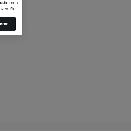
zustimmen
nzen. Sie
en ändern.
ieren