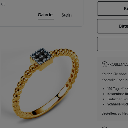
 ct
K
Galerie
Stein
Bitt
PROBLEMLO
Kaufen Sie ohne R
Kontrolle über I
120 Tage
für 
Kostenlose 
Einfacher Pro
Schnelle Rüc
Bestellen, zu Ha