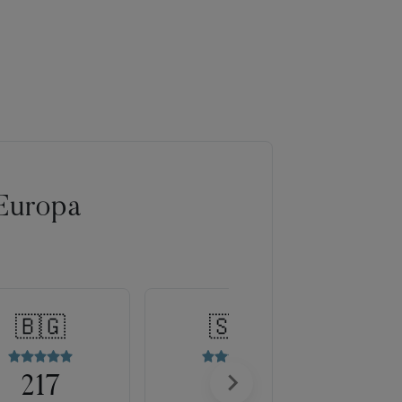
Europa
🇧🇬
🇸🇰
217
175