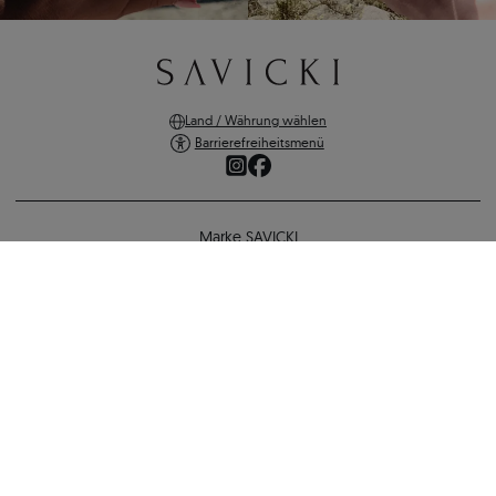
Land / Währung wählen
Barrierefreiheitsmenü
Marke SAVICKI
Online-Shopping
Anhänger The Journey: Schwarzes Gold, Schwarz Diamant
Unterstützung und wichtige Informationen
3.761 €
1.881 €
-
1.880 €
SICHERE ZAHLUNGEN
ZURÜCK ZUR KONFIGURATION
VERSANDARTEN