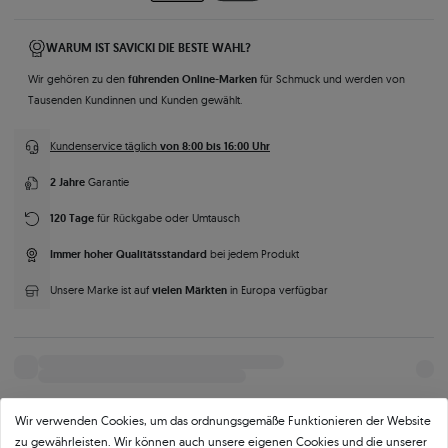
WARUM IST SAVICKI DIE BESTE WAHL?
führenden Online-Marken
Wir gehören zu den
für Schmuck und werden von
Tausenden Kundinnen und Kunden gewählt.
von 8:00 bis 16:00 Uhr
Kundenservice täglich
2 Jahre
Garantie
120 Tage
für Rückgabe oder Umtausch
Immer hoher Qualitätsstandard
bei jedem Produkt
vielen Märkten
Unsere Marke ist auf
in Europa verfügbar
Wir verwenden Cookies, um das ordnungsgemäße Funktionieren der Website
zu gewährleisten. Wir können auch unsere eigenen Cookies und die unserer