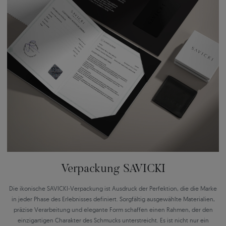
Verpackung SAVICKI
Die ikonische SAVICKI-Verpackung ist Ausdruck der Perfektion, die die Marke
in jeder Phase des Erlebnisses definiert. Sorgfältig ausgewählte Materialien,
präzise Verarbeitung und elegante Form schaffen einen Rahmen, der den
einzigartigen Charakter des Schmucks unterstreicht. Es ist nicht nur ein