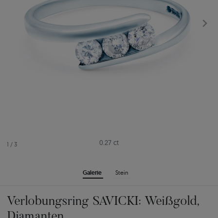
0.27 ct
1
/
3
Galerie
Stein
Verlobungsring SAVICKI: Weißgold,
Diamanten