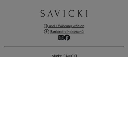
Land / Währung wählen
Barrierefreiheitsmenü
Marke SAVICKI
Online-Shopping
Verlobungsring SAVICKI: Weißgold, Diamanten
Unterstützung und wichtige Informationen
1.522 €
1.400 €
-
122 €
SICHERE ZAHLUNGEN
ZURÜCK ZUR KONFIGURATION
VERSANDARTEN