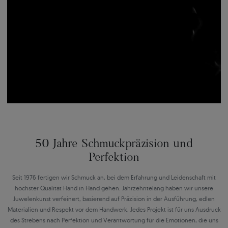
50 Jahre Schmuckpräzision und
Perfektion
Seit 1976 fertigen wir Schmuck an, bei dem Erfahrung und Leidenschaft mit
höchster Qualität Hand in Hand gehen. Jahrzehntelang haben wir unsere
Juwelenkunst verfeinert, basierend auf Präzision in der Ausführung, edlen
Materialien und Respekt vor dem Handwerk. Jedes Projekt ist für uns Ausdruck
des Strebens nach Perfektion und Verantwortung für die Emotionen, die uns