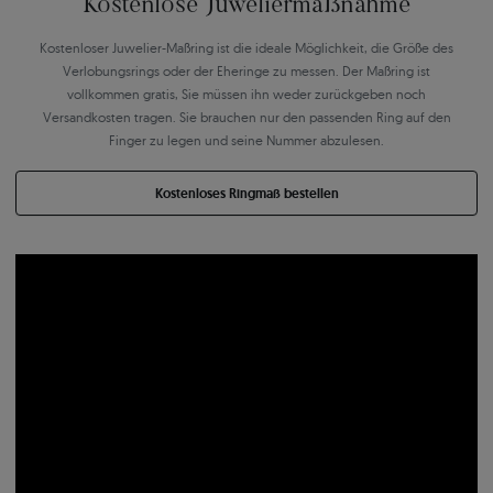
Kostenlose Juweliermaßnahme
Kostenloser Juwelier-Maßring ist die ideale Möglichkeit, die Größe des
Verlobungsrings oder der Eheringe zu messen. Der Maßring ist
vollkommen gratis, Sie müssen ihn weder zurückgeben noch
Versandkosten tragen. Sie brauchen nur den passenden Ring auf den
Finger zu legen und seine Nummer abzulesen.
Kostenloses Ringmaß bestellen