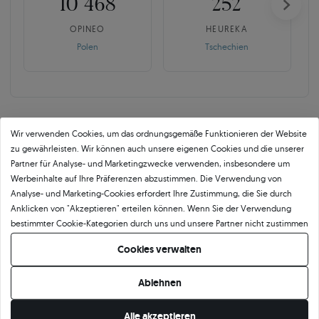
10 468
252
OPINEO
HEUREKA
Polen
Tschechien
Wir verwenden Cookies, um das ordnungsgemäße Funktionieren der Website
zu gewährleisten. Wir können auch unsere eigenen Cookies und die unserer
SAVICKI 5C ist mehr als der
Partner für Analyse- und Marketingzwecke verwenden, insbesondere um
Werbeinhalte auf Ihre Präferenzen abzustimmen. Die Verwendung von
Branchenstandard.
Analyse- und Marketing-Cookies erfordert Ihre Zustimmung, die Sie durch
Anklicken von "Akzeptieren" erteilen können. Wenn Sie der Verwendung
Echte Qualität beginnt mit der Verantwortung für jedes Detail. Für uns endet
bestimmter Cookie-Kategorien durch uns und unsere Partner nicht zustimmen
der Frieden nicht mit einem Zertifikat. Kontrolle bedeutet bewusste Auswahl
möchten, klicken Sie auf "Lassen Sie mich wählen" und bestimmen Sie Ihre
der Diamanten, mehrschichtige Qualitätskontrolle und Verantwortung für
Cookies verwalten
Präferenzen. Sie können Ihre Zustimmung jederzeit widerrufen, indem Sie
jedes Detail, bevor der Stein in den Ring eingefasst wird.
Ihre Cookie-Einstellungen ändern.
Jeder Diamant wird mehrmals überprüft, sowohl hinsichtlich der Parameter als
Ablehnen
auch der Proportionen und der Ästhetik in einer bestimmten Fassung. Erst
dann gelangt er in die Hände des Juweliers. Nur die Steine, die unseren
Alle akzeptieren