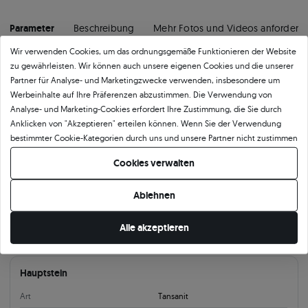
Parameter
Beschreibung
Mehr Fotos und Videos anfordern
Wir verwenden Cookies, um das ordnungsgemäße Funktionieren der Website
zu gewährleisten. Wir können auch unsere eigenen Cookies und die unserer
Produktkategorie
Partner für Analyse- und Marketingzwecke verwenden, insbesondere um
Werbeinhalte auf Ihre Präferenzen abzustimmen. Die Verwendung von
Anhänger
Silberanhänger
Anhänger Kreuz Gold
Anhänger The Journey
Analyse- und Marketing-Cookies erfordert Ihre Zustimmung, die Sie durch
Anklicken von "Akzeptieren" erteilen können. Wenn Sie der Verwendung
Produktparameter:
bestimmter Cookie-Kategorien durch uns und unsere Partner nicht zustimmen
möchten, klicken Sie auf "Lassen Sie mich wählen" und bestimmen Sie Ihre
Cookies verwalten
Präferenzen. Sie können Ihre Zustimmung jederzeit widerrufen, indem Sie
Material
Ihre Cookie-Einstellungen ändern.
Ablehnen
Legierung
585
Art
Weißgold
Alle akzeptieren
Hauptstein
Art
Tansanit