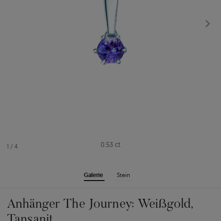
0.53 ct
1
/
4
Galerie
Stein
Anhänger The Journey: Weißgold,
Tansanit