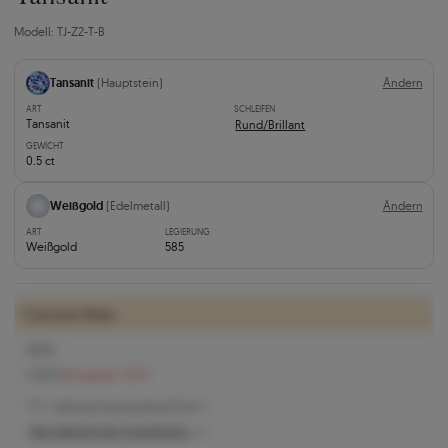
Modell: TJ-Z2-T-B
Tansanit
(Hauptstein)
Ändern
ART
SCHLEIFEN
Tansanit
Rund/Brillant
GEWICHT
0.5 ct
Weißgold
(Edelmetall)
Ändern
ART
LEGIERUNG
Weißgold
585
Summer Week:
737 €
1.474 €
Sie sparen 737 €
737 € -
Niedrigster Preis der letzten 30 Tage
Was bestimmt den Produktpreis?