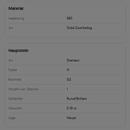
Material
Legierung
585
Art
Gold Zweifarbig
Hauptstein
Art
Diamant
Farbe
H
Reinheit
SI2
Anzahl von Steinen
1
Schleifen
Rund/Brillant
Gewicht
0.18 ct
Lage
Haupt