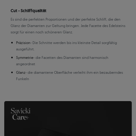
Cut - Schliffqualität
Es sind die perfekten Proportionen und der perfekte Schliff, die den
Glanz der Diamanten zur Geltung bringen. Jede Facette des Edelsteins
sorgt für einen noch schöneren Glanz.
Präzision
- Die Schnitte werden bis ins kleinste Detail sorgfältig
ausgeführt.
Symmetrie
- die Facetten des Diamanten sind harmonisch
angeordnet
Glanz
- die diamantene Oberfläche verleiht ihm ein bezauberndes
Funkeln