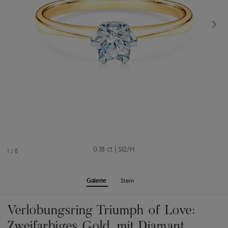
0.18 ct
|
SI2/H
1
/
6
Galerie
Stein
Verlobungsring Triumph of Love:
Zweifarbiges Gold, mit Diamant