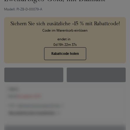
Modell: PI-ZB-D-00079-A
Sichern Sie sich zusätzliche -15 % mit Rabattcode!
Code im Warenkorb einlösen
endet in
0
d
19
h
22
m
36
s
Rabattcode holen
1.390 €
1.511 €
Sie sparen 121 €
1.390 € -
Niedrigster Preis der letzten 30 Tage
Was bestimmt den Produktpreis?