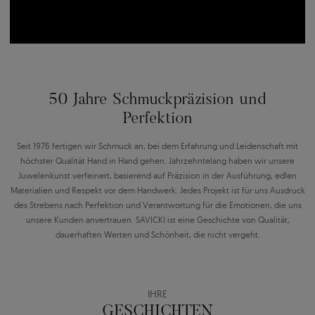
50 Jahre Schmuckpräzision und
Perfektion
Seit 1976 fertigen wir Schmuck an, bei dem Erfahrung und Leidenschaft mit
höchster Qualität Hand in Hand gehen. Jahrzehntelang haben wir unsere
Juwelenkunst verfeinert, basierend auf Präzision in der Ausführung, edlen
Materialien und Respekt vor dem Handwerk. Jedes Projekt ist für uns Ausdruck
des Strebens nach Perfektion und Verantwortung für die Emotionen, die uns
unsere Kunden anvertrauen. SAVICKI ist eine Geschichte von Qualität,
dauerhaften Werten und Schönheit, die nicht vergeht.
IHRE
GESCHICHTEN