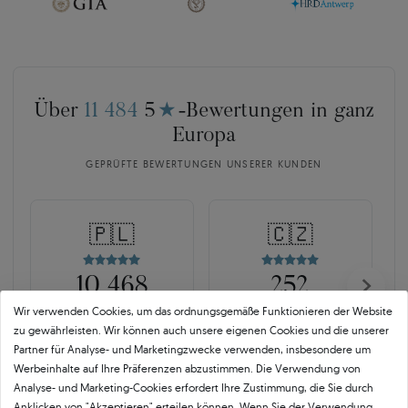
Über
11 484
5
★
-Bewertungen in ganz
Europa
GEPRÜFTE BEWERTUNGEN UNSERER KUNDEN
🇵🇱
🇨🇿
10 468
252
Wir verwenden Cookies, um das ordnungsgemäße Funktionieren der Website
OPINEO
HEUREKA
zu gewährleisten. Wir können auch unsere eigenen Cookies und die unserer
Polen
Tschechien
Partner für Analyse- und Marketingzwecke verwenden, insbesondere um
Werbeinhalte auf Ihre Präferenzen abzustimmen. Die Verwendung von
Analyse- und Marketing-Cookies erfordert Ihre Zustimmung, die Sie durch
Anklicken von "Akzeptieren" erteilen können. Wenn Sie der Verwendung