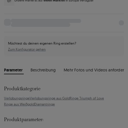
vielen Märkten
Unsere Marke ist auf
in Europa verfügbar
Möchtest du deinen eigenen Ring erstellen?
Zum Konfigurator gehen
Parameter
Beschreibung
Mehr Fotos und Videos anfordern
Produktkategorie
Verlobungsringe
Verlobungsringe aus Gold
Ringe Triumph of Love
Ringe aus Weißgold
Diamantringe
Produktparameter: