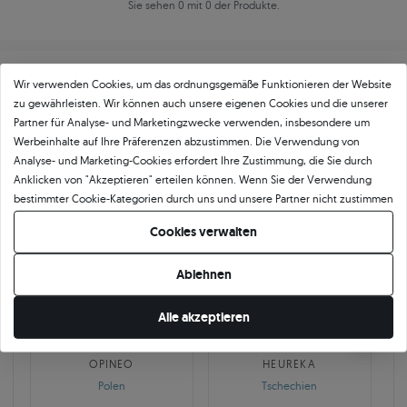
Sie sehen 0 mit 0 der Produkte.
Wir verwenden Cookies, um das ordnungsgemäße Funktionieren der Website
zu gewährleisten. Wir können auch unsere eigenen Cookies und die unserer
Partner für Analyse- und Marketingzwecke verwenden, insbesondere um
Werbeinhalte auf Ihre Präferenzen abzustimmen. Die Verwendung von
Über
11 484
5
★
-Bewertungen in ganz
Analyse- und Marketing-Cookies erfordert Ihre Zustimmung, die Sie durch
Anklicken von "Akzeptieren" erteilen können. Wenn Sie der Verwendung
Europa
bestimmter Cookie-Kategorien durch uns und unsere Partner nicht zustimmen
GEPRÜFTE BEWERTUNGEN UNSERER KUNDEN
möchten, klicken Sie auf "Lassen Sie mich wählen" und bestimmen Sie Ihre
Cookies verwalten
Präferenzen. Sie können Ihre Zustimmung jederzeit widerrufen, indem Sie
Ihre Cookie-Einstellungen ändern.
Ablehnen
🇵🇱
🇨🇿
Alle akzeptieren
10 468
252
OPINEO
HEUREKA
Polen
Tschechien