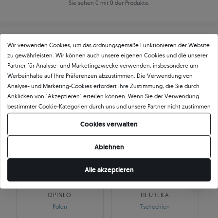
Sie sehen 0 mit 0 der Produkte.
Wir verwenden Cookies, um das ordnungsgemäße Funktionieren der Website
zu gewährleisten. Wir können auch unsere eigenen Cookies und die unserer
Partner für Analyse- und Marketingzwecke verwenden, insbesondere um
Werbeinhalte auf Ihre Präferenzen abzustimmen. Die Verwendung von
Über
11 484
5
★
-Bewertungen in ganz
Analyse- und Marketing-Cookies erfordert Ihre Zustimmung, die Sie durch
Anklicken von "Akzeptieren" erteilen können. Wenn Sie der Verwendung
Europa
bestimmter Cookie-Kategorien durch uns und unsere Partner nicht zustimmen
GEPRÜFTE BEWERTUNGEN UNSERER KUNDEN
möchten, klicken Sie auf "Lassen Sie mich wählen" und bestimmen Sie Ihre
Cookies verwalten
Präferenzen. Sie können Ihre Zustimmung jederzeit widerrufen, indem Sie
Ihre Cookie-Einstellungen ändern.
Ablehnen
🇵🇱
🇨🇿
Alle akzeptieren
10 468
252
OPINEO
HEUREKA
Polen
Tschechien