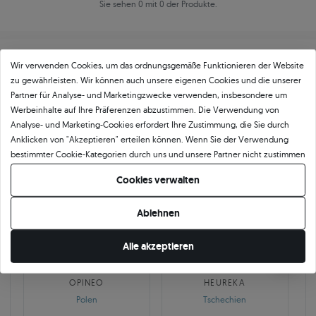
Sie sehen 0 mit 0 der Produkte.
Wir verwenden Cookies, um das ordnungsgemäße Funktionieren der Website
zu gewährleisten. Wir können auch unsere eigenen Cookies und die unserer
Partner für Analyse- und Marketingzwecke verwenden, insbesondere um
Werbeinhalte auf Ihre Präferenzen abzustimmen. Die Verwendung von
Über
11 484
5
★
-Bewertungen in ganz
Analyse- und Marketing-Cookies erfordert Ihre Zustimmung, die Sie durch
Anklicken von "Akzeptieren" erteilen können. Wenn Sie der Verwendung
Europa
bestimmter Cookie-Kategorien durch uns und unsere Partner nicht zustimmen
GEPRÜFTE BEWERTUNGEN UNSERER KUNDEN
möchten, klicken Sie auf "Lassen Sie mich wählen" und bestimmen Sie Ihre
Cookies verwalten
Präferenzen. Sie können Ihre Zustimmung jederzeit widerrufen, indem Sie
Ihre Cookie-Einstellungen ändern.
Ablehnen
🇵🇱
🇨🇿
Alle akzeptieren
10 468
252
OPINEO
HEUREKA
Polen
Tschechien