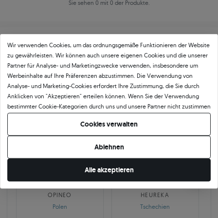
Sie sehen 0 mit 0 der Produkte.
Wir verwenden Cookies, um das ordnungsgemäße Funktionieren der Website
zu gewährleisten. Wir können auch unsere eigenen Cookies und die unserer
Partner für Analyse- und Marketingzwecke verwenden, insbesondere um
Werbeinhalte auf Ihre Präferenzen abzustimmen. Die Verwendung von
Über
11 484
5
★
-Bewertungen in ganz
Analyse- und Marketing-Cookies erfordert Ihre Zustimmung, die Sie durch
Anklicken von "Akzeptieren" erteilen können. Wenn Sie der Verwendung
Europa
bestimmter Cookie-Kategorien durch uns und unsere Partner nicht zustimmen
GEPRÜFTE BEWERTUNGEN UNSERER KUNDEN
möchten, klicken Sie auf "Lassen Sie mich wählen" und bestimmen Sie Ihre
Cookies verwalten
Präferenzen. Sie können Ihre Zustimmung jederzeit widerrufen, indem Sie
Ihre Cookie-Einstellungen ändern.
Ablehnen
🇵🇱
🇨🇿
Alle akzeptieren
10 468
252
OPINEO
HEUREKA
Polen
Tschechien