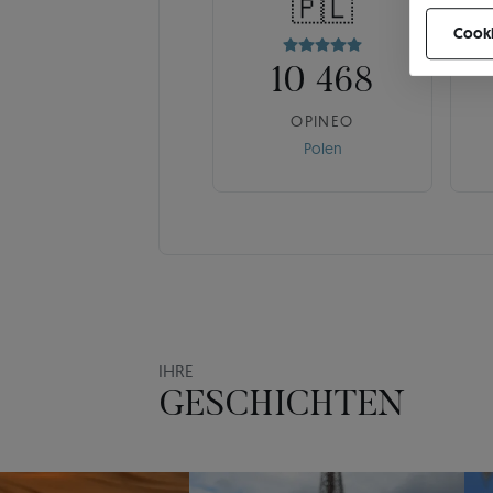
🇵🇱
können Ih
Cooki
10 468
OPINEO
Polen
IHRE
GESCHICHTEN