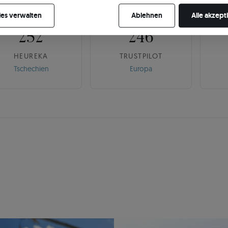
🇨🇿
🌍
re Zustimmung jederzeit widerrufen, indem Sie Ihre Cookie-Einstellung
es verwalten
Ablehnen
Alle akzept
252
246
HEUREKA
TRUSTPILOT
Tschechien
Europa