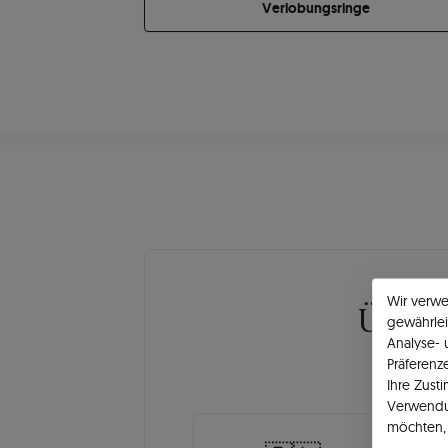
Verlobungsringe
Wir verw
Über
gewährlei
Analyse-
Präferenz
Ihre Zust
Verwendu
möchten, 