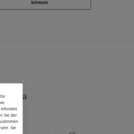
Schmuck
Europa
für
hre
erfordert
n Sie der
zustimmen
nzen. Sie