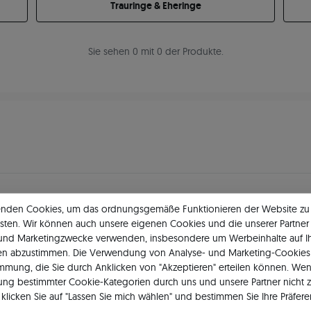
Trauringe & Eheringe
Sie sehen 0 mit 0 der Produkte.
enden Cookies, um das ordnungsgemäße Funktionieren der Website zu
11 484
5
★
-Bewertungen in ganz 
sten. Wir können auch unsere eigenen Cookies und die unserer Partner 
 und Marketingzwecke verwenden, insbesondere um Werbeinhalte auf I
GEPRÜFTE BEWERTUNGEN UNSERER KUNDEN
en abzustimmen. Die Verwendung von Analyse- und Marketing-Cookies 
immung, die Sie durch Anklicken von "Akzeptieren" erteilen können. Wen
ng bestimmter Cookie-Kategorien durch uns und unsere Partner nicht 
klicken Sie auf "Lassen Sie mich wählen" und bestimmen Sie Ihre Präfere