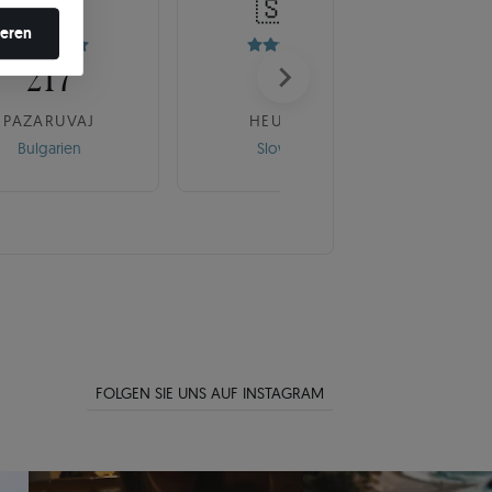
🇧🇬
🇸🇰
en ändern.
ieren
217
175
PAZARUVAJ
HEUREKA
Bulgarien
Slowakei
FOLGEN SIE UNS AUF INSTAGRAM