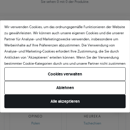
Sie sehen 0 mit 0 der Produkte.
Wir verwenden Cookies, um das ordnungsgemäße Funktionieren der Website
zu gewährleisten. Wir können auch unsere eigenen Cookies und die unserer
Partner für Analyse- und Marketingzwecke verwenden, insbesondere um
Werbeinhalte auf Ihre Präferenzen abzustimmen. Die Verwendung von
Über
11 484
5
★
-Bewertungen in ganz
Analyse- und Marketing-Cookies erfordert Ihre Zustimmung, die Sie durch
Anklicken von "Akzeptieren" erteilen können. Wenn Sie der Verwendung
Europa
bestimmter Cookie-Kategorien durch uns und unsere Partner nicht zustimmen
GEPRÜFTE BEWERTUNGEN UNSERER KUNDEN
möchten, klicken Sie auf "Lassen Sie mich wählen" und bestimmen Sie Ihre
Cookies verwalten
Präferenzen. Sie können Ihre Zustimmung jederzeit widerrufen, indem Sie
Ihre Cookie-Einstellungen ändern.
Ablehnen
🇵🇱
🇨🇿
Alle akzeptieren
10 468
252
OPINEO
HEUREKA
Polen
Tschechien