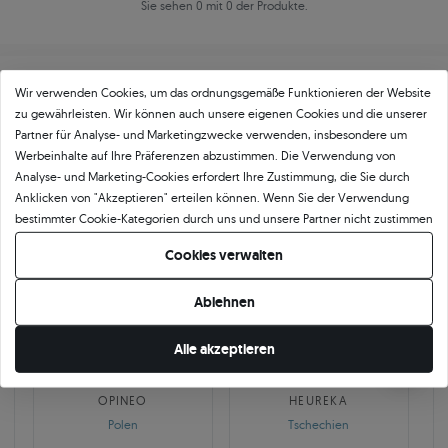
Sie sehen 0 mit 0 der Produkte.
Wir verwenden Cookies, um das ordnungsgemäße Funktionieren der Website
zu gewährleisten. Wir können auch unsere eigenen Cookies und die unserer
Partner für Analyse- und Marketingzwecke verwenden, insbesondere um
Werbeinhalte auf Ihre Präferenzen abzustimmen. Die Verwendung von
Über
11 484
5
★
-Bewertungen in ganz
Analyse- und Marketing-Cookies erfordert Ihre Zustimmung, die Sie durch
Anklicken von "Akzeptieren" erteilen können. Wenn Sie der Verwendung
Europa
bestimmter Cookie-Kategorien durch uns und unsere Partner nicht zustimmen
GEPRÜFTE BEWERTUNGEN UNSERER KUNDEN
möchten, klicken Sie auf "Lassen Sie mich wählen" und bestimmen Sie Ihre
Cookies verwalten
Präferenzen. Sie können Ihre Zustimmung jederzeit widerrufen, indem Sie
Ihre Cookie-Einstellungen ändern.
Ablehnen
🇵🇱
🇨🇿
Alle akzeptieren
10 468
252
OPINEO
HEUREKA
Polen
Tschechien