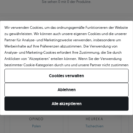
Sie sehen 0 mit 0 der Produkte.
Wir verwenden Cookies, um das ordnungsgemäße Funktionieren der Website
zu gewährleisten. Wir können auch unsere eigenen Cookies und die unserer
Partner für Analyse- und Marketingzwecke verwenden, insbesondere um
Werbeinhalte auf Ihre Präferenzen abzustimmen. Die Verwendung von
Über
11 484
5
★
-Bewertungen in ganz
Analyse- und Marketing-Cookies erfordert Ihre Zustimmung, die Sie durch
Anklicken von "Akzeptieren" erteilen können. Wenn Sie der Verwendung
Europa
bestimmter Cookie-Kategorien durch uns und unsere Partner nicht zustimmen
GEPRÜFTE BEWERTUNGEN UNSERER KUNDEN
möchten, klicken Sie auf "Lassen Sie mich wählen" und bestimmen Sie Ihre
Cookies verwalten
Präferenzen. Sie können Ihre Zustimmung jederzeit widerrufen, indem Sie
Ihre Cookie-Einstellungen ändern.
Ablehnen
🇵🇱
🇨🇿
Alle akzeptieren
10 468
252
OPINEO
HEUREKA
Polen
Tschechien