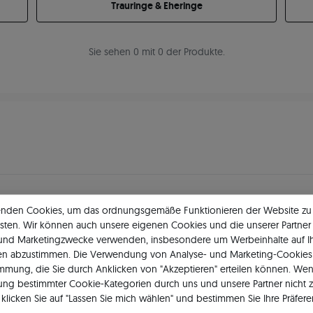
Trauringe & Eheringe
Sie sehen 0 mit 0 der Produkte.
enden Cookies, um das ordnungsgemäße Funktionieren der Website zu
11 484
5
★
-Bewertungen in ganz 
sten. Wir können auch unsere eigenen Cookies und die unserer Partner 
 und Marketingzwecke verwenden, insbesondere um Werbeinhalte auf I
GEPRÜFTE BEWERTUNGEN UNSERER KUNDEN
en abzustimmen. Die Verwendung von Analyse- und Marketing-Cookies 
immung, die Sie durch Anklicken von "Akzeptieren" erteilen können. Wen
ng bestimmter Cookie-Kategorien durch uns und unsere Partner nicht 
klicken Sie auf "Lassen Sie mich wählen" und bestimmen Sie Ihre Präfere