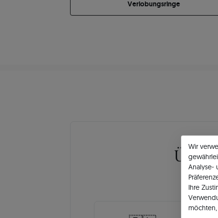
Verlobungsringe
Wir verw
Über
gewährlei
Analyse-
Präferenz
Ihre Zust
Verwendu
möchten, 