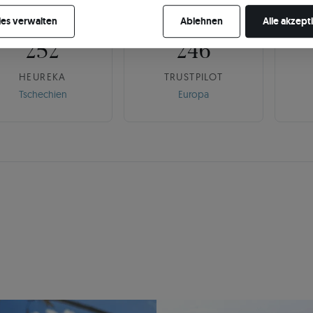
🇨🇿
🌍
re Zustimmung jederzeit widerrufen, indem Sie Ihre Cookie-Einstellung
es verwalten
Ablehnen
Alle akzept
252
246
HEUREKA
TRUSTPILOT
Tschechien
Europa