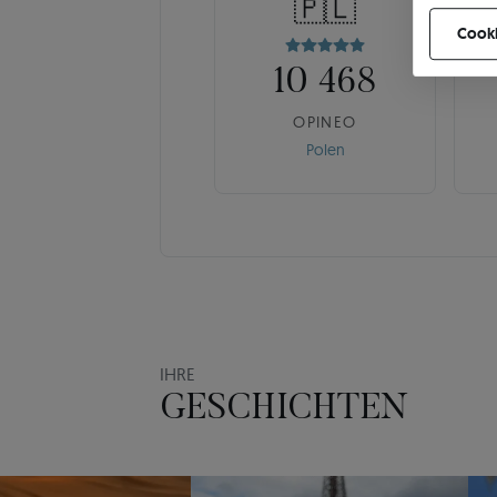
🇵🇱
können Ih
Cooki
10 468
OPINEO
Polen
IHRE
GESCHICHTEN