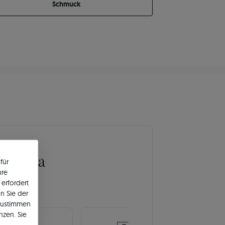
Schmuck
Europa
für
hre
erfordert
n Sie der
zustimmen
nzen. Sie