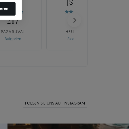
🇧🇬
🇸🇰
en ändern.
ieren
217
175
PAZARUVAJ
HEUREKA
Bulgarien
Slowakei
FOLGEN SIE UNS AUF INSTAGRAM