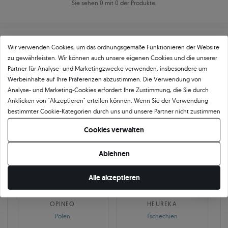
Sie sehen 0 mit 0 der Produkte.
Wir verwenden Cookies, um das ordnungsgemäße Funktionieren der Website
zu gewährleisten. Wir können auch unsere eigenen Cookies und die unserer
Partner für Analyse- und Marketingzwecke verwenden, insbesondere um
Werbeinhalte auf Ihre Präferenzen abzustimmen. Die Verwendung von
Über
11 484
5
★
-Bewertungen in ganz
Analyse- und Marketing-Cookies erfordert Ihre Zustimmung, die Sie durch
Anklicken von "Akzeptieren" erteilen können. Wenn Sie der Verwendung
Europa
bestimmter Cookie-Kategorien durch uns und unsere Partner nicht zustimmen
GEPRÜFTE BEWERTUNGEN UNSERER KUNDEN
möchten, klicken Sie auf "Lassen Sie mich wählen" und bestimmen Sie Ihre
Cookies verwalten
Präferenzen. Sie können Ihre Zustimmung jederzeit widerrufen, indem Sie
Ihre Cookie-Einstellungen ändern.
Ablehnen
🇵🇱
🇨🇿
Alle akzeptieren
10 468
252
OPINEO
HEUREKA
Polen
Tschechien