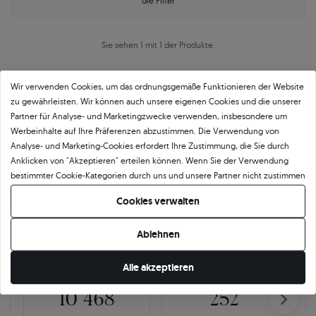
die Filter
Sie sehen 1 mit 1 der Produkte.
Wir verwenden Cookies, um das ordnungsgemäße Funktionieren der Website
zu gewährleisten. Wir können auch unsere eigenen Cookies und die unserer
Partner für Analyse- und Marketingzwecke verwenden, insbesondere um
Werbeinhalte auf Ihre Präferenzen abzustimmen. Die Verwendung von
Analyse- und Marketing-Cookies erfordert Ihre Zustimmung, die Sie durch
Anklicken von "Akzeptieren" erteilen können. Wenn Sie der Verwendung
Über
11 484
5
★
-Bewertungen in ganz
bestimmter Cookie-Kategorien durch uns und unsere Partner nicht zustimmen
Europa
möchten, klicken Sie auf "Lassen Sie mich wählen" und bestimmen Sie Ihre
Cookies verwalten
Präferenzen. Sie können Ihre Zustimmung jederzeit widerrufen, indem Sie
GEPRÜFTE BEWERTUNGEN UNSERER KUNDEN
Ihre Cookie-Einstellungen ändern.
Ablehnen
🇵🇱
🇨🇿
Alle akzeptieren
10 468
252