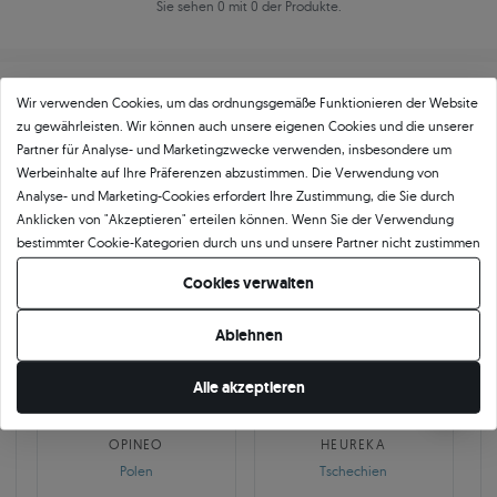
Sie sehen 0 mit 0 der Produkte.
Wir verwenden Cookies, um das ordnungsgemäße Funktionieren der Website
zu gewährleisten. Wir können auch unsere eigenen Cookies und die unserer
Partner für Analyse- und Marketingzwecke verwenden, insbesondere um
Werbeinhalte auf Ihre Präferenzen abzustimmen. Die Verwendung von
Über
11 484
5
★
-Bewertungen in ganz
Analyse- und Marketing-Cookies erfordert Ihre Zustimmung, die Sie durch
Anklicken von "Akzeptieren" erteilen können. Wenn Sie der Verwendung
Europa
bestimmter Cookie-Kategorien durch uns und unsere Partner nicht zustimmen
GEPRÜFTE BEWERTUNGEN UNSERER KUNDEN
möchten, klicken Sie auf "Lassen Sie mich wählen" und bestimmen Sie Ihre
Cookies verwalten
Präferenzen. Sie können Ihre Zustimmung jederzeit widerrufen, indem Sie
Ihre Cookie-Einstellungen ändern.
Ablehnen
🇵🇱
🇨🇿
Alle akzeptieren
10 468
252
OPINEO
HEUREKA
Polen
Tschechien