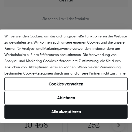
die Filter
Sie sehen 1 mit 1 der Produkte.
Wir verwenden Cookies, um das ordnungsgemäße Funktionieren der Website
zu gewährleisten. Wir können auch unsere eigenen Cookies und die unserer
Partner für Analyse- und Marketingzwecke verwenden, insbesondere um
Werbeinhalte auf Ihre Präferenzen abzustimmen. Die Verwendung von
Analyse- und Marketing-Cookies erfordert Ihre Zustimmung, die Sie durch
Anklicken von "Akzeptieren" erteilen können. Wenn Sie der Verwendung
Über
11 484
5
★
-Bewertungen in ganz
bestimmter Cookie-Kategorien durch uns und unsere Partner nicht zustimmen
Europa
möchten, klicken Sie auf "Lassen Sie mich wählen" und bestimmen Sie Ihre
Cookies verwalten
Präferenzen. Sie können Ihre Zustimmung jederzeit widerrufen, indem Sie
GEPRÜFTE BEWERTUNGEN UNSERER KUNDEN
Ihre Cookie-Einstellungen ändern.
Ablehnen
🇵🇱
🇨🇿
Alle akzeptieren
10 468
252