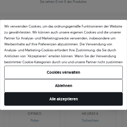
Sie sehen 0 mit 0 der Produkte.
Wir verwenden Cookies, um das ordnungsgemäße Funktionieren der Website
zu gewährleisten. Wir können auch unsere eigenen Cookies und die unserer
Partner für Analyse- und Marketingzwecke verwenden, insbesondere um
Werbeinhalte auf Ihre Präferenzen abzustimmen. Die Verwendung von
Über
11 484
5
★
-Bewertungen in ganz
Analyse- und Marketing-Cookies erfordert Ihre Zustimmung, die Sie durch
Anklicken von "Akzeptieren" erteilen können. Wenn Sie der Verwendung
Europa
bestimmter Cookie-Kategorien durch uns und unsere Partner nicht zustimmen
GEPRÜFTE BEWERTUNGEN UNSERER KUNDEN
möchten, klicken Sie auf "Lassen Sie mich wählen" und bestimmen Sie Ihre
Cookies verwalten
Präferenzen. Sie können Ihre Zustimmung jederzeit widerrufen, indem Sie
Ihre Cookie-Einstellungen ändern.
Ablehnen
🇵🇱
🇨🇿
Alle akzeptieren
10 468
252
OPINEO
HEUREKA
Polen
Tschechien