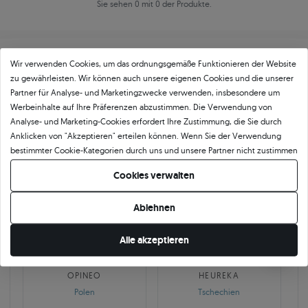
Sie sehen 0 mit 0 der Produkte.
Wir verwenden Cookies, um das ordnungsgemäße Funktionieren der Website
zu gewährleisten. Wir können auch unsere eigenen Cookies und die unserer
Partner für Analyse- und Marketingzwecke verwenden, insbesondere um
Werbeinhalte auf Ihre Präferenzen abzustimmen. Die Verwendung von
Über
11 484
5
★
-Bewertungen in ganz
Analyse- und Marketing-Cookies erfordert Ihre Zustimmung, die Sie durch
Anklicken von "Akzeptieren" erteilen können. Wenn Sie der Verwendung
Europa
bestimmter Cookie-Kategorien durch uns und unsere Partner nicht zustimmen
GEPRÜFTE BEWERTUNGEN UNSERER KUNDEN
möchten, klicken Sie auf "Lassen Sie mich wählen" und bestimmen Sie Ihre
Cookies verwalten
Präferenzen. Sie können Ihre Zustimmung jederzeit widerrufen, indem Sie
Ihre Cookie-Einstellungen ändern.
Ablehnen
🇵🇱
🇨🇿
Alle akzeptieren
10 468
252
OPINEO
HEUREKA
Polen
Tschechien